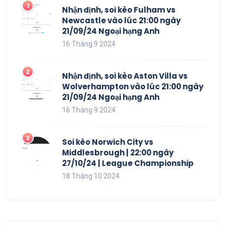
Nhận định, soi kèo Fulham vs
Newcastle vào lúc 21:00 ngày
21/09/24 Ngoại hạng Anh
16 Tháng 9 2024
Nhận định, soi kèo Aston Villa vs
Wolverhampton vào lúc 21:00 ngày
21/09/24 Ngoại hạng Anh
16 Tháng 9 2024
Soi kèo Norwich City vs
Middlesbrough | 22:00 ngày
27/10/24 | League Championship
18 Tháng 10 2024