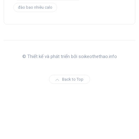
đào bao nhiêu calo
© Thiết kế và phát triển bởi soikeothethao.info
Back to Top