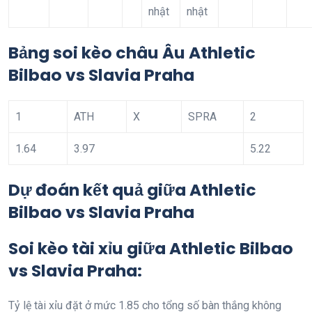
nhật
nhật
Bảng soi kèo châu Âu Athletic
Bilbao vs Slavia Praha
1
ATH
X
SPRA
2
1.64
3.97
5.22
Dự đoán kết quả giữa Athletic
Bilbao vs Slavia Praha
Soi kèo tài xỉu giữa Athletic Bilbao
vs Slavia Praha:
Tỷ lệ tài xỉu đặt ở mức 1.85 cho tổng số bàn thắng không