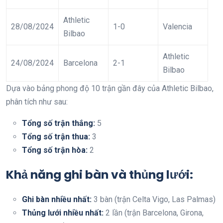
Athletic
28/08/2024
1-0
Valencia
Bilbao
Athletic
24/08/2024
Barcelona
2-1
Bilbao
Dựa vào bảng phong độ 10 trận gần đây của Athletic Bilbao,
phân tích như sau:
Tổng số trận thắng:
5
Tổng số trận thua:
3
Tổng số trận hòa:
2
Khả năng ghi bàn và thủng lưới:
Ghi bàn nhiều nhất:
3 bàn (trận Celta Vigo, Las Palmas)
Thủng lưới nhiều nhất:
2 lần (trận Barcelona, Girona,