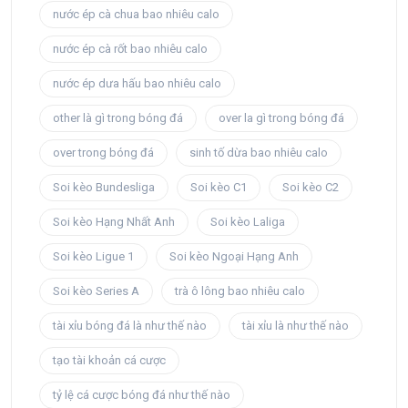
nước ép cà chua bao nhiêu calo
nước ép cà rốt bao nhiêu calo
nước ép dưa hấu bao nhiêu calo
other là gì trong bóng đá
over la gì trong bóng đá
over trong bóng đá
sinh tố dừa bao nhiêu calo
Soi kèo Bundesliga
Soi kèo C1
Soi kèo C2
Soi kèo Hạng Nhất Anh
Soi kèo Laliga
Soi kèo Ligue 1
Soi kèo Ngoại Hạng Anh
Soi kèo Series A
trà ô lông bao nhiêu calo
tài xỉu bóng đá là như thế nào
tài xỉu là như thế nào
tạo tài khoản cá cược
tỷ lệ cá cược bóng đá như thế nào​