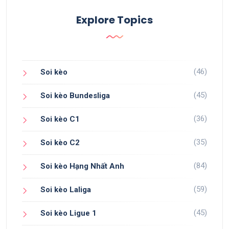
Explore Topics
(46)
Soi kèo
(45)
Soi kèo Bundesliga
(36)
Soi kèo C1
(35)
Soi kèo C2
(84)
Soi kèo Hạng Nhất Anh
(59)
Soi kèo Laliga
(45)
Soi kèo Ligue 1