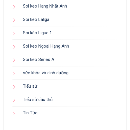
Soi kèo Hạng Nhất Anh
Soi kèo Laliga
Soi kèo Ligue 1
Soi kèo Ngoại Hạng Anh
Soi kèo Series A
sức khỏe và dinh dưỡng
Tiểu sử
Tiểu sử cầu thủ
Tin Tức