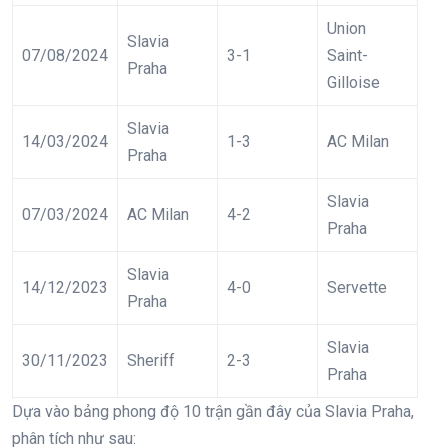
Union
Slavia
07/08/2024
3-1
Saint-
Praha
Gilloise
Slavia
14/03/2024
1-3
AC Milan
Praha
Slavia
07/03/2024
AC Milan
4-2
Praha
Slavia
14/12/2023
4-0
Servette
Praha
Slavia
30/11/2023
Sheriff
2-3
Praha
Dựa vào bảng phong độ 10 trận gần đây của Slavia Praha,
phân tích như sau: