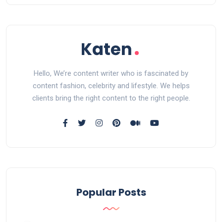
Hello, We’re content writer who is fascinated by
content fashion, celebrity and lifestyle. We helps
clients bring the right content to the right people.
Popular Posts