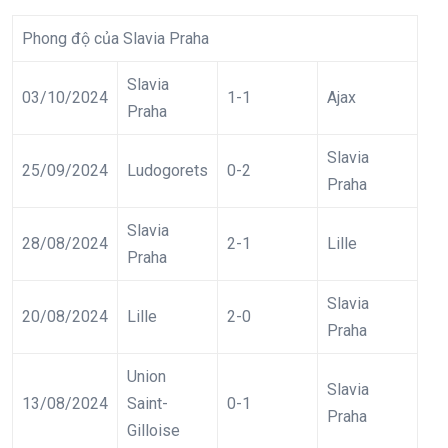
Phong độ của Slavia Praha
Slavia
03/10/2024
1-1
Ajax
Praha
Slavia
25/09/2024
Ludogorets
0-2
Praha
Slavia
28/08/2024
2-1
Lille
Praha
Slavia
20/08/2024
Lille
2-0
Praha
Union
Slavia
13/08/2024
Saint-
0-1
Praha
Gilloise