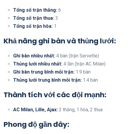
Tổng số trận thắng:
6
Tổng số trận thua:
3
Tổng số trận hòa:
1
Khả năng ghi bàn và thủng lưới:
Ghi bàn nhiều nhất:
4 bàn (trận Servette)
Thủng lưới nhiều nhất:
4 lần (trận AC Milan)
Ghi bàn trung bình mỗi trận:
1.9 bàn
Thủng lưới trung bình mỗi trận:
1.4 bàn
Thành tích với các đội mạnh:
AC Milan, Lille, Ajax:
2 thắng, 1 hòa, 2 thua
Phong độ gần đây: