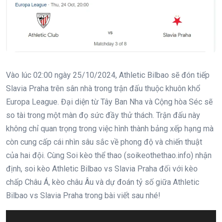
Vào lúc 02:00 ngày 25/10/2024, Athletic Bilbao sẽ đón tiếp
Slavia Praha trên sân nhà trong trận đấu thuộc khuôn khổ
Europa League. Đại diện từ Tây Ban Nha và Cộng hòa Séc sẽ
so tài trong một màn đọ sức đầy thử thách. Trận đấu này
không chỉ quan trọng trong việc hình thành bảng xếp hạng mà
còn cung cấp cái nhìn sâu sắc về phong độ và chiến thuật
của hai đội. Cùng Soi kèo thể thao (soikeothethao.info) nhận
định, soi kèo Athletic Bilbao vs Slavia Praha đối với kèo
chấp Châu Á, kèo châu Âu và dự đoán tỷ số giữa Athletic
Bilbao vs Slavia Praha trong bài viết sau nhé!