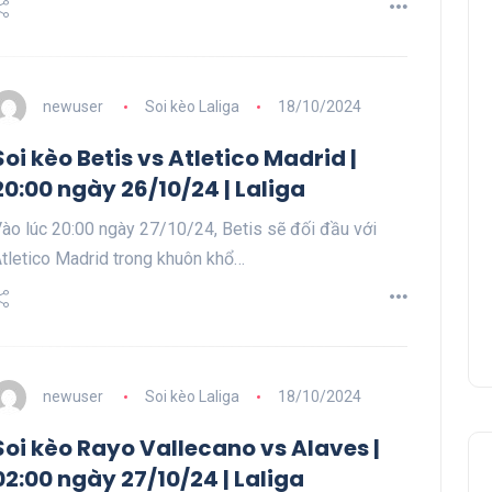
newuser
Soi kèo Laliga
18/10/2024
Soi kèo Betis vs Atletico Madrid |
20:00 ngày 26/10/24 | Laliga
ào lúc 20:00 ngày 27/10/24, Betis sẽ đối đầu với
tletico Madrid trong khuôn khổ…
newuser
Soi kèo Laliga
18/10/2024
Soi kèo Rayo Vallecano vs Alaves |
02:00 ngày 27/10/24 | Laliga