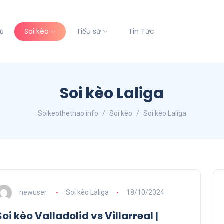
ủ
Soi kèo
Tiểu sử
Tin Tức
Soi kèo Laliga
Soikeothethao.info
Soi kèo
Soi kèo Laliga
newuser
Soi kèo Laliga
18/10/2024
Soi kèo Valladolid vs Villarreal |