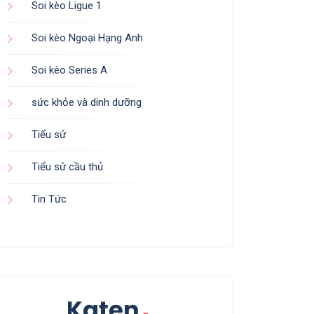
Soi kèo Ligue 1
Soi kèo Ngoại Hạng Anh
Soi kèo Series A
sức khỏe và dinh dưỡng
Tiểu sử
Tiểu sử cầu thủ
Tin Tức