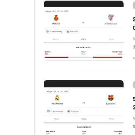
V
đ
V
t