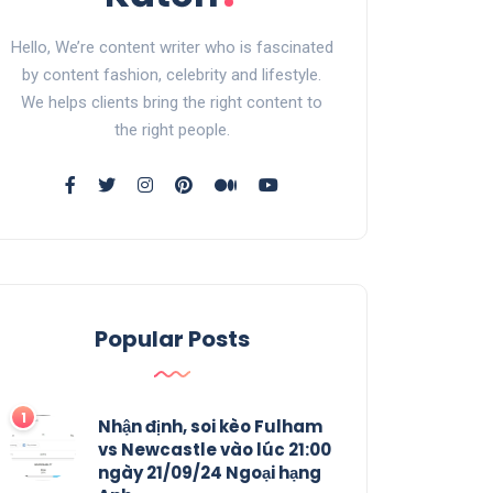
Hello, We’re content writer who is fascinated
by content fashion, celebrity and lifestyle.
We helps clients bring the right content to
the right people.
Popular Posts
Nhận định, soi kèo Fulham
vs Newcastle vào lúc 21:00
ngày 21/09/24 Ngoại hạng