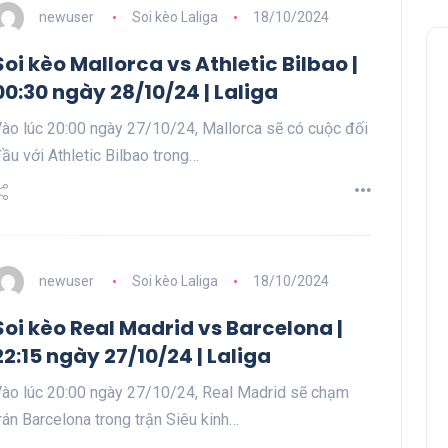
newuser
Soi kèo Laliga
18/10/2024
Soi kèo Mallorca vs Athletic Bilbao |
00:30 ngày 28/10/24 | Laliga
ào lúc 20:00 ngày 27/10/24, Mallorca sẽ có cuộc đối
ầu với Athletic Bilbao trong…
newuser
Soi kèo Laliga
18/10/2024
Soi kèo Real Madrid vs Barcelona |
22:15 ngày 27/10/24 | Laliga
ào lúc 20:00 ngày 27/10/24, Real Madrid sẽ chạm
rán Barcelona trong trận Siêu kinh…