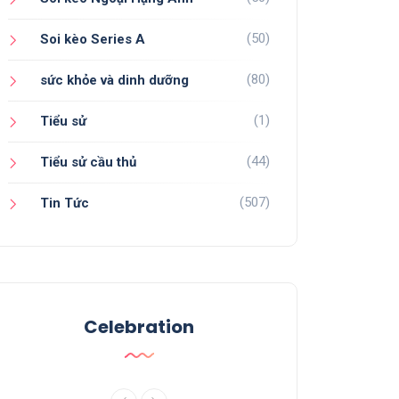
(50)
Soi kèo Series A
(80)
sức khỏe và dinh dưỡng
(1)
Tiểu sử
(44)
Tiểu sử cầu thủ
(507)
Tin Tức
Celebration