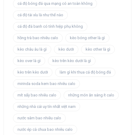
cá độ bóng đá qua mạng có an toàn không
cá độ tài xỉu là như thế nào
cá độ đá banh có tính hiệp phụ không​
hồng trà bao nhiêu calo
kèo bóng other là gì
kèo châu âu là gì
kèo dưới​
kèo other là gì
kèo over là gì
kèo trên kèo dưới là gì
kèo trên kèo dưới​
làm gì khi thua cá độ bóng đá
mirinda soda kem bao nhiêu calo
mít sấy bao nhiêu calo
những món ăn sáng ít calo
những nhà cái uy tín nhất việt nam
nước sâm bao nhiêu calo
nước ép cà chua bao nhiêu calo