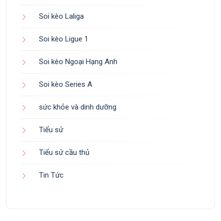
Soi kèo Laliga
Soi kèo Ligue 1
Soi kèo Ngoại Hạng Anh
Soi kèo Series A
sức khỏe và dinh dưỡng
Tiểu sử
Tiểu sử cầu thủ
Tin Tức