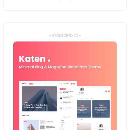
- SPONSORED AD -