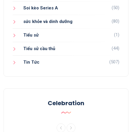
(50)
Soi kèo Series A
(80)
sức khỏe và dinh dưỡng
(1)
Tiểu sử
(44)
Tiểu sử cầu thủ
(507)
Tin Tức
Celebration