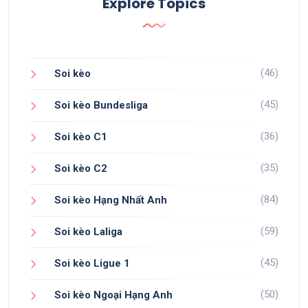
Explore Topics
(46)
Soi kèo
(45)
Soi kèo Bundesliga
(36)
Soi kèo C1
(35)
Soi kèo C2
(84)
Soi kèo Hạng Nhất Anh
(59)
Soi kèo Laliga
(45)
Soi kèo Ligue 1
(50)
Soi kèo Ngoại Hạng Anh