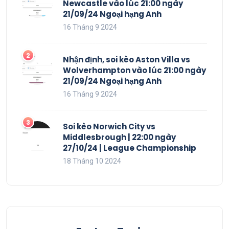
Newcastle vào lúc 21:00 ngày
21/09/24 Ngoại hạng Anh
16 Tháng 9 2024
Nhận định, soi kèo Aston Villa vs
Wolverhampton vào lúc 21:00 ngày
21/09/24 Ngoại hạng Anh
16 Tháng 9 2024
Soi kèo Norwich City vs
Middlesbrough | 22:00 ngày
27/10/24 | League Championship
18 Tháng 10 2024