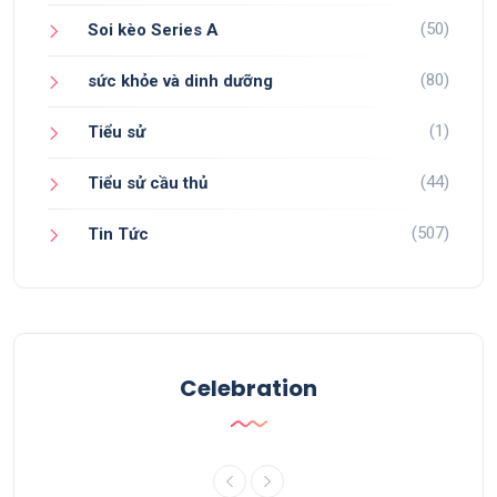
(50)
Soi kèo Series A
(80)
sức khỏe và dinh dưỡng
(1)
Tiểu sử
(44)
Tiểu sử cầu thủ
(507)
Tin Tức
Celebration