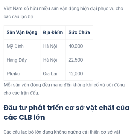
Việt Nam sở hữu nhiều sân vận động hiện đại phục vụ cho
các câu lạc bộ.
Sân Vận Động
Địa Điểm
Sức Chứa
Mỹ Đình
Hà Nội
40,000
Hàng Đẫy
Hà Nội
22,500
Pleiku
Gia Lai
12,000
Mỗi sân vận động đều mang đến không khí cổ vũ sôi động
cho các trận đấu.
Đầu tư phát triển cơ sở vật chất của
các CLB lớn
Các câu lạc bộ lớn đang không ngừng cải thiện cơ sở vật