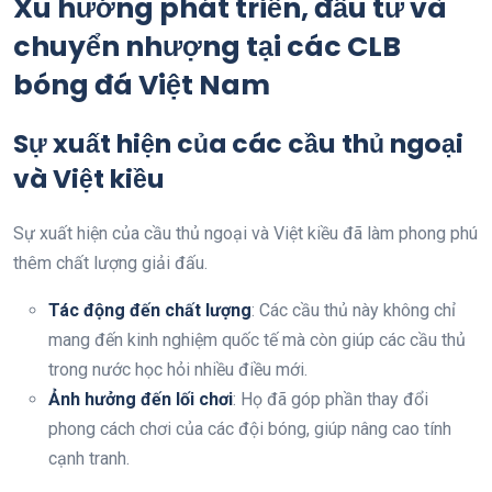
Xu hướng phát triển, đầu tư và
chuyển nhượng tại các CLB
bóng đá Việt Nam
Sự xuất hiện của các cầu thủ ngoại
và Việt kiều
Sự xuất hiện của cầu thủ ngoại và Việt kiều đã làm phong phú
thêm chất lượng giải đấu.
Tác động đến chất lượng
: Các cầu thủ này không chỉ
mang đến kinh nghiệm quốc tế mà còn giúp các cầu thủ
trong nước học hỏi nhiều điều mới.
Ảnh hưởng đến lối chơi
: Họ đã góp phần thay đổi
phong cách chơi của các đội bóng, giúp nâng cao tính
cạnh tranh.