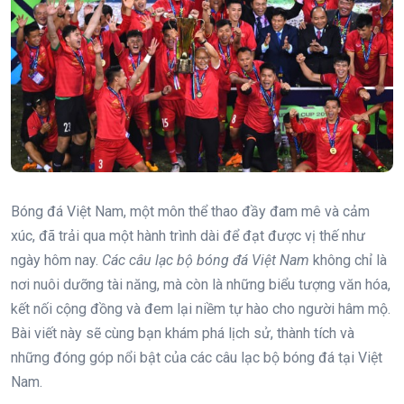
Bóng đá Việt Nam, một môn thể thao đầy đam mê và cảm
xúc, đã trải qua một hành trình dài để đạt được vị thế như
ngày hôm nay.
Các câu lạc bộ bóng đá Việt Nam
không chỉ là
nơi nuôi dưỡng tài năng, mà còn là những biểu tượng văn hóa,
kết nối cộng đồng và đem lại niềm tự hào cho người hâm mộ.
Bài viết này sẽ cùng bạn khám phá lịch sử, thành tích và
những đóng góp nổi bật của các câu lạc bộ bóng đá tại Việt
Nam.