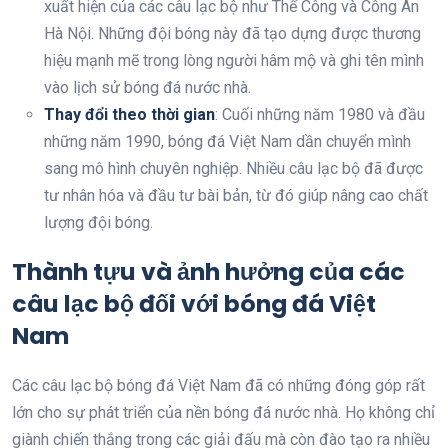
xuất hiện của các câu lạc bộ như Thể Công và Công An
Hà Nội. Những đội bóng này đã tạo dựng được thương
hiệu mạnh mẽ trong lòng người hâm mộ và ghi tên mình
vào lịch sử bóng đá nước nhà.
Thay đổi theo thời gian
: Cuối những năm 1980 và đầu
những năm 1990, bóng đá Việt Nam dần chuyển mình
sang mô hình chuyên nghiệp. Nhiều câu lạc bộ đã được
tư nhân hóa và đầu tư bài bản, từ đó giúp nâng cao chất
lượng đội bóng.
Thành tựu và ảnh hưởng của các
câu lạc bộ đối với bóng đá Việt
Nam
Các câu lạc bộ bóng đá Việt Nam đã có những đóng góp rất
lớn cho sự phát triển của nền bóng đá nước nhà. Họ không chỉ
giành chiến thắng trong các giải đấu mà còn đào tạo ra nhiều