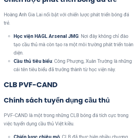
Hoàng Anh Gia Lai nổi bật với chiến lược phát triển bóng đá
trẻ.
Học viện HAGL Arsenal JMG
: Nơi đây không chỉ đào
tạo cầu thủ mà còn tạo ra một môi trường phát triển toàn
diện.
Cầu thủ tiêu biểu
: Công Phượng, Xuân Trường là những
cái tên tiêu biểu đã trưởng thành từ học viện này.
CLB PVF-CAND
Chính sách tuyển dụng cầu thủ
PVF-CAND là một trong những CLB bóng đá tích cực trong
việc tuyển dụng cầu thủ Việt kiều.
Chiến lược chiêu mộ
: CLB đã thực hiện nhiều chương