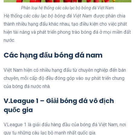
Phân loại hệ thống các câu lạc bộ bóng đá Việt Nam
Hệ thống
các câu lạc bộ bóng đá Việt Nam
được phân chia
thành nhiều hạng đấu khác nhau, tạo điều kiện cho việc phát
hiện tài năng và phát triển phong trào bóng đá ở mọi miền đất
nước.
Các hạng đấu bóng đá nam
Việt Nam hiện có nhiều hạng đấu từ chuyên nghiệp đến bán
chuyên, mỗi cấp độ đều đóng góp vào sự phát triển chung
của bóng đá nước nhà.
V.League 1 – Giải bóng đá vô địch
quốc gia
V.League 1 là giải đấu hàng đầu của bóng đá Việt Nam, nơi
quy tụ những câu lạc bộ mạnh nhất quốc gia.