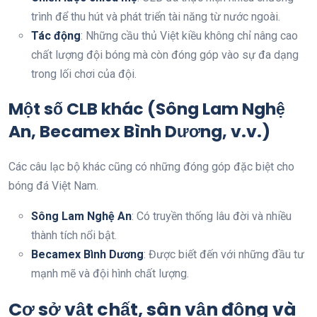
trình để thu hút và phát triển tài năng từ nước ngoài.
Tác động
: Những cầu thủ Việt kiều không chỉ nâng cao
chất lượng đội bóng mà còn đóng góp vào sự đa dạng
trong lối chơi của đội.
Một số CLB khác (Sông Lam Nghệ
An, Becamex Bình Dương, v.v.)
Các câu lạc bộ khác cũng có những đóng góp đặc biệt cho
bóng đá Việt Nam.
Sông Lam Nghệ An
: Có truyền thống lâu đời và nhiều
thành tích nổi bật.
Becamex Bình Dương
: Được biết đến với những đầu tư
mạnh mẽ và đội hình chất lượng.
Cơ sở vật chất, sân vận động và