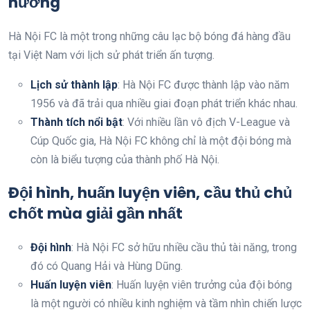
hưởng
Hà Nội FC là một trong những câu lạc bộ bóng đá hàng đầu
tại Việt Nam với lịch sử phát triển ấn tượng.
Lịch sử thành lập
: Hà Nội FC được thành lập vào năm
1956 và đã trải qua nhiều giai đoạn phát triển khác nhau.
Thành tích nổi bật
: Với nhiều lần vô địch V-League và
Cúp Quốc gia, Hà Nội FC không chỉ là một đội bóng mà
còn là biểu tượng của thành phố Hà Nội.
Đội hình, huấn luyện viên, cầu thủ chủ
chốt mùa giải gần nhất
Đội hình
: Hà Nội FC sở hữu nhiều cầu thủ tài năng, trong
đó có Quang Hải và Hùng Dũng.
Huấn luyện viên
: Huấn luyện viên trưởng của đội bóng
là một người có nhiều kinh nghiệm và tầm nhìn chiến lược