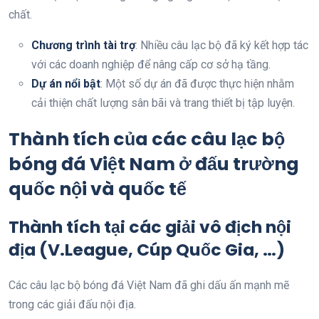
chất.
Chương trình tài trợ
: Nhiều câu lạc bộ đã ký kết hợp tác
với các doanh nghiệp để nâng cấp cơ sở hạ tầng.
Dự án nổi bật
: Một số dự án đã được thực hiện nhằm
cải thiện chất lượng sân bãi và trang thiết bị tập luyện.
Thành tích của các câu lạc bộ
bóng đá Việt Nam ở đấu trường
quốc nội và quốc tế
Thành tích tại các giải vô địch nội
địa (V.League, Cúp Quốc Gia, …)
Các câu lạc bộ bóng đá Việt Nam đã ghi dấu ấn mạnh mẽ
trong các giải đấu nội địa.