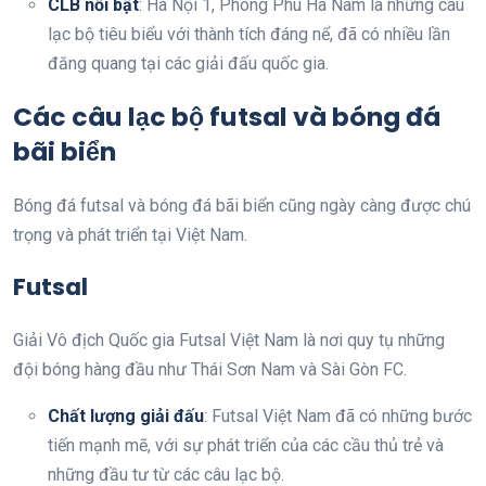
CLB nổi bật
: Hà Nội 1, Phong Phú Hà Nam là những câu
lạc bộ tiêu biểu với thành tích đáng nể, đã có nhiều lần
đăng quang tại các giải đấu quốc gia.
Các câu lạc bộ futsal và bóng đá
bãi biển
Bóng đá futsal và bóng đá bãi biển cũng ngày càng được chú
trọng và phát triển tại Việt Nam.
Futsal
Giải Vô địch Quốc gia Futsal Việt Nam là nơi quy tụ những
đội bóng hàng đầu như Thái Sơn Nam và Sài Gòn FC.
Chất lượng giải đấu
: Futsal Việt Nam đã có những bước
tiến mạnh mẽ, với sự phát triển của các cầu thủ trẻ và
những đầu tư từ các câu lạc bộ.