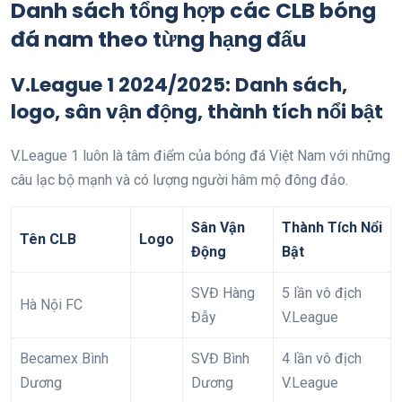
Danh sách tổng hợp các CLB bóng
đá nam theo từng hạng đấu
V.League 1 2024/2025: Danh sách,
logo, sân vận động, thành tích nổi bật
V.League 1 luôn là tâm điểm của bóng đá Việt Nam với những
câu lạc bộ mạnh và có lượng người hâm mộ đông đảo.
Sân Vận
Thành Tích Nổi
Tên CLB
Logo
Động
Bật
SVĐ Hàng
5 lần vô địch
Hà Nội FC
Đẫy
V.League
Becamex Bình
SVĐ Bình
4 lần vô địch
Dương
Dương
V.League