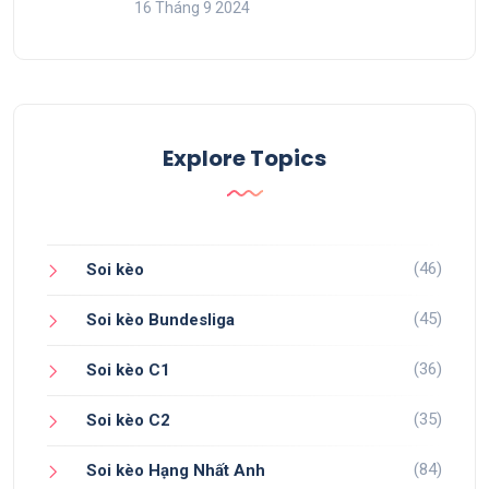
16 Tháng 9 2024
Explore Topics
(46)
Soi kèo
(45)
Soi kèo Bundesliga
(36)
Soi kèo C1
(35)
Soi kèo C2
(84)
Soi kèo Hạng Nhất Anh