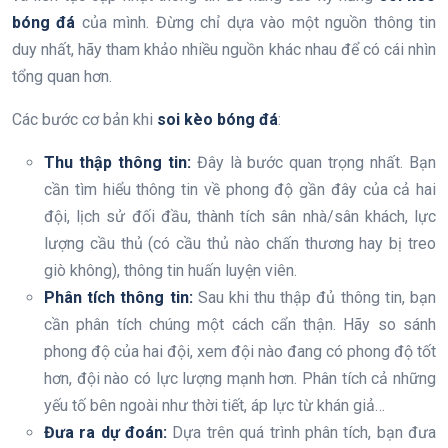
bóng đá
của mình. Đừng chỉ dựa vào một nguồn thông tin
duy nhất, hãy tham khảo nhiều nguồn khác nhau để có cái nhìn
tổng quan hơn.
Các bước cơ bản khi
soi kèo bóng đá
:
Thu thập thông tin:
Đây là bước quan trọng nhất. Bạn
cần tìm hiểu thông tin về phong độ gần đây của cả hai
đội, lịch sử đối đầu, thành tích sân nhà/sân khách, lực
lượng cầu thủ (có cầu thủ nào chấn thương hay bị treo
giò không), thông tin huấn luyện viên.
Phân tích thông tin:
Sau khi thu thập đủ thông tin, bạn
cần phân tích chúng một cách cẩn thận. Hãy so sánh
phong độ của hai đội, xem đội nào đang có phong độ tốt
hơn, đội nào có lực lượng mạnh hơn. Phân tích cả những
yếu tố bên ngoài như thời tiết, áp lực từ khán giả…
Đưa ra dự đoán:
Dựa trên quá trình phân tích, bạn đưa