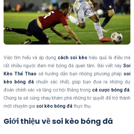
Việc tìm hiểu và áp dụng
cách soi kèo
hiệu quả là điều mà
rất nhiều người đam mê bóng đá quan tâm. Bài viết này
Soi
Kèo Thể Thao
sẽ hướng dẫn bạn những phương pháp
soi
kèo bóng đá
chuẩn xác nhất, giúp bạn đưa ra những dự
đoán chính xác và tăng cơ hội thắng trong
cá cược bóng đá
.
Chúng ta sẽ cùng nhau khám phá những bí quyết để trở thành
một chuyên gia
soi kèo bóng đá
thực thụ.
Giới thiệu về soi kèo bóng đá