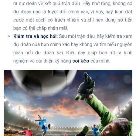
ra dự đoán về kết quả trận đấu. Hãy nhớ rằng, không có
dự đoán nào là tuyệt đối chính xác, vì vậy, hãy luôn đặt
cược một cách có trách nhiệm và chỉ nên dùng số tiền
bạn có thể chấp nhận mất.
Kiểm tra và học hỏi:
Sau mỗi trận đấu, hãy kiểm tra xem
dự đoán của bạn chính xác hay không và tìm hiểu nguyên
nhân nếu dự đoán sai. Điều này giúp bạn rút ra kinh
nghiệm và cải thiện kỹ năng
soi kèo
của mình.