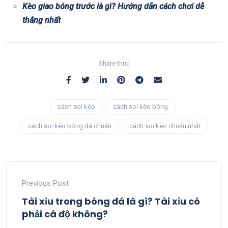
Kèo giao bóng trước là gì? Hướng dẫn cách chơi dễ
thắng nhất
Share this:
cách soi kèo
cách soi kèo bóng
cách soi kèo bóng đá chuẩn
cách soi kèo chuẩn nhất
Previous Post
Tài xỉu trong bóng đá là gì? Tài xỉu có
phải cá độ không?