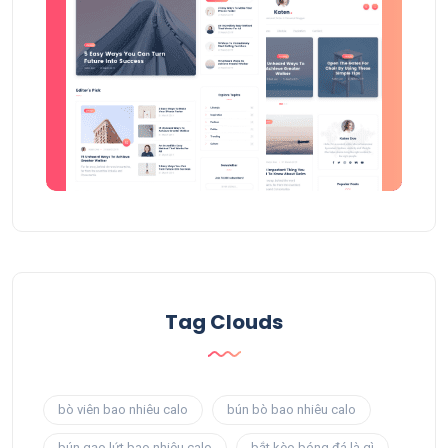
Tag Clouds
bò viên bao nhiêu calo
bún bò bao nhiêu calo
bún gạo lứt bao nhiêu calo
bắt kèo bóng đá là gì