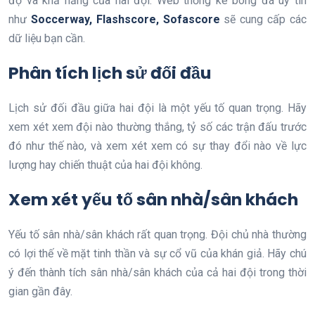
độ và khả năng của hai đội. Web thống kê bóng đá uy tín
như
Soccerway, Flashscore, Sofascore
sẽ cung cấp các
dữ liệu bạn cần.
Phân tích lịch sử đối đầu
Lịch sử đối đầu giữa hai đội là một yếu tố quan trọng. Hãy
xem xét xem đội nào thường thắng, tỷ số các trận đấu trước
đó như thế nào, và xem xét xem có sự thay đổi nào về lực
lượng hay chiến thuật của hai đội không.
Xem xét yếu tố sân nhà/sân khách
Yếu tố sân nhà/sân khách rất quan trọng. Đội chủ nhà thường
có lợi thế về mặt tinh thần và sự cổ vũ của khán giả. Hãy chú
ý đến thành tích sân nhà/sân khách của cả hai đội trong thời
gian gần đây.