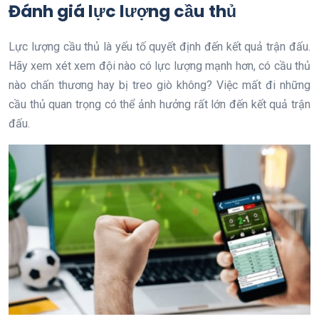
Đánh giá lực lượng cầu thủ
Lực lượng cầu thủ là yếu tố quyết định đến kết quả trận đấu.
Hãy xem xét xem đội nào có lực lượng mạnh hơn, có cầu thủ
nào chấn thương hay bị treo giò không? Việc mất đi những
cầu thủ quan trọng có thể ảnh hưởng rất lớn đến kết quả trận
đấu.