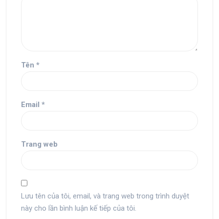
Tên
*
Email
*
Trang web
Lưu tên của tôi, email, và trang web trong trình duyệt
này cho lần bình luận kế tiếp của tôi.