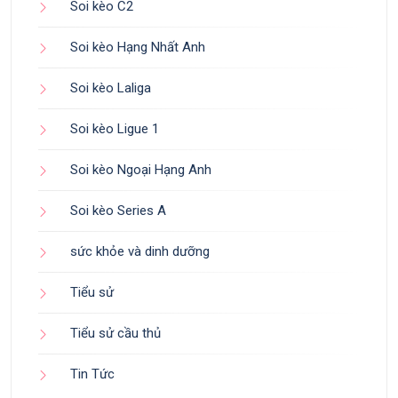
Soi kèo C2
Soi kèo Hạng Nhất Anh
Soi kèo Laliga
Soi kèo Ligue 1
Soi kèo Ngoại Hạng Anh
Soi kèo Series A
sức khỏe và dinh dưỡng
Tiểu sử
Tiểu sử cầu thủ
Tin Tức