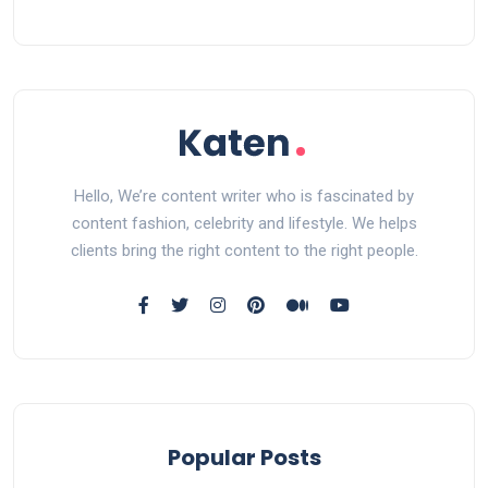
Hello, We’re content writer who is fascinated by
content fashion, celebrity and lifestyle. We helps
clients bring the right content to the right people.
Popular Posts