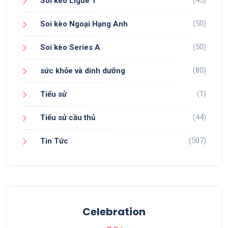
(45)
Soi kèo Ligue 1
(50)
Soi kèo Ngoại Hạng Anh
(50)
Soi kèo Series A
(80)
sức khỏe và dinh dưỡng
(1)
Tiểu sử
(44)
Tiểu sử cầu thủ
(507)
Tin Tức
Celebration