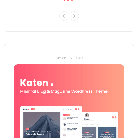
- SPONSORED AD -