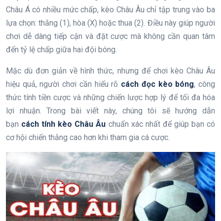
Châu Á có nhiều mức chấp, kèo Châu Âu chỉ tập trung vào ba
lựa chọn: thắng (1), hòa (X) hoặc thua (2). Điều này giúp người
chơi dễ dàng tiếp cận và đặt cược mà không cần quan tâm
đến tỷ lệ chấp giữa hai đội bóng.
Mặc dù đơn giản về hình thức, nhưng để chơi kèo Châu Âu
hiệu quả, người chơi cần hiểu rõ
cách đọc kèo bóng
, công
thức tính tiền cược và những chiến lược hợp lý để tối đa hóa
lợi nhuận. Trong bài viết này, chúng tôi sẽ hướng dẫn
bạn
cách tính kèo Châu Âu
chuẩn xác nhất để giúp bạn có
cơ hội chiến thắng cao hơn khi tham gia cá cược.