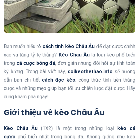
Bạn muốn hiểu rõ
cách tính kèo Châu Âu
để đặt cược chính
xác và tăng tỷ lệ thắng?
Kèo Châu Âu
là loại kèo phổ biến
trong
cá cược bóng đá
, đơn giản nhưng đòi hỏi sự tính toán
kỹ lưỡng. Trong bài viết này,
soikeothethao.info
sẽ hướng
dẫn bạn chi tiết
cách đọc kèo
, công thức tính tiền thắng
cược và những mẹo giúp bạn tối ưu chiến lược đặt cược. Hãy
cùng khám phá ngay!
Giới thiệu về kèo Châu Âu
Kèo Châu Âu
(1X2) là một trong những loại
kèo cá
cược
phổ biến nhất trong bóng đá. Không giống như kèo