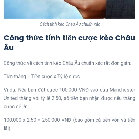
Cách tính kèo Châu Âu chuẩn xác
Công thức tính tiền cược kèo Châu
Âu
Công thức về cách tính kèo Châu Âu chuẩn xác rất đơn giản:
Tiền thắng = Tiền cược x Tỷ lệ cược
Ví dụ: Nếu bạn đặt cược 100.000 VNĐ vào cửa Manchester
United thắng với tỷ lệ 2.50, số tiền bạn nhận được nếu thắng
cược sẽ là:
100.000 x 2.50 = 250.000 VNĐ (bao gồm cả tiền vốn và tiền
lãi).