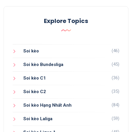
Explore Topics
(46)
Soi kèo
(45)
Soi kèo Bundesliga
(36)
Soi kèo C1
(35)
Soi kèo C2
(84)
Soi kèo Hạng Nhất Anh
(59)
Soi kèo Laliga