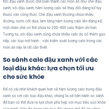
Khi đậu xanh được chế biến thành các món ăn như chè đậu
xanh, xôi đậu xanh, hàm lượng calo sẽ thay đổi đáng kể tùy
thuộc vào công thức. Chè đậu xanh thường chứa nhiều
đường, nước cốt dừa, làm tăng hàm lượng calo lên đáng kể,
một chén chè có thể chứa từ 200-400 calo thậm chí hơn.
Tương tự, xôi đậu xanh cũng chứa nhiều calo do có thêm gạo
nếp, các loại mỡ hành… việc kiểm soát lượng calo trong các
món ăn này là rất cần thiết.
So sánh calo đậu xanh với các
loại đậu khác: lựa chọn tối ưu
cho sức khỏe
Để có cái nhìn khách quan hơn về hàm lượng calo trong đậu
xanh so với các loại đậu khác, chúng ta sẽ tiến hành so sánh
để bạn có thể đưa ra lựa chọn phù hợp với mục tiêu sức khỏe
của mình. Việc đa dạng các loại đậu trong chế độ ăn uống