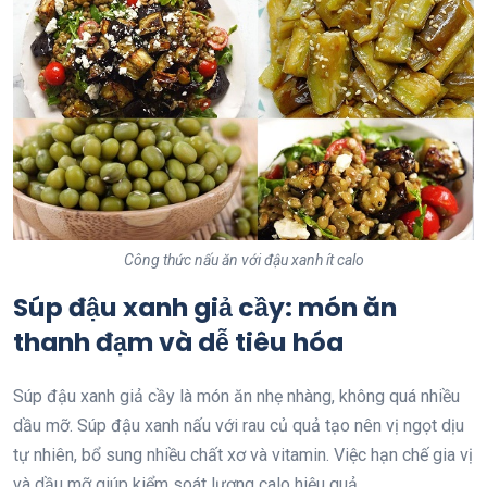
Công thức nấu ăn với đậu xanh ít calo
Súp đậu xanh giả cầy: món ăn
thanh đạm và dễ tiêu hóa
Súp đậu xanh giả cầy là món ăn nhẹ nhàng, không quá nhiều
dầu mỡ. Súp đậu xanh nấu với rau củ quả tạo nên vị ngọt dịu
tự nhiên, bổ sung nhiều chất xơ và vitamin. Việc hạn chế gia vị
và dầu mỡ giúp kiểm soát lượng calo hiệu quả.