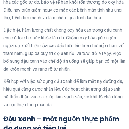
hòa các gốc tự do, bảo vệ tế bào khỏi tổn thương do oxy hóa.
Điều này giúp giảm nguy cơ mắc các bệnh mãn tính như ung
thư, bệnh tim mạch và làm chậm quá trình lão hóa.
Đặc biệt, hàm lượng chất chống oxy hóa cao trong đậu xanh
còn có lợi cho sức khỏe làn da. Chống oxy hóa giúp ngăn
ngừa sự xuất hiện của các dấu hiệu lão hóa như nếp nhăn, vết
thâm nám, giúp da duy trì độ đàn hồi và tươi trẻ. Vì vậy, việc
bổ sung đậu xanh vào chế độ ăn uống sẽ giúp bạn có một làn
da khỏe mạnh và rạng rỡ tự nhiên.
Kết hợp với việc sử dụng đậu xanh để làm mặt nạ dưỡng da,
hiệu quả càng được nhân lên. Các hoạt chất trong đậu xanh
sẽ thẩm thấu vào da, giúp làm sạch sâu, se khít lỗ chân lông
và cải thiện tông màu da.
Đậu xanh – một nguồn thực phẩm
đa dạng và tiện lợi