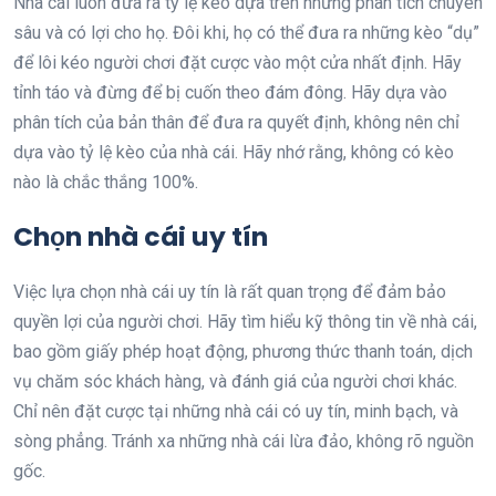
Nhà cái luôn đưa ra tỷ lệ kèo dựa trên những phân tích chuyên
sâu và có lợi cho họ. Đôi khi, họ có thể đưa ra những kèo “dụ”
để lôi kéo người chơi đặt cược vào một cửa nhất định. Hãy
tỉnh táo và đừng để bị cuốn theo đám đông. Hãy dựa vào
phân tích của bản thân để đưa ra quyết định, không nên chỉ
dựa vào tỷ lệ kèo của nhà cái. Hãy nhớ rằng, không có kèo
nào là chắc thắng 100%.
Chọn nhà cái uy tín
Việc lựa chọn nhà cái uy tín là rất quan trọng để đảm bảo
quyền lợi của người chơi. Hãy tìm hiểu kỹ thông tin về nhà cái,
bao gồm giấy phép hoạt động, phương thức thanh toán, dịch
vụ chăm sóc khách hàng, và đánh giá của người chơi khác.
Chỉ nên đặt cược tại những nhà cái có uy tín, minh bạch, và
sòng phẳng. Tránh xa những nhà cái lừa đảo, không rõ nguồn
gốc.