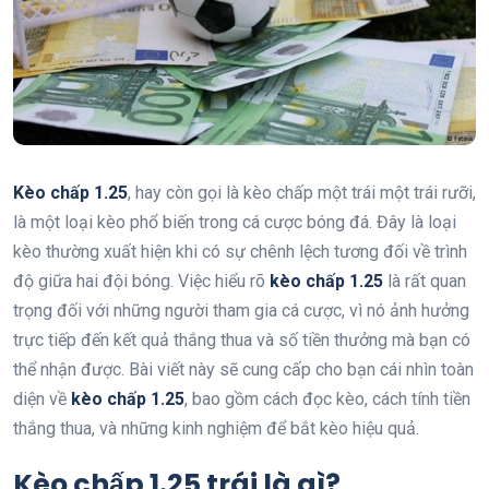
Kèo chấp 1.25
, hay còn gọi là kèo chấp một trái một trái rưỡi,
là một loại kèo phổ biến trong cá cược bóng đá. Đây là loại
kèo thường xuất hiện khi có sự chênh lệch tương đối về trình
độ giữa hai đội bóng. Việc hiểu rõ
kèo chấp 1.25
là rất quan
trọng đối với những người tham gia cá cược, vì nó ảnh hưởng
trực tiếp đến kết quả thắng thua và số tiền thưởng mà bạn có
thể nhận được. Bài viết này sẽ cung cấp cho bạn cái nhìn toàn
diện về
kèo chấp 1.25
, bao gồm cách đọc kèo, cách tính tiền
thắng thua, và những kinh nghiệm để bắt kèo hiệu quả.
Kèo chấp 1.25 trái là gì?