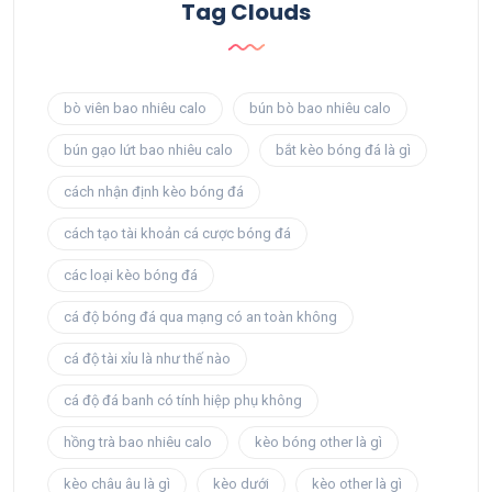
Tag Clouds
bò viên bao nhiêu calo
bún bò bao nhiêu calo
bún gạo lứt bao nhiêu calo
bắt kèo bóng đá là gì
cách nhận định kèo bóng đá
cách tạo tài khoản cá cược bóng đá
các loại kèo bóng đá
cá độ bóng đá qua mạng có an toàn không
cá độ tài xỉu là như thế nào
cá độ đá banh có tính hiệp phụ không​
hồng trà bao nhiêu calo
kèo bóng other là gì
kèo châu âu là gì
kèo dưới​
kèo other là gì