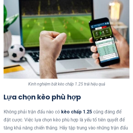
Kinh nghiệm bắt kèo chấp 1.25 trái hiệu quả
Lựa chọn kèo phù hợp
Không phải trận đấu nào có
kèo chấp 1.25
cũng đáng để
đặt cược. Việc lựa chọn kèo phù hợp là yếu tố tiên quyết để
tăng khả năng chiến thắng. Hãy tập trung vào những trận đấu