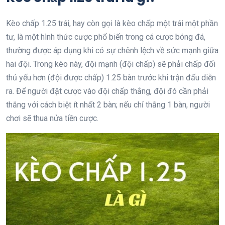
Kèo chấp 1.25 trái, hay còn gọi là kèo chấp một trái một phần
tư, là một hình thức cược phổ biến trong cá cược bóng đá,
thường được áp dụng khi có sự chênh lệch về sức mạnh giữa
hai đội. Trong kèo này, đội mạnh (đội chấp) sẽ phải chấp đối
thủ yếu hơn (đội được chấp) 1.25 bàn trước khi trận đấu diễn
ra. Để người đặt cược vào đội chấp thắng, đội đó cần phải
thắng với cách biệt ít nhất 2 bàn; nếu chỉ thắng 1 bàn, người
chơi sẽ thua nửa tiền cược.