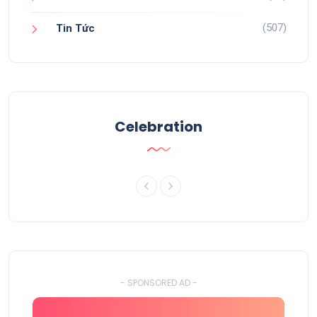
(507)
Tin Tức
Celebration
- SPONSORED AD -