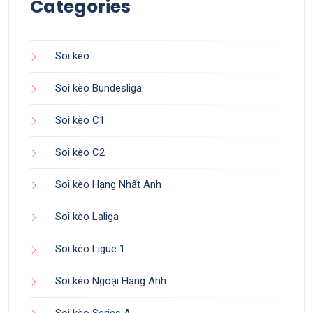
Categories
Soi kèo
Soi kèo Bundesliga
Soi kèo C1
Soi kèo C2
Soi kèo Hạng Nhất Anh
Soi kèo Laliga
Soi kèo Ligue 1
Soi kèo Ngoại Hạng Anh
Soi kèo Series A