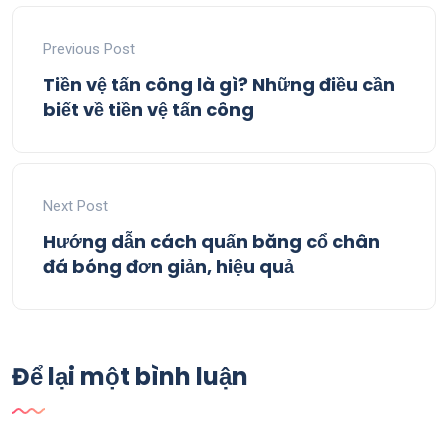
Previous Post
Tiền vệ tấn công là gì? Những điều cần
biết về tiền vệ tấn công
Next Post
Hướng dẫn cách quấn băng cổ chân
đá bóng đơn giản, hiệu quả
Để lại một bình luận