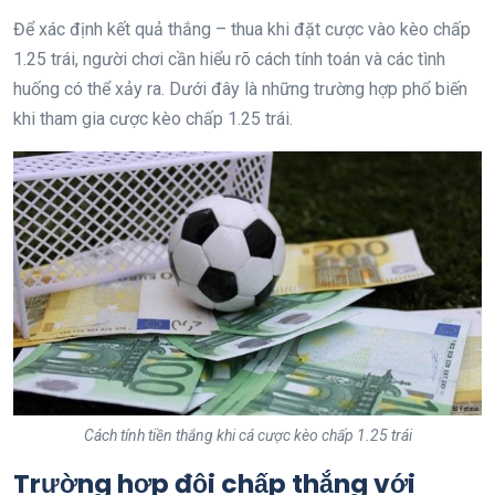
Để xác định kết quả thắng – thua khi đặt cược vào kèo chấp
1.25 trái, người chơi cần hiểu rõ cách tính toán và các tình
huống có thể xảy ra. Dưới đây là những trường hợp phổ biến
khi tham gia cược kèo chấp 1.25 trái.
Cách tính tiền thắng khi cá cược kèo chấp 1.25 trái
Trường hợp đội chấp thắng với