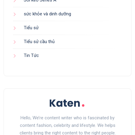
sức khỏe và dinh dưỡng
Tiểu sử
Tiểu sử cầu thủ
Tin Tức
Hello, We’re content writer who is fascinated by
content fashion, celebrity and lifestyle. We helps
clients bring the right content to the right people.