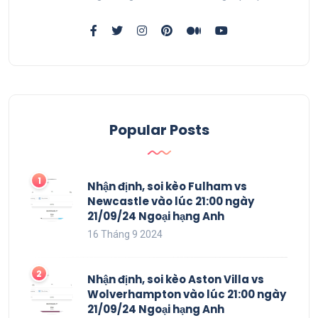
Popular Posts
Nhận định, soi kèo Fulham vs
Newcastle vào lúc 21:00 ngày
21/09/24 Ngoại hạng Anh
16 Tháng 9 2024
Nhận định, soi kèo Aston Villa vs
Wolverhampton vào lúc 21:00 ngày
21/09/24 Ngoại hạng Anh