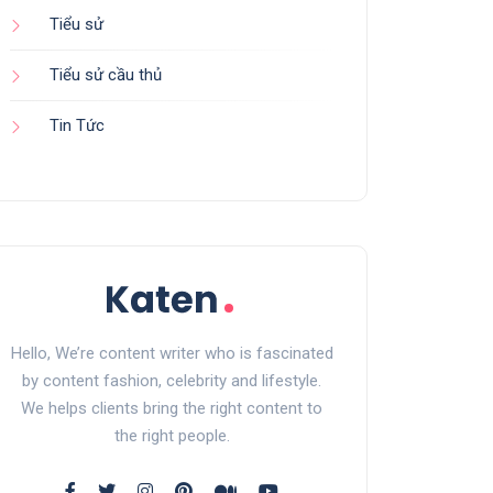
Tiểu sử
Tiểu sử cầu thủ
Tin Tức
Hello, We’re content writer who is fascinated
by content fashion, celebrity and lifestyle.
We helps clients bring the right content to
the right people.