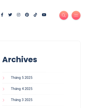
Archives
Tháng 5 2025
Tháng 4 2025
Tháng 3 2025