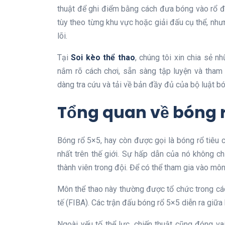
thuật để ghi điểm bằng cách đưa bóng vào rổ đố
tùy theo từng khu vực hoặc giải đấu cụ thể, nh
lõi.
Tại
Soi kèo thể thao
, chúng tôi xin chia sẻ 
nắm rõ cách chơi, sẵn sàng tập luyện và tham
dàng tra cứu và tải về bản đầy đủ của bộ luật bón
Tổng quan về bóng 
Bóng rổ 5×5, hay còn được gọi là bóng rổ tiêu 
nhất trên thế giới. Sự hấp dẫn của nó không ch
thành viên trong đội. Để có thể tham gia vào môn th
Môn thể thao này thường được tổ chức trong cá
tế (FIBA). Các trận đấu bóng rổ 5×5 diễn ra giữa 
Ngoài yếu tố thể lực, chiến thuật cũng đóng vai