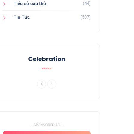
(44)
Tiểu sử cầu thủ
(507)
Tin Tức
Celebration
- SPONSORED AD -