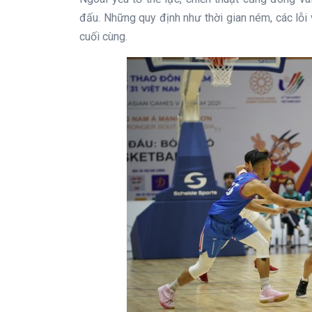
đấu. Những quy định như thời gian ném, các lỗi
cuối cùng.