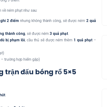
vòng 3 điểm.
nh về ném phạt như sau:
ghi 2 điểm
nhưng không thành công, sẽ được ném
2 quả
ng thành công
, sẽ được ném
3 quả phạt
.
dù bị phạm lỗi
, cầu thủ sẽ được ném thêm
1 quả phạt
–
ạt)
 – trường hợp hiếm gặp)
g trận đấu bóng rổ 5×5
hút
.