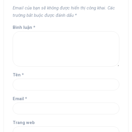
Email của bạn sẽ không được hiển thị công khai.
Các
trường bắt buộc được đánh dấu
*
Bình luận
*
Tên
*
Email
*
Trang web