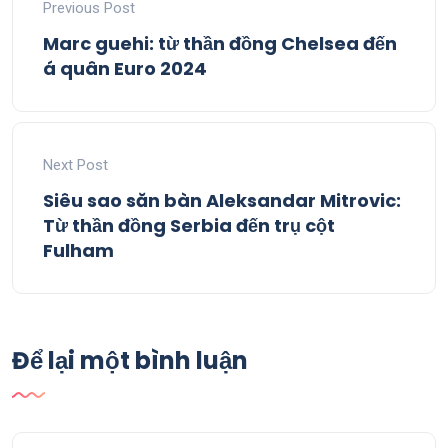
Previous Post
Marc guehi: từ thần đồng Chelsea đến
á quân Euro 2024
Next Post
Siêu sao săn bàn Aleksandar Mitrovic:
Từ thần đồng Serbia đến trụ cột
Fulham
Để lại một bình luận