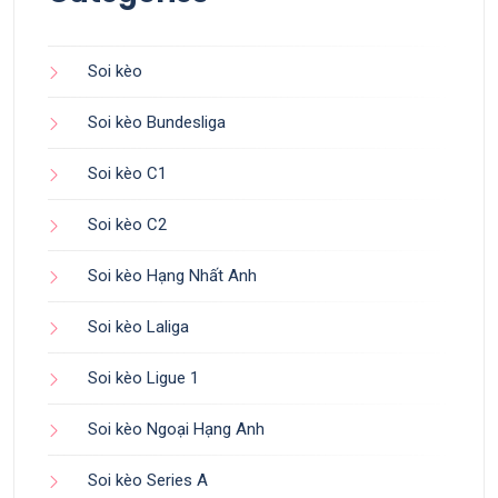
Soi kèo
Soi kèo Bundesliga
Soi kèo C1
Soi kèo C2
Soi kèo Hạng Nhất Anh
Soi kèo Laliga
Soi kèo Ligue 1
Soi kèo Ngoại Hạng Anh
Soi kèo Series A