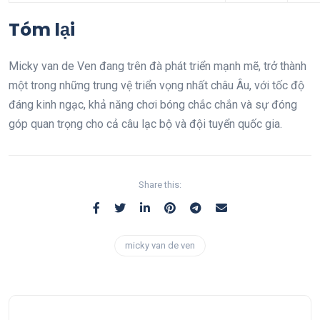
Tóm lại
Micky van de Ven đang trên đà phát triển mạnh mẽ, trở thành
một trong những trung vệ triển vọng nhất châu Âu, với tốc độ
đáng kinh ngạc, khả năng chơi bóng chắc chắn và sự đóng
góp quan trọng cho cả câu lạc bộ và đội tuyển quốc gia.
Share this:
micky van de ven