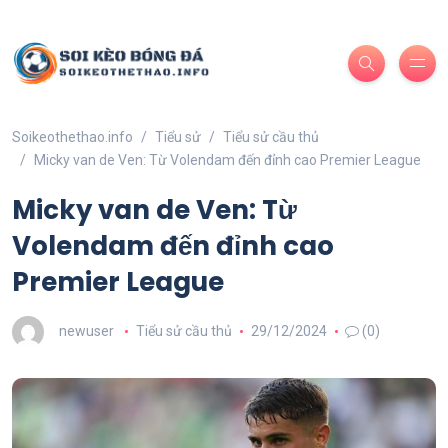
Soikeothethao.info
Tiểu sử
Tiểu sử cầu thủ
Micky van de Ven: Từ Volendam đến đỉnh cao Premier League
Micky van de Ven: Từ
Volendam đến đỉnh cao
Premier League
newuser
Tiểu sử cầu thủ
29/12/2024
(0)