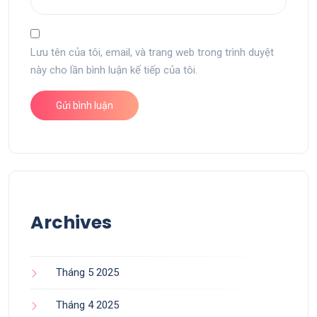
Lưu tên của tôi, email, và trang web trong trình duyệt
này cho lần bình luận kế tiếp của tôi.
Archives
Tháng 5 2025
Tháng 4 2025