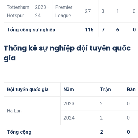
Tottenham
2023–
Premier
27
3
1
0
Hotspur
24
League
Tổng cộng sự nghiệp
116
7
6
0
Thống kê sự nghiệp đội tuyển quốc
gia
Đội tuyển quốc gia
Năm
Trận
Bàn
2023
2
0
Hà Lan
2024
2
0
Tổng cộng
2
0