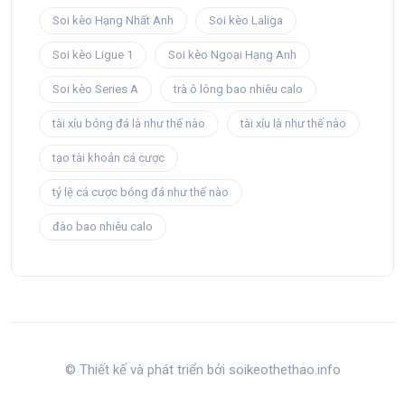
Soi kèo Hạng Nhất Anh
Soi kèo Laliga
Soi kèo Ligue 1
Soi kèo Ngoại Hạng Anh
Soi kèo Series A
trà ô lông bao nhiêu calo
tài xỉu bóng đá là như thế nào
tài xỉu là như thế nào
tạo tài khoản cá cược
tỷ lệ cá cược bóng đá như thế nào​
đào bao nhiêu calo
© Thiết kế và phát triển bởi soikeothethao.info