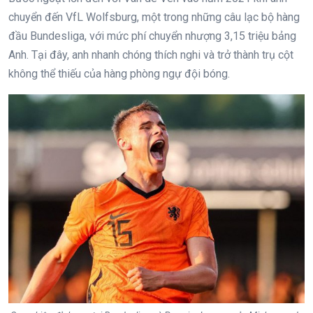
chuyển đến VfL Wolfsburg, một trong những câu lạc bộ hàng
đầu Bundesliga, với mức phí chuyển nhượng 3,15 triệu bảng
Anh. Tại đây, anh nhanh chóng thích nghi và trở thành trụ cột
không thể thiếu của hàng phòng ngự đội bóng.