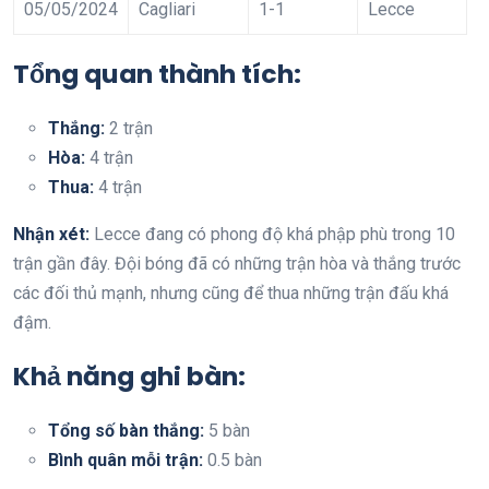
05/05/2024
Cagliari
1-1
Lecce
Tổng quan thành tích:
Thắng:
2 trận
Hòa:
4 trận
Thua:
4 trận
Nhận xét:
Lecce đang có phong độ khá phập phù trong 10
trận gần đây. Đội bóng đã có những trận hòa và thắng trước
các đối thủ mạnh, nhưng cũng để thua những trận đấu khá
đậm.
Khả năng ghi bàn:
Tổng số bàn thắng:
5 bàn
Bình quân mỗi trận:
0.5 bàn