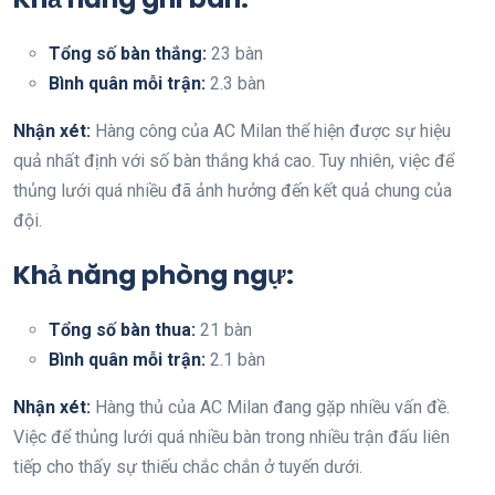
Tổng số bàn thắng:
23 bàn
Bình quân mỗi trận:
2.3 bàn
Nhận xét:
Hàng công của AC Milan thể hiện được sự hiệu
quả nhất định với số bàn thắng khá cao. Tuy nhiên, việc để
thủng lưới quá nhiều đã ảnh hưởng đến kết quả chung của
đội.
Khả năng phòng ngự:
Tổng số bàn thua:
21 bàn
Bình quân mỗi trận:
2.1 bàn
Nhận xét:
Hàng thủ của AC Milan đang gặp nhiều vấn đề.
Việc để thủng lưới quá nhiều bàn trong nhiều trận đấu liên
tiếp cho thấy sự thiếu chắc chắn ở tuyến dưới.