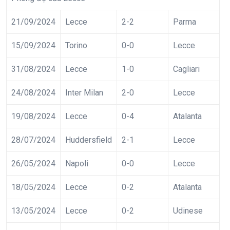
21/09/2024
Lecce
2-2
Parma
15/09/2024
Torino
0-0
Lecce
31/08/2024
Lecce
1-0
Cagliari
24/08/2024
Inter Milan
2-0
Lecce
19/08/2024
Lecce
0-4
Atalanta
28/07/2024
Huddersfield
2-1
Lecce
26/05/2024
Napoli
0-0
Lecce
18/05/2024
Lecce
0-2
Atalanta
13/05/2024
Lecce
0-2
Udinese