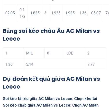
0:1
02.05
1.825
3
1.925
1.925
1.36
05.07
7.
1/2
Bảng soi kèo châu Âu AC Milan vs
Lecce
1
MIL
X
LCE
2
1.36
5.14
7.77
Dự đoán kết quả giữa AC Milan vs
Lecce
Soi kèo tài xỉu giữa AC Milan vs Lecce: Chọn kèo tài
Soi kèo chấp giữa AC Milan vs Lecce: Chọn AC Milan