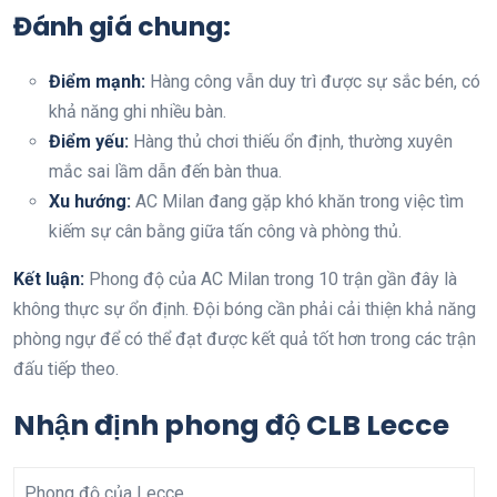
Đánh giá chung:
Điểm mạnh:
Hàng công vẫn duy trì được sự sắc bén, có
khả năng ghi nhiều bàn.
Điểm yếu:
Hàng thủ chơi thiếu ổn định, thường xuyên
mắc sai lầm dẫn đến bàn thua.
Xu hướng:
AC Milan đang gặp khó khăn trong việc tìm
kiếm sự cân bằng giữa tấn công và phòng thủ.
Kết luận:
Phong độ của AC Milan trong 10 trận gần đây là
không thực sự ổn định. Đội bóng cần phải cải thiện khả năng
phòng ngự để có thể đạt được kết quả tốt hơn trong các trận
đấu tiếp theo.
Nhận định phong độ CLB Lecce
Phong độ của Lecce