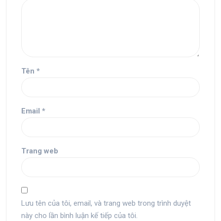
Tên
*
Email
*
Trang web
Lưu tên của tôi, email, và trang web trong trình duyệt
này cho lần bình luận kế tiếp của tôi.