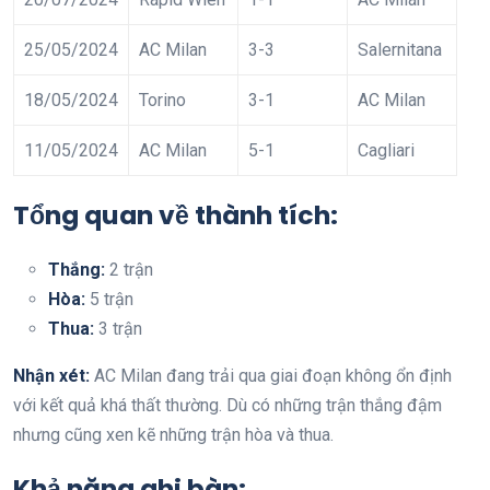
25/05/2024
AC Milan
3-3
Salernitana
18/05/2024
Torino
3-1
AC Milan
11/05/2024
AC Milan
5-1
Cagliari
Tổng quan về thành tích:
Thắng:
2 trận
Hòa:
5 trận
Thua:
3 trận
Nhận xét:
AC Milan đang trải qua giai đoạn không ổn định
với kết quả khá thất thường. Dù có những trận thắng đậm
nhưng cũng xen kẽ những trận hòa và thua.
Khả năng ghi bàn: