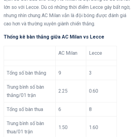
lớn so với Lecce. Dù có những thời điểm Lecce gây bất ngờ,
nhưng nhìn chung AC Milan vẫn là đội bóng được đánh giá
cao hơn và thường xuyên giành chiến thắng.
Thống kê bàn thắng giữa AC Milan vs Lecce
AC Milan
Lecce
Tổng số bàn thắng
9
3
Trung bình số bàn
2.25
0.60
thắng/01 trận
Tổng số bàn thua
6
8
Trung bình số bàn
1.50
1.60
thua/01 trận