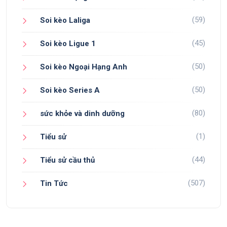
(59)
Soi kèo Laliga
(45)
Soi kèo Ligue 1
(50)
Soi kèo Ngoại Hạng Anh
(50)
Soi kèo Series A
(80)
sức khỏe và dinh dưỡng
(1)
Tiểu sử
(44)
Tiểu sử cầu thủ
(507)
Tin Tức