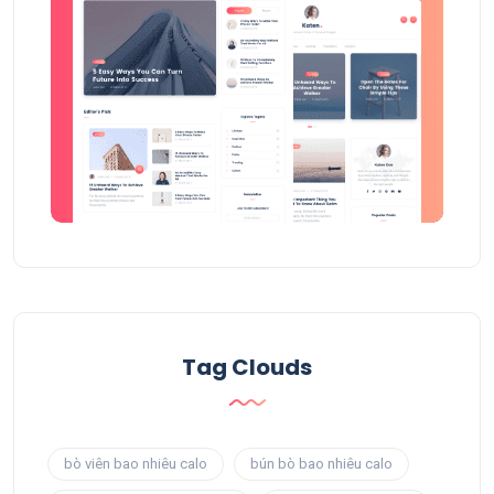
Tag Clouds
bò viên bao nhiêu calo
bún bò bao nhiêu calo