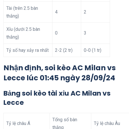
Tài (trên 2.5 bàn
4
2
thắng)
Xỉu (dưới 2.5 bàn
0
3
thắng)
Tỷ số hay xảy ra nhất
2-2 (2 tr)
0-0 (1 tr)
Nhận định, soi kèo AC Milan vs
Lecce lúc 01:45 ngày 28/09/24
Bảng soi kèo tài xỉu AC Milan vs
Lecce
Tổng số bàn
Tỷ lệ châu Á
Tỷ lệ châu Âu
thắng