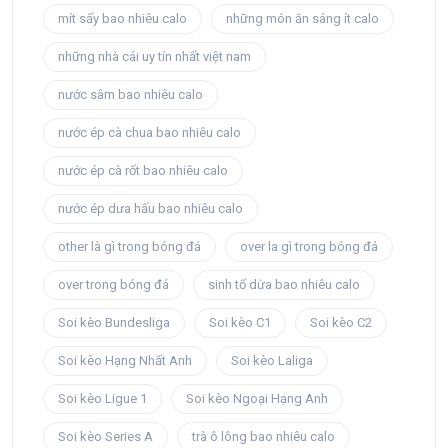
mít sấy bao nhiêu calo
những món ăn sáng ít calo
những nhà cái uy tín nhất việt nam
nước sâm bao nhiêu calo
nước ép cà chua bao nhiêu calo
nước ép cà rốt bao nhiêu calo
nước ép dưa hấu bao nhiêu calo
other là gì trong bóng đá
over la gì trong bóng đá
over trong bóng đá
sinh tố dừa bao nhiêu calo
Soi kèo Bundesliga
Soi kèo C1
Soi kèo C2
Soi kèo Hạng Nhất Anh
Soi kèo Laliga
Soi kèo Ligue 1
Soi kèo Ngoại Hạng Anh
Soi kèo Series A
trà ô lông bao nhiêu calo