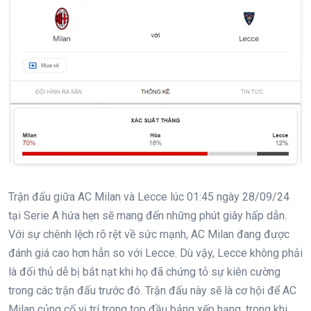
Trận đấu giữa AC Milan và Lecce lúc 01:45 ngày 28/09/24
tại Serie A hứa hẹn sẽ mang đến những phút giây hấp dẫn.
Với sự chênh lệch rõ rệt về sức mạnh, AC Milan đang được
đánh giá cao hơn hẳn so với Lecce. Dù vậy, Lecce không phải
là đối thủ dễ bị bắt nạt khi họ đã chứng tỏ sự kiên cường
trong các trận đấu trước đó. Trận đấu này sẽ là cơ hội để AC
Milan củng cố vị trí trong top đầu bảng xếp hạng, trong khi