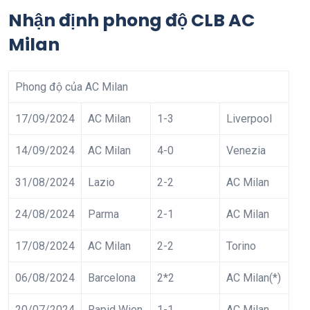
Nhận định phong độ CLB AC
Milan
Phong độ của AC Milan
17/09/2024
AC Milan
1-3
Liverpool
14/09/2024
AC Milan
4-0
Venezia
31/08/2024
Lazio
2-2
AC Milan
24/08/2024
Parma
2-1
AC Milan
17/08/2024
AC Milan
2-2
Torino
06/08/2024
Barcelona
2*2
AC Milan(*)
20/07/2024
Rapid Wien
1-1
AC Milan