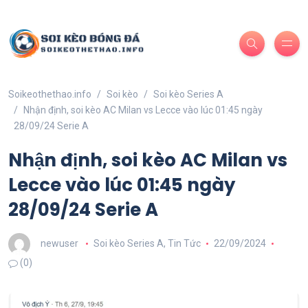
Soikeothethao.info
Soi kèo
Soi kèo Series A
Nhận định, soi kèo AC Milan vs Lecce vào lúc 01:45 ngày
28/09/24 Serie A
Nhận định, soi kèo AC Milan vs
Lecce vào lúc 01:45 ngày
28/09/24 Serie A
newuser
Soi kèo Series A
,
Tin Tức
22/09/2024
(0)