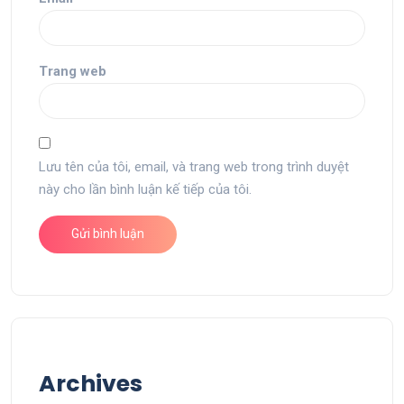
Trang web
Lưu tên của tôi, email, và trang web trong trình duyệt
này cho lần bình luận kế tiếp của tôi.
Archives