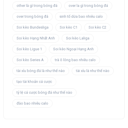
other là gì trong bóng đá
over la gì trong bóng đá
over trong bóng đá
sinh tố dừa bao nhiêu calo
Soi kèo Bundesliga
Soi kèo C1
Soi kèo C2
Soi kèo Hạng Nhất Anh
Soi kèo Laliga
Soi kèo Ligue 1
Soi kèo Ngoại Hạng Anh
Soi kèo Series A
trà ô lông bao nhiêu calo
tài xỉu bóng đá là như thế nào
tài xỉu là như thế nào
tạo tài khoản cá cược
tỷ lệ cá cược bóng đá như thế nào​
đào bao nhiêu calo