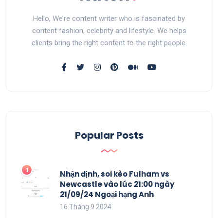
Hello, We’re content writer who is fascinated by
content fashion, celebrity and lifestyle. We helps
clients bring the right content to the right people.
Popular Posts
Nhận định, soi kèo Fulham vs
Newcastle vào lúc 21:00 ngày
21/09/24 Ngoại hạng Anh
16 Tháng 9 2024