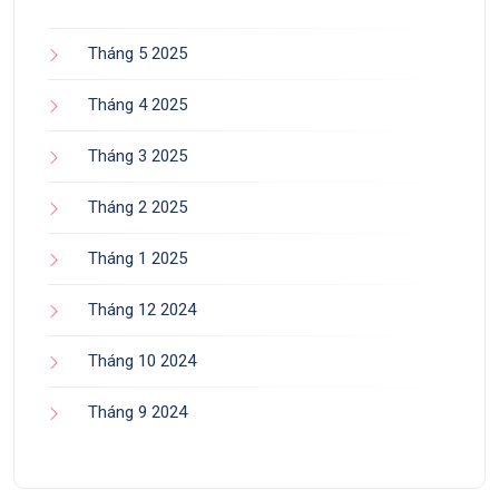
Tháng 5 2025
Tháng 4 2025
Tháng 3 2025
Tháng 2 2025
Tháng 1 2025
Tháng 12 2024
Tháng 10 2024
Tháng 9 2024