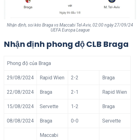
Nhận định, soi kèo Braga vs Maccabi Tel-Aviv, 02:00 ngày 27/09/24
UEFA Europa League
Nhận định phong độ CLB Braga
Phong độ của Braga
29/08/2024
Rapid Wien
2-2
Braga
22/08/2024
Braga
2-1
Rapid Wien
15/08/2024
Servette
1-2
Braga
08/08/2024
Braga
0-0
Servette
Maccabi