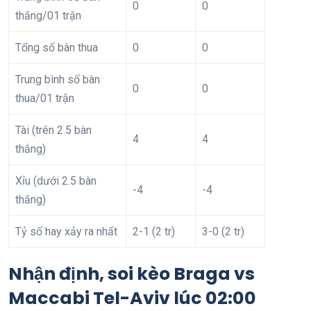
0
0
thắng/01 trận
Tổng số bàn thua
0
0
Trung bình số bàn
0
0
thua/01 trận
Tài (trên 2.5 bàn
4
4
thắng)
Xỉu (dưới 2.5 bàn
-4
-4
thắng)
Tỷ số hay xảy ra nhất
2-1 (2 tr)
3-0 (2 tr)
Nhận định, soi kèo Braga vs
Maccabi Tel-Aviv lúc 02:00