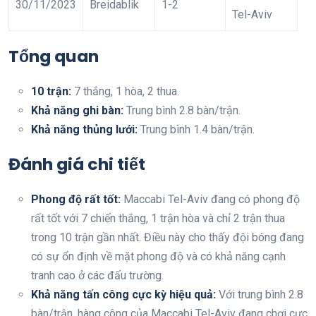
30/11/2023
Breidablik
1-2
Tel-Aviv
Tổng quan
10 trận:
7 thắng, 1 hòa, 2 thua.
Khả năng ghi bàn:
Trung bình 2.8 bàn/trận.
Khả năng thủng lưới:
Trung bình 1.4 bàn/trận.
Đánh giá chi tiết
Phong độ rất tốt:
Maccabi Tel-Aviv đang có phong độ
rất tốt với 7 chiến thắng, 1 trận hòa và chỉ 2 trận thua
trong 10 trận gần nhất. Điều này cho thấy đội bóng đang
có sự ổn định về mặt phong độ và có khả năng cạnh
tranh cao ở các đấu trường.
Khả năng tấn công cực kỳ hiệu quả:
Với trung bình 2.8
bàn/trận, hàng công của Maccabi Tel-Aviv đang chơi cực