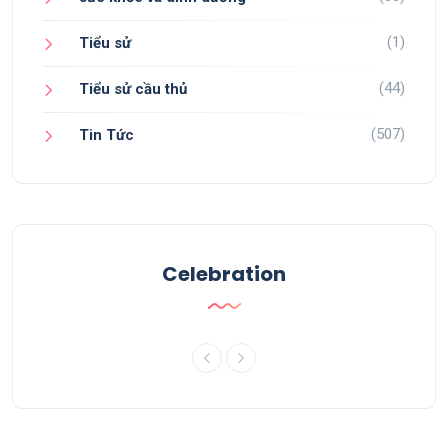
(1)
Tiểu sử
(44)
Tiểu sử cầu thủ
(507)
Tin Tức
Celebration