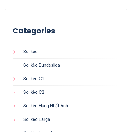
Categories
Soi kèo
Soi kèo Bundesliga
Soi kèo C1
Soi kèo C2
Soi kèo Hạng Nhất Anh
Soi kèo Laliga