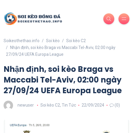
Soikeothethao.info
Soi kèo
Soi kèo C2
Nhận định, soi kèo Braga vs Maccabi Tel-Aviv, 02:00 ngày
27/09/24 UEFA Europa League
Nhận định, soi kèo Braga vs
Maccabi Tel-Aviv, 02:00 ngày
27/09/24 UEFA Europa League
newuser
Soi kèo C2
,
Tin Tức
22/09/2024
(0)