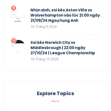
Nhận định, soi kèo Aston Villa vs
Wolverhampton vào lúc 21:00 ngày
21/09/24 Ngoại hạng Anh
16 Tháng 9 2024
Soi kèo Norwich City vs
Middlesbrough | 22:00 ngày
27/10/24 | League Championship
18 Tháng 10 2024
Explore Topics