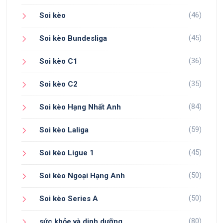
(46)
Soi kèo
(45)
Soi kèo Bundesliga
(36)
Soi kèo C1
(35)
Soi kèo C2
(84)
Soi kèo Hạng Nhất Anh
(59)
Soi kèo Laliga
(45)
Soi kèo Ligue 1
(50)
Soi kèo Ngoại Hạng Anh
(50)
Soi kèo Series A
(80)
sức khỏe và dinh dưỡng