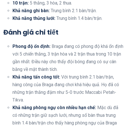
10 trận:
5 thắng, 3 hòa, 2 thua.
Khả năng ghi bàn:
Trung bình 2.1 bàn/trận.
Khả năng thủng lưới:
Trung bình 1.4 bàn/trận.
Đánh giá chi tiết
Phong độ ổn định:
Braga đang có phong độ khá ổn định
với 5 chiến thắng, 3 trận hòa và 2 trận thua trong 10 trận
gần nhất. Điều này cho thấy đội bóng đang có sự cân
bằng về mặt thành tích.
Khả năng tấn công tốt:
Với trung bình 2.1 bàn/trận,
hàng công của Braga đang chơi khá hiệu quả. Họ đã có
những trận thắng đậm như 5-0 trước Maccabi Petah-
Tikva.
Khả năng phòng ngự còn nhiều hạn chế:
Mặc dù đã
có những trận giữ sạch lưới, nhưng số bàn thua trung
bình 1.4 bàn/trận cho thấy hàng phòng ngự của Braga