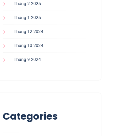
Tháng 2 2025
Tháng 1 2025
Tháng 12 2024
Tháng 10 2024
Tháng 9 2024
Categories