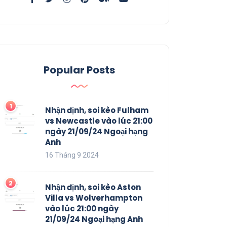
Popular Posts
Nhận định, soi kèo Fulham
vs Newcastle vào lúc 21:00
ngày 21/09/24 Ngoại hạng
Anh
16 Tháng 9 2024
Nhận định, soi kèo Aston
Villa vs Wolverhampton
vào lúc 21:00 ngày
21/09/24 Ngoại hạng Anh