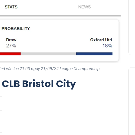
United vào lúc 21:00 ngày 21/09/24 League Championship
CLB Bristol City