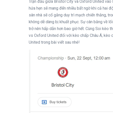
Trận đấu giữa Bristol City và Oxford United và
hứa hẹn sẽ mang đến nhiều bất ngờ khi cả hai đội
sân nhà sẽ cố gắng duy trì mạch chiến thắng, tr
không dễ dàng bị khuất phục. Sự cân bằng về lối 
trở nên hấp dẫn hơn bao giờ hết. Cùng Soi kèo th
vs Oxford United đối với kèo chấp Châu Á, kèo c
United trong bài viết sau nhé!