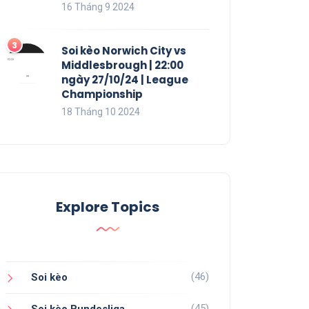
16 Tháng 9 2024
Soi kèo Norwich City vs
Middlesbrough | 22:00
ngày 27/10/24 | League
Championship
18 Tháng 10 2024
Explore Topics
(46)
Soi kèo
(45)