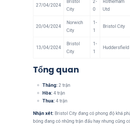
Bristol
2-
Rotherham
27/04/2024
City
0
Utd
Norwich
1-
20/04/2024
Bristol City
City
1
Bristol
1-
13/04/2024
Huddersfield
City
1
Tổng quan
Thắng:
2 trận
Hòa:
4 trận
Thua:
4 trận
Nhận xét:
Bristol City đang có phong độ khá phậ
bóng đang có những trận đấu hay nhưng cũng có