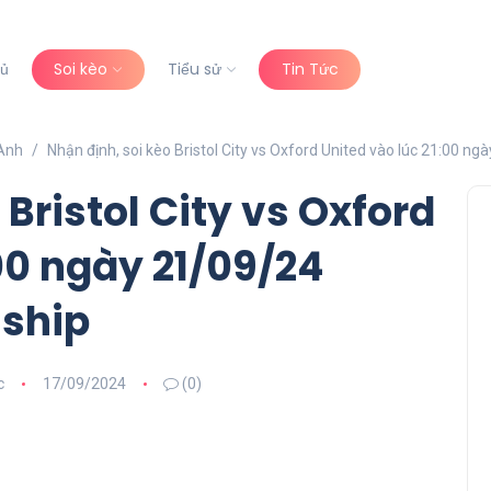
ủ
Soi kèo
Tiểu sử
Tin Tức
 Anh
Nhận định, soi kèo Bristol City vs Oxford United vào lúc 21:00 
 Bristol City vs Oxford
00 ngày 21/09/24
ship
c
17/09/2024
(0)