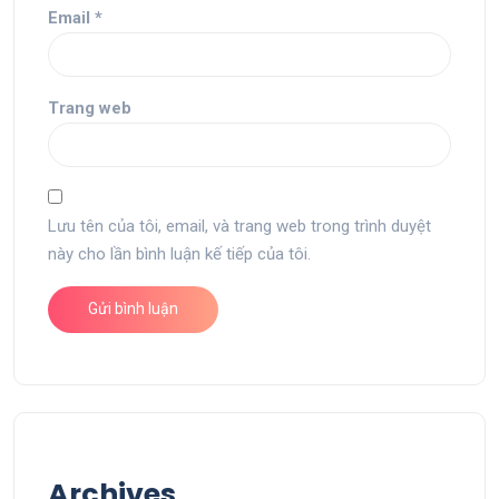
Email
*
Trang web
Lưu tên của tôi, email, và trang web trong trình duyệt
này cho lần bình luận kế tiếp của tôi.
Archives