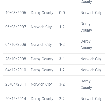
County
19/08/2006
Derby County
0-0
Norwich City
Derby
06/03/2007
Norwich City
1-2
County
Derby
04/10/2008
Norwich City
1-2
County
28/10/2008
Derby County
3-1
Norwich City
04/12/2010
Derby County
1-2
Norwich City
Derby
25/04/2011
Norwich City
3-2
County
20/12/2014
Derby County
2-2
Norwich City