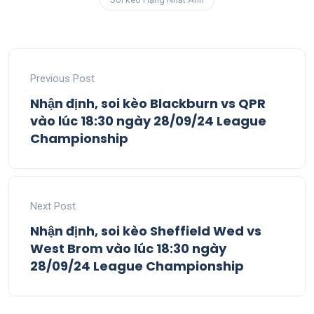
Previous Post
Nhận định, soi kèo Blackburn vs QPR
vào lúc 18:30 ngày 28/09/24 League
Championship
Next Post
Nhận định, soi kèo Sheffield Wed vs
West Brom vào lúc 18:30 ngày
28/09/24 League Championship