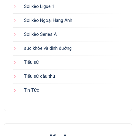
Soi kèo Ligue 1
Soi kèo Ngoại Hạng Anh
Soi kèo Series A
sức khỏe và dinh dưỡng
Tiểu sử
Tiểu sử cầu thủ
Tin Tức