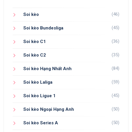
(46)
Soi kèo
(45)
Soi kèo Bundesliga
(36)
Soi kèo C1
(35)
Soi kèo C2
(84)
Soi kèo Hạng Nhất Anh
(59)
Soi kèo Laliga
(45)
Soi kèo Ligue 1
(50)
Soi kèo Ngoại Hạng Anh
(50)
Soi kèo Series A