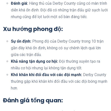
Đánh giá:
Hàng thủ của Derby County cũng có màn trình
diễn khá ổn định. Đội đã có những trận đấu giữ sạch lưới
nhưng cũng để lọt lưới một số bàn đáng tiếc.
Xu hướng phong độ:
Sự ổn định:
Phong độ của Derby County trong 10 trận
gần đây khá ổn định, không có sự chênh lệch quá lớn
giữa các trận đấu.
Khả năng tận dụng cơ hội:
Đội thường xuyên tạo ra
nhiều cơ hội nhưng lại không tận dụng tốt.
Khó khăn khi đối đầu với các đội mạnh:
Derby County
thường gặp khó khăn khi đối đầu với các đội bóng mạnh
hơn.
Đánh giá tổng quan: