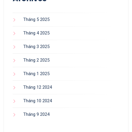
Tháng 5 2025
Tháng 4 2025
Tháng 3 2025
Tháng 2 2025
Tháng 1 2025
Tháng 12 2024
Tháng 10 2024
Tháng 9 2024