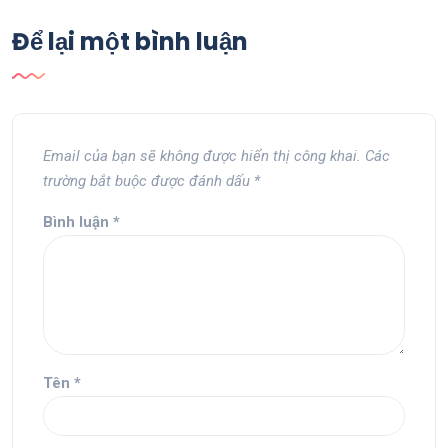
Để lại một bình luận
Email của bạn sẽ không được hiển thị công khai.
Các
trường bắt buộc được đánh dấu
*
Bình luận
*
Tên
*