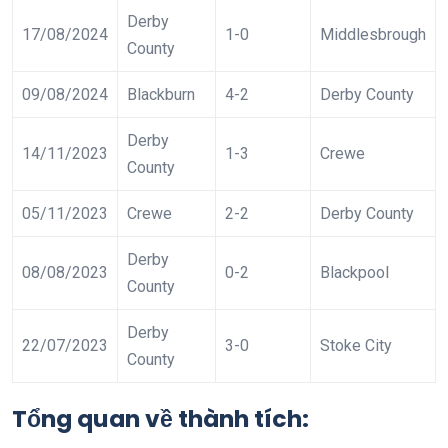
Derby
17/08/2024
1-0
Middlesbrough
County
09/08/2024
Blackburn
4-2
Derby County
Derby
14/11/2023
1-3
Crewe
County
05/11/2023
Crewe
2-2
Derby County
Derby
08/08/2023
0-2
Blackpool
County
Derby
22/07/2023
3-0
Stoke City
County
Tổng quan về thành tích: