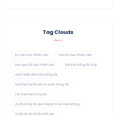
Tag Clouds
bò viên bao nhiêu calo
bún bò bao nhiêu calo
bún gạo lứt bao nhiêu calo
bắt kèo bóng đá là gì
cách nhận định kèo bóng đá
cách tạo tài khoản cá cược bóng đá
các loại kèo bóng đá
cá độ bóng đá qua mạng có an toàn không
cá độ tài xỉu là như thế nào