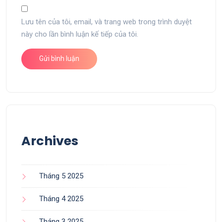
Lưu tên của tôi, email, và trang web trong trình duyệt
này cho lần bình luận kế tiếp của tôi.
Archives
Tháng 5 2025
Tháng 4 2025
Tháng 3 2025