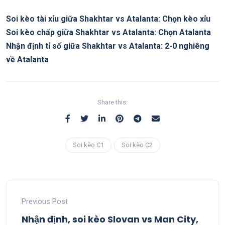
Soi kèo tài xỉu giữa Shakhtar vs Atalanta: Chọn kèo xỉu
Soi kèo chấp giữa Shakhtar vs Atalanta: Chọn Atalanta
Nhận định tỉ số giữa Shakhtar vs Atalanta: 2-0 nghiêng
về Atalanta
Share this:
Soi kèo C1
Soi kèo C2
Previous Post
Nhận định, soi kèo Slovan vs Man City,