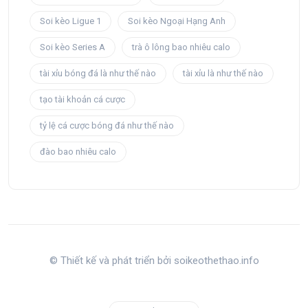
Soi kèo Ligue 1
Soi kèo Ngoại Hạng Anh
Soi kèo Series A
trà ô lông bao nhiêu calo
tài xỉu bóng đá là như thế nào
tài xỉu là như thế nào
tạo tài khoản cá cược
tỷ lệ cá cược bóng đá như thế nào​
đào bao nhiêu calo
© Thiết kế và phát triển bởi soikeothethao.info