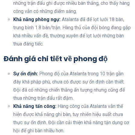
những trận đấu ghi được nhiều bàn thắng, cho thấy hàng
công vẫn có những điểm sáng.
Khả năng phòng ngự:
Atalanta đã để lọt lưới 18 bàn,
trung bình 1.8 bàn/trận. Hàng thủ của đội bóng đang gặp
khá nhiều vấn đề, thường xuyên để lọt lưới những bàn
thua đáng tiếc.
Đánh giá chi tiết về phong độ
Sự ổn định:
Phong độ của Atalanta trong 10 trận gần
đây khá phập phù, chưa có được sự ổn định cần thiết.
Đội đã có những chiến thắng ấn tượng nhưng cũng để
thua những trận đấu rất đậm.
Khả năng tấn công:
Hàng công của Atalanta vẫn thể
hiện được khả năng ghi bàn, tuy nhiên hiệu suất chưa
thực sự ổn định. Đội cần cải thiện khả năng tận dụng cơ
hội để ghi bàn nhiều hơn.