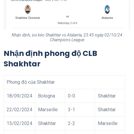
Nhận định, soi kèo Shakhtar vs Atalanta, 23:45 ngày 02/10/24
Champions League
Nhận định phong độ CLB
Shakhtar
Phong độ của Shakhtar
18/09/2024
Bologna
0-0
Shakhtar
22/02/2024
Marseille
3-1
Shakhtar
15/02/2024
Shakhtar
2-2
Marseille