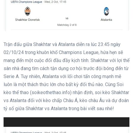
Trận đấu giữa Shakhtar và Atalanta diễn ra lúc 23:45 ngày
02/10/24 trong khuôn khổ Champions League, hứa hẹn sẽ
mang đến một cuộc đối đầu đầy kịch tính. Shakhtar với lợi thế
sân nhà đang tìm cách tận dụng cơ hội trước đội bóng đến từ
Serie A. Tuy nhiên, Atalanta với lối chơi tấn công mạnh mẽ
luôn là một thách thức lớn cho bất kỳ đối thủ nào. Cùng Soi
kèo thể thao (soikeothethao.info) nhận định, soi kèo Shakhtar
vs Atalanta đối với kèo chấp Châu Á, kèo châu Âu và dự đoán
tỷ số giữa Shakhtar vs Atalanta trong bài viết sau nhé!