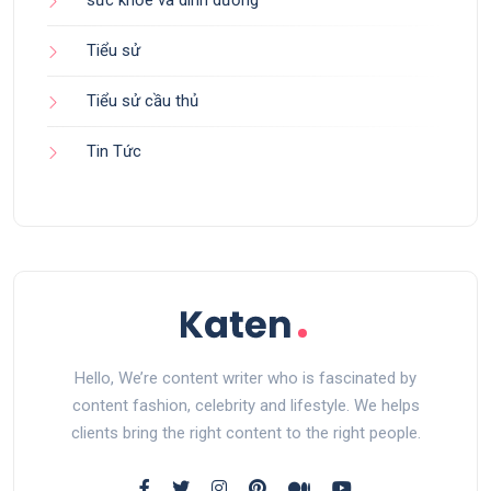
Tiểu sử
Tiểu sử cầu thủ
Tin Tức
Hello, We’re content writer who is fascinated by
content fashion, celebrity and lifestyle. We helps
clients bring the right content to the right people.