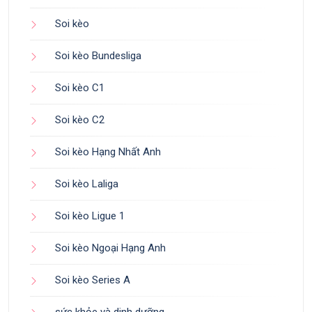
Soi kèo
Soi kèo Bundesliga
Soi kèo C1
Soi kèo C2
Soi kèo Hạng Nhất Anh
Soi kèo Laliga
Soi kèo Ligue 1
Soi kèo Ngoại Hạng Anh
Soi kèo Series A
sức khỏe và dinh dưỡng