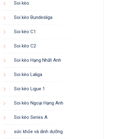
Soi kèo
Soi kèo Bundesliga
Soi kèo C1
Soi kèo C2
Soi kèo Hạng Nhất Anh
Soi kèo Laliga
Soi kèo Ligue 1
Soi kèo Ngoại Hạng Anh
Soi kèo Series A
sức khỏe và dinh dưỡng