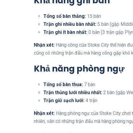
Khả năng ghi bàn
Tổng số bàn thắng:
15 bàn
Trận ghi nhiều bàn nhất:
5 bàn (gặp Middl
Trận ghi ít bàn nhất:
0 bàn (3 trận gặp Ply
Nhận xét:
Hàng công của Stoke City thể hiện đượ
cũng có những trận đấu mà hàng công gặp khó kh
Khả năng phòng ngự
Tổng số bàn thua:
7 bàn
Trận thủng lưới nhiều nhất:
2 bàn (gặp We
Trận giữ sạch lưới:
4 trận
Nhận xét:
Hàng phòng ngự của Stoke City chơi t
nhiên, vẫn có những trận đấu mà hàng phòng ng