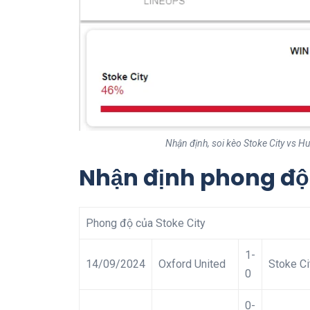
Nhận định, soi kèo Stoke City vs 
Nhận định phong độ 
Phong độ của Stoke City
1-
14/09/2024
Oxford United
Stoke Ci
0
0-