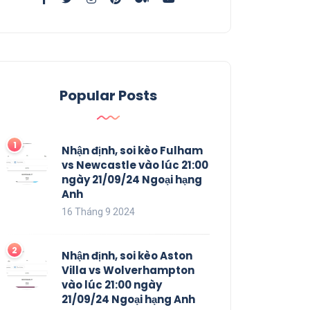
Popular Posts
Nhận định, soi kèo Fulham
vs Newcastle vào lúc 21:00
ngày 21/09/24 Ngoại hạng
Anh
16 Tháng 9 2024
Nhận định, soi kèo Aston
Villa vs Wolverhampton
vào lúc 21:00 ngày
21/09/24 Ngoại hạng Anh