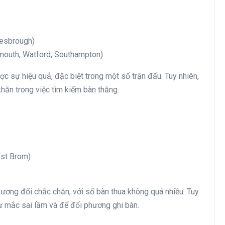
esbrough)
mouth, Watford, Southampton)
c sự hiệu quả, đặc biệt trong một số trận đấu. Tuy nhiên,
ăn trong việc tìm kiếm bàn thắng.
st Brom)
ương đối chắc chắn, với số bàn thua không quá nhiều. Tuy
ự mắc sai lầm và để đối phương ghi bàn.