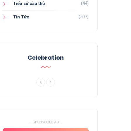
(44)
Tiểu sử cầu thủ
(507)
Tin Tức
Celebration
- SPONSORED AD -