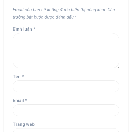
Email của bạn sẽ không được hiển thị công khai.
Các
trường bắt buộc được đánh dấu
*
Bình luận
*
Tên
*
Email
*
Trang web