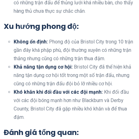
có những trận đấu để thủng lưới khá nhiều bàn, cho thấy
hàng thủ chưa thực sự chắc chắn.
Xu hướng phong độ:
Không ổn định:
Phong độ của Bristol City trong 10 trận
gần đây khá phập phù, đội thường xuyên có những trận
thắng nhưng cũng có những trận thua đậm.
Khả năng tận dụng cơ hội:
Bristol City đã thể hiện khả
năng tận dụng cơ hội tốt trong một số trận đấu, nhưng
cũng có những trận đấu đội bỏ lỡ nhiều cơ hội.
Khó khăn khi đối đầu với các đội mạnh:
Khi đối đầu
với các đội bóng mạnh hơn như Blackburn và Derby
County, Bristol City đã gặp nhiều khó khăn và để thua
đậm.
Đánh giá tổng quan: