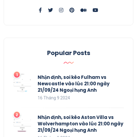
Popular Posts
Nhận định, soi kèo Fulham vs
Newcastle vào lúc 21:00 ngày
21/09/24 Ngoại hạng Anh
16 Tháng 9 2024
Nhận định, soi kèo Aston Villa vs
Wolverhampton vào lúc 21:00 ngày
21/09/24 Ngoại hạng Anh