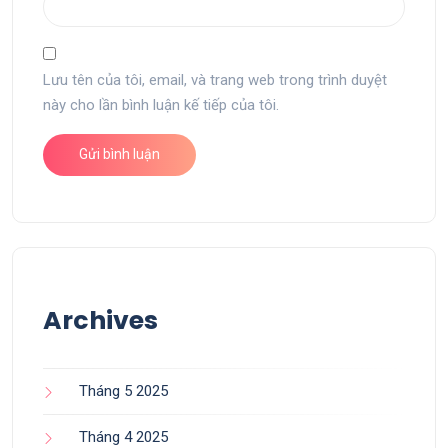
Lưu tên của tôi, email, và trang web trong trình duyệt
này cho lần bình luận kế tiếp của tôi.
Archives
Tháng 5 2025
Tháng 4 2025