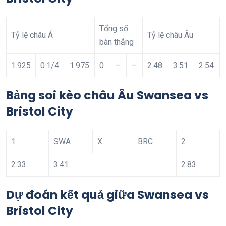
Tổng số
Tỷ lệ châu Á
Tỷ lệ châu Âu
bàn thắng
1.925
0:1/4
1.975
0
–
–
2.48
3.51
2.54
Bảng soi kèo châu Âu Swansea vs
Bristol City
1
SWA
X
BRC
2
2.33
3.41
2.83
Dự đoán kết quả giữa Swansea vs
Bristol City