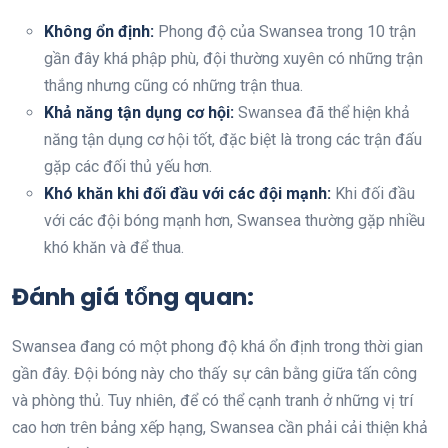
Không ổn định:
Phong độ của Swansea trong 10 trận
gần đây khá phập phù, đội thường xuyên có những trận
thắng nhưng cũng có những trận thua.
Khả năng tận dụng cơ hội:
Swansea đã thể hiện khả
năng tận dụng cơ hội tốt, đặc biệt là trong các trận đấu
gặp các đối thủ yếu hơn.
Khó khăn khi đối đầu với các đội mạnh:
Khi đối đầu
với các đội bóng mạnh hơn, Swansea thường gặp nhiều
khó khăn và để thua.
Đánh giá tổng quan:
Swansea đang có một phong độ khá ổn định trong thời gian
gần đây. Đội bóng này cho thấy sự cân bằng giữa tấn công
và phòng thủ. Tuy nhiên, để có thể cạnh tranh ở những vị trí
cao hơn trên bảng xếp hạng, Swansea cần phải cải thiện khả