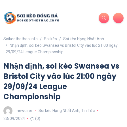
Soikeothethao.info
Soi kèo
Soi kèo Hạng Nhất Anh
Nhận định, soi kèo Swansea vs Bristol City vào lúc 21:00 ngày
29/09/24 League Championship
Nhận định, soi kèo Swansea vs
Bristol City vào lúc 21:00 ngày
29/09/24 League
Championship
newuser
Soi kèo Hạng Nhất Anh
,
Tin Tức
23/09/2024
(0)