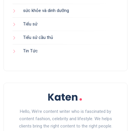
sức khỏe và dinh dưỡng
Tiểu sử
Tiểu sử cầu thủ
Tin Tức
Hello, We’re content writer who is fascinated by
content fashion, celebrity and lifestyle. We helps
clients bring the right content to the right people.