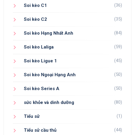
(36)
Soi kèo C1
(35)
Soi kèo C2
(84)
Soi kèo Hạng Nhất Anh
(59)
Soi kèo Laliga
(45)
Soi kèo Ligue 1
(50)
Soi kèo Ngoại Hạng Anh
(50)
Soi kèo Series A
(80)
sức khỏe và dinh dưỡng
(1)
Tiểu sử
(44)
Tiểu sử cầu thủ