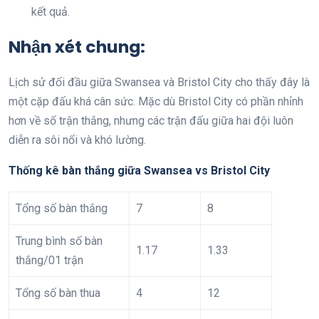
kết quả.
Nhận xét chung:
Lịch sử đối đầu giữa Swansea và Bristol City cho thấy đây là
một cặp đấu khá cân sức. Mặc dù Bristol City có phần nhỉnh
hơn về số trận thắng, nhưng các trận đấu giữa hai đội luôn
diễn ra sôi nổi và khó lường.
Thống kê bàn thắng giữa Swansea vs Bristol City
Tổng số bàn thắng
7
8
Trung bình số bàn
1.17
1.33
thắng/01 trận
Tổng số bàn thua
4
12