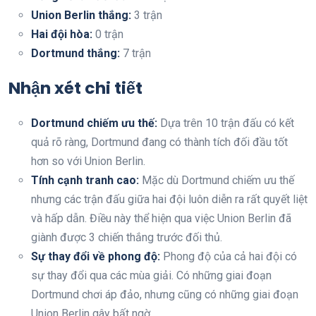
Union Berlin thắng:
3 trận
Hai đội hòa:
0 trận
Dortmund thắng:
7 trận
Nhận xét chi tiết
Dortmund chiếm ưu thế:
Dựa trên 10 trận đấu có kết
quả rõ ràng, Dortmund đang có thành tích đối đầu tốt
hơn so với Union Berlin.
Tính cạnh tranh cao:
Mặc dù Dortmund chiếm ưu thế
nhưng các trận đấu giữa hai đội luôn diễn ra rất quyết liệt
và hấp dẫn. Điều này thể hiện qua việc Union Berlin đã
giành được 3 chiến thắng trước đối thủ.
Sự thay đổi về phong độ:
Phong độ của cả hai đội có
sự thay đổi qua các mùa giải. Có những giai đoạn
Dortmund chơi áp đảo, nhưng cũng có những giai đoạn
Union Berlin gây bất ngờ.