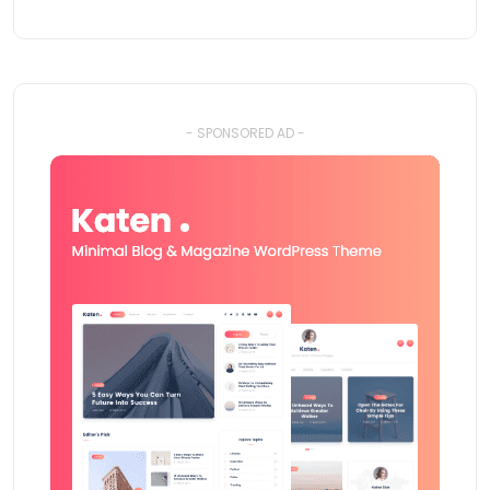
- SPONSORED AD -