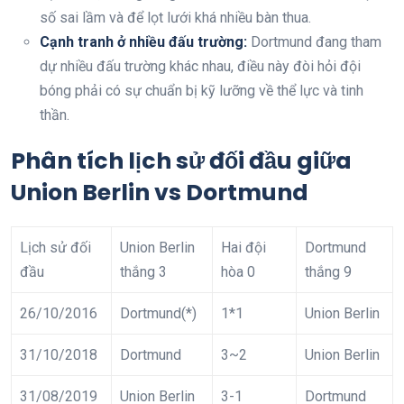
số sai lầm và để lọt lưới khá nhiều bàn thua.
Cạnh tranh ở nhiều đấu trường:
Dortmund đang tham
dự nhiều đấu trường khác nhau, điều này đòi hỏi đội
bóng phải có sự chuẩn bị kỹ lưỡng về thể lực và tinh
thần.
Phân tích lịch sử đối đầu giữa
Union Berlin vs Dortmund
Lịch sử đối
Union Berlin
Hai đội
Dortmund
đầu
thắng 3
hòa 0
thắng 9
26/10/2016
Dortmund(*)
1*1
Union Berlin
31/10/2018
Dortmund
3~2
Union Berlin
31/08/2019
Union Berlin
3-1
Dortmund