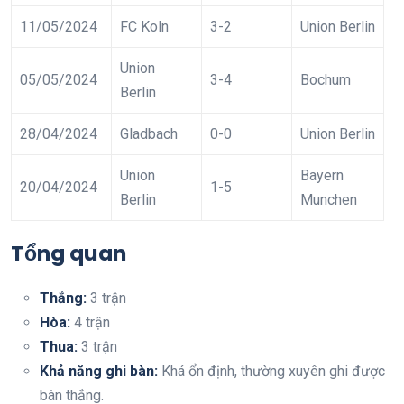
11/05/2024
FC Koln
3-2
Union Berlin
Union
05/05/2024
3-4
Bochum
Berlin
28/04/2024
Gladbach
0-0
Union Berlin
Union
Bayern
20/04/2024
1-5
Berlin
Munchen
Tổng quan
Thắng:
3 trận
Hòa:
4 trận
Thua:
3 trận
Khả năng ghi bàn:
Khá ổn định, thường xuyên ghi được
bàn thắng.