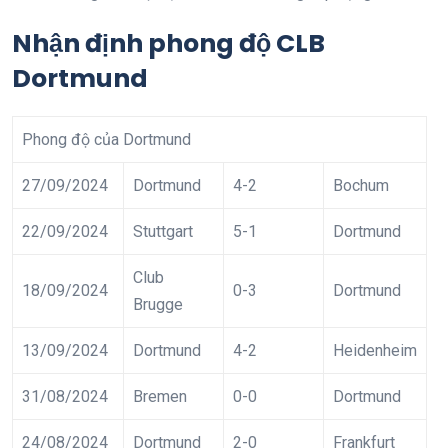
Nhận định phong độ CLB
Dortmund
Phong độ của Dortmund
27/09/2024
Dortmund
4-2
Bochum
22/09/2024
Stuttgart
5-1
Dortmund
Club
18/09/2024
0-3
Dortmund
Brugge
13/09/2024
Dortmund
4-2
Heidenheim
31/08/2024
Bremen
0-0
Dortmund
24/08/2024
Dortmund
2-0
Frankfurt