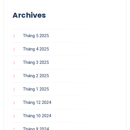
Archives
Tháng 5 2025
Tháng 4 2025
Tháng 3 2025
Tháng 2 2025
Tháng 1 2025
Tháng 12 2024
Tháng 10 2024
Tháng 9 2024