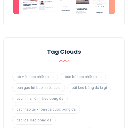
Tag Clouds
bò viên bao nhiêu calo
bún bò bao nhiêu calo
bún gạo lứt bao nhiêu calo
bắt kèo bóng đá là gì
cách nhận định kèo bóng đá
cách tạo tài khoản cá cược bóng đá
các loại kèo bóng đá