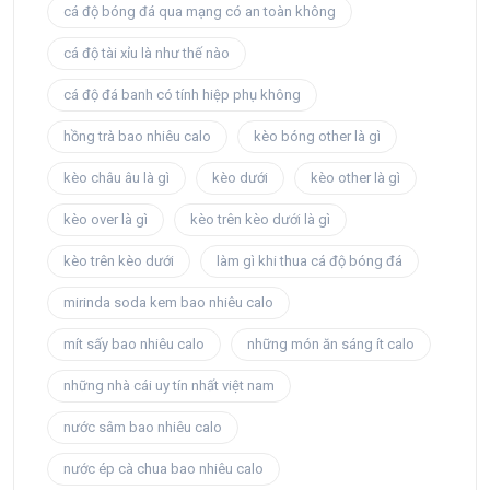
cá độ bóng đá qua mạng có an toàn không
cá độ tài xỉu là như thế nào
cá độ đá banh có tính hiệp phụ không​
hồng trà bao nhiêu calo
kèo bóng other là gì
kèo châu âu là gì
kèo dưới​
kèo other là gì
kèo over là gì
kèo trên kèo dưới là gì
kèo trên kèo dưới​
làm gì khi thua cá độ bóng đá
mirinda soda kem bao nhiêu calo
mít sấy bao nhiêu calo
những món ăn sáng ít calo
những nhà cái uy tín nhất việt nam
nước sâm bao nhiêu calo
nước ép cà chua bao nhiêu calo