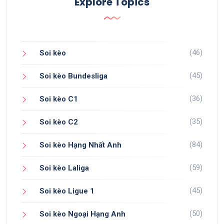
Explore Topics
(46)
Soi kèo
(45)
Soi kèo Bundesliga
(36)
Soi kèo C1
(35)
Soi kèo C2
(84)
Soi kèo Hạng Nhất Anh
(59)
Soi kèo Laliga
(45)
Soi kèo Ligue 1
(50)
Soi kèo Ngoại Hạng Anh