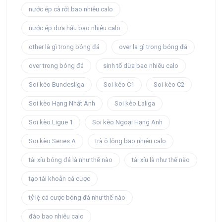
nước ép cà rốt bao nhiêu calo
nước ép dưa hấu bao nhiêu calo
other là gì trong bóng đá
over la gì trong bóng đá
over trong bóng đá
sinh tố dừa bao nhiêu calo
Soi kèo Bundesliga
Soi kèo C1
Soi kèo C2
Soi kèo Hạng Nhất Anh
Soi kèo Laliga
Soi kèo Ligue 1
Soi kèo Ngoại Hạng Anh
Soi kèo Series A
trà ô lông bao nhiêu calo
tài xỉu bóng đá là như thế nào
tài xỉu là như thế nào
tạo tài khoản cá cược
tỷ lệ cá cược bóng đá như thế nào​
đào bao nhiêu calo