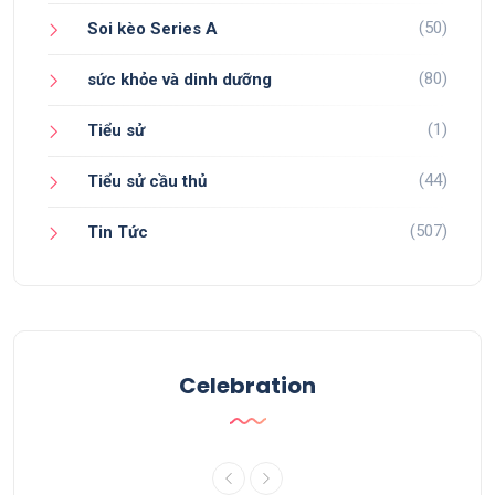
(50)
Soi kèo Series A
(80)
sức khỏe và dinh dưỡng
(1)
Tiểu sử
(44)
Tiểu sử cầu thủ
(507)
Tin Tức
Celebration