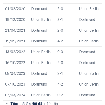
01/02/2020
Dortmund
5-0
Union Berlin
18/12/2020
Union Berlin
2-1
Dortmund
21/04/2021
Dortmund
2-0
Union Berlin
19/09/2021
Dortmund
4-2
Union Berlin
13/02/2022
Union Berlin
0-3
Dortmund
16/10/2022
Union Berlin
2-0
Dortmund
08/04/2023
Dortmund
2-1
Union Berlin
07/10/2023
Dortmund
4-2
Union Berlin
02/03/2024
Union Berlin
0-2
Dortmund
Tổng số lần đối đầu:
10 trận