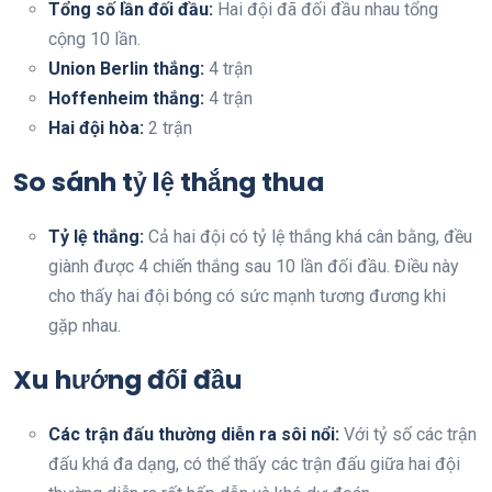
Tổng số lần đối đầu:
Hai đội đã đối đầu nhau tổng
cộng 10 lần.
Union Berlin thắng:
4 trận
Hoffenheim thắng:
4 trận
Hai đội hòa:
2 trận
So sánh tỷ lệ thắng thua
Tỷ lệ thắng:
Cả hai đội có tỷ lệ thắng khá cân bằng, đều
giành được 4 chiến thắng sau 10 lần đối đầu. Điều này
cho thấy hai đội bóng có sức mạnh tương đương khi
gặp nhau.
Xu hướng đối đầu
Các trận đấu thường diễn ra sôi nổi:
Với tỷ số các trận
đấu khá đa dạng, có thể thấy các trận đấu giữa hai đội