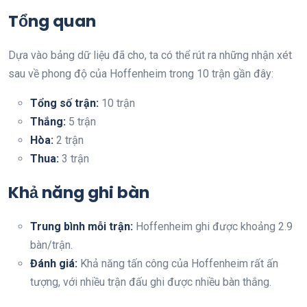
Tổng quan
Dựa vào bảng dữ liệu đã cho, ta có thể rút ra những nhận xét
sau về phong độ của Hoffenheim trong 10 trận gần đây:
Tổng số trận:
10 trận
Thắng:
5 trận
Hòa:
2 trận
Thua:
3 trận
Khả năng ghi bàn
Trung bình mỗi trận:
Hoffenheim ghi được khoảng 2.9
bàn/trận.
Đánh giá:
Khả năng tấn công của Hoffenheim rất ấn
tượng, với nhiều trận đấu ghi được nhiều bàn thắng.