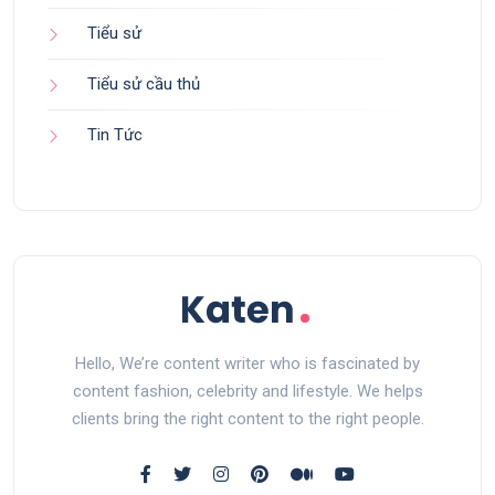
Tiểu sử
Tiểu sử cầu thủ
Tin Tức
Hello, We’re content writer who is fascinated by
content fashion, celebrity and lifestyle. We helps
clients bring the right content to the right people.