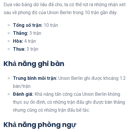
Dựa vào bảng dữ liệu đã cho, ta có thể rút ra những nhận xét
sau về phong độ của Union Berlin trong 10 trận gần đây:
Tổng số trận:
10 trận
Thắng:
3 trận
Hòa:
4 trận
Thua:
3 trận
Khả năng ghi bàn
Trung bình mỗi trận:
Union Berlin ghi được khoảng 1.2
bàn/trận.
Đánh giá:
Khả năng tấn công của Union Berlin không
thực sự ổn định, có những trận đấu ghi được bàn thắng
nhưng cũng có những trận đấu bế tắc.
Khả năng phòng ngự