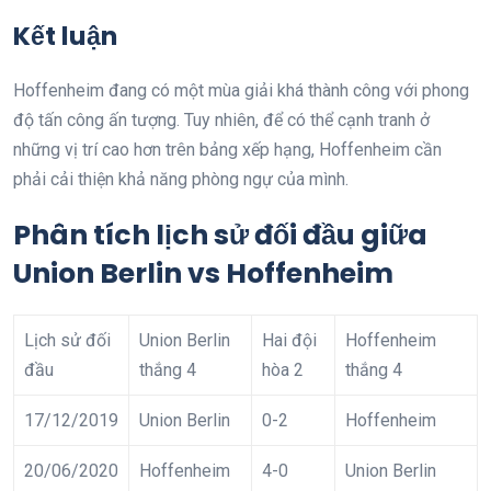
Kết luận
Hoffenheim đang có một mùa giải khá thành công với phong
độ tấn công ấn tượng. Tuy nhiên, để có thể cạnh tranh ở
những vị trí cao hơn trên bảng xếp hạng, Hoffenheim cần
phải cải thiện khả năng phòng ngự của mình.
Phân tích lịch sử đối đầu giữa
Union Berlin vs Hoffenheim
Lịch sử đối
Union Berlin
Hai đội
Hoffenheim
đầu
thắng 4
hòa 2
thắng 4
17/12/2019
Union Berlin
0-2
Hoffenheim
20/06/2020
Hoffenheim
4-0
Union Berlin