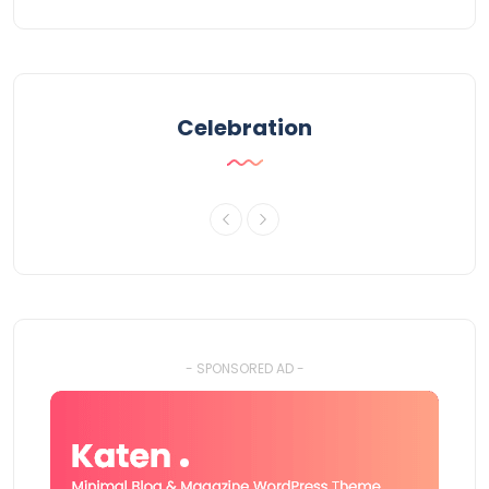
Celebration
- SPONSORED AD -