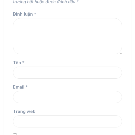
trường bắt buộc được đánh dấu
*
Bình luận
*
Tên
*
Email
*
Trang web