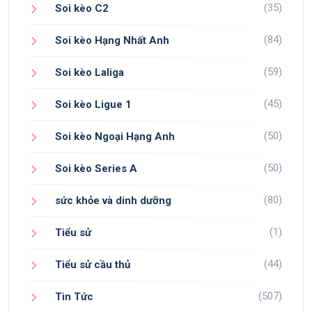
(35)
Soi kèo C2
(84)
Soi kèo Hạng Nhất Anh
(59)
Soi kèo Laliga
(45)
Soi kèo Ligue 1
(50)
Soi kèo Ngoại Hạng Anh
(50)
Soi kèo Series A
(80)
sức khỏe và dinh dưỡng
(1)
Tiểu sử
(44)
Tiểu sử cầu thủ
(507)
Tin Tức