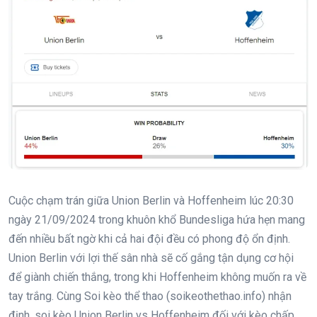
Cuộc chạm trán giữa Union Berlin và Hoffenheim lúc 20:30
ngày 21/09/2024 trong khuôn khổ Bundesliga hứa hẹn mang
đến nhiều bất ngờ khi cả hai đội đều có phong độ ổn định.
Union Berlin với lợi thế sân nhà sẽ cố gắng tận dụng cơ hội
để giành chiến thắng, trong khi Hoffenheim không muốn ra về
tay trắng. Cùng Soi kèo thể thao (soikeothethao.info) nhận
định, soi kèo Union Berlin vs Hoffenheim đối với kèo chấp