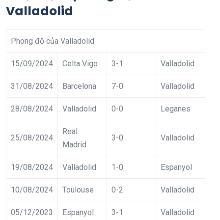
Valladolid
Phong độ của Valladolid
15/09/2024
Celta Vigo
3-1
Valladolid
31/08/2024
Barcelona
7-0
Valladolid
28/08/2024
Valladolid
0-0
Leganes
Real
25/08/2024
3-0
Valladolid
Madrid
19/08/2024
Valladolid
1-0
Espanyol
10/08/2024
Toulouse
0-2
Valladolid
05/12/2023
Espanyol
3-1
Valladolid