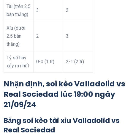
Tài (trên 2.5
3
2
bàn thắng)
Xỉu (dưới
2.5 bàn
2
3
thắng)
Tỷ số hay
0-0 (1 tr)
2-1 (2 tr)
xảy ra nhất
Nhận định, soi kèo Valladolid vs
Real Sociedad lúc 19:00 ngày
21/09/24
Bảng soi kèo tài xỉu Valladolid vs
Real Sociedad