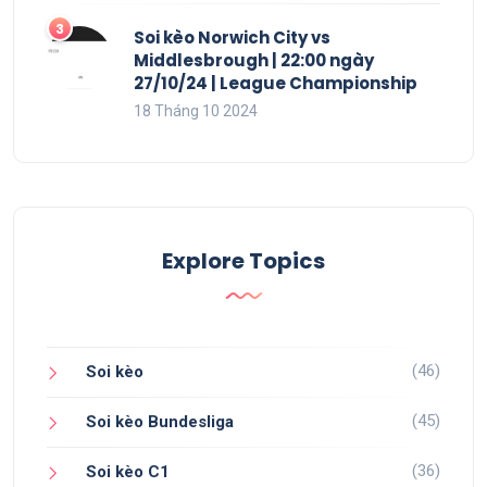
Soi kèo Norwich City vs
Middlesbrough | 22:00 ngày
27/10/24 | League Championship
18 Tháng 10 2024
Explore Topics
(46)
Soi kèo
(45)
Soi kèo Bundesliga
(36)
Soi kèo C1