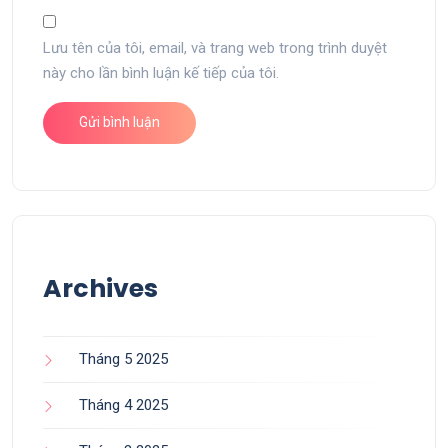
Lưu tên của tôi, email, và trang web trong trình duyệt
này cho lần bình luận kế tiếp của tôi.
Archives
Tháng 5 2025
Tháng 4 2025