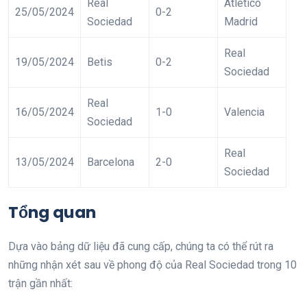
Real
Atletico
25/05/2024
0-2
Sociedad
Madrid
Real
19/05/2024
Betis
0-2
Sociedad
Real
16/05/2024
1-0
Valencia
Sociedad
Real
13/05/2024
Barcelona
2-0
Sociedad
Tổng quan
Dựa vào bảng dữ liệu đã cung cấp, chúng ta có thể rút ra
những nhận xét sau về phong độ của Real Sociedad trong 10
trận gần nhất: