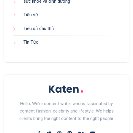
sức khỏe và dinh dưỡng
Tiểu sử
Tiểu sử cầu thủ
Tin Tức
Hello, We’re content writer who is fascinated by
content fashion, celebrity and lifestyle. We helps
clients bring the right content to the right people.