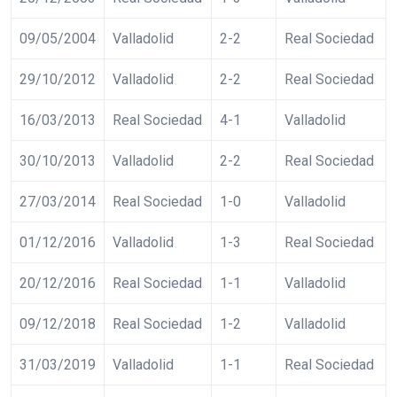
09/05/2004
Valladolid
2-2
Real Sociedad
29/10/2012
Valladolid
2-2
Real Sociedad
16/03/2013
Real Sociedad
4-1
Valladolid
30/10/2013
Valladolid
2-2
Real Sociedad
27/03/2014
Real Sociedad
1-0
Valladolid
01/12/2016
Valladolid
1-3
Real Sociedad
20/12/2016
Real Sociedad
1-1
Valladolid
09/12/2018
Real Sociedad
1-2
Valladolid
31/03/2019
Valladolid
1-1
Real Sociedad