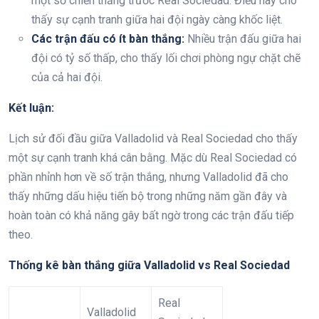
một số chiến thắng trước Real Sociedad. Điều này cho
thấy sự cạnh tranh giữa hai đội ngày càng khốc liệt.
Các trận đấu có ít bàn thắng:
Nhiều trận đấu giữa hai
đội có tỷ số thấp, cho thấy lối chơi phòng ngự chặt chẽ
của cả hai đội.
Kết luận:
Lịch sử đối đầu giữa Valladolid và Real Sociedad cho thấy
một sự cạnh tranh khá cân bằng. Mặc dù Real Sociedad có
phần nhỉnh hơn về số trận thắng, nhưng Valladolid đã cho
thấy những dấu hiệu tiến bộ trong những năm gần đây và
hoàn toàn có khả năng gây bất ngờ trong các trận đấu tiếp
theo.
Thống kê bàn thắng giữa Valladolid vs Real Sociedad
Real
Valladolid