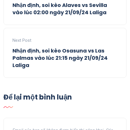
Nhận định, soi kèo Alaves vs Sevilla
vào lúc 02:00 ngày 21/09/24 Laliga
Next Post
Nhận định, soi kèo Osasuna vs Las
Palmas vào lúc 21:15 ngày 21/09/24
Laliga
Để lại một bình luận