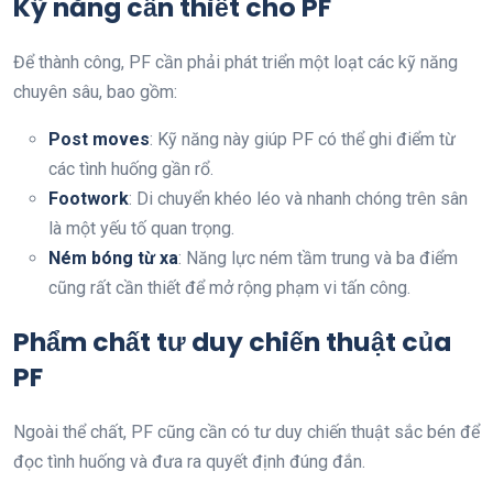
Kỹ năng cần thiết cho PF
Để thành công, PF cần phải phát triển một loạt các kỹ năng
chuyên sâu, bao gồm:
Post moves
: Kỹ năng này giúp PF có thể ghi điểm từ
các tình huống gần rổ.
Footwork
: Di chuyển khéo léo và nhanh chóng trên sân
là một yếu tố quan trọng.
Ném bóng từ xa
: Năng lực ném tầm trung và ba điểm
cũng rất cần thiết để mở rộng phạm vi tấn công.
Phẩm chất tư duy chiến thuật của
PF
Ngoài thể chất, PF cũng cần có tư duy chiến thuật sắc bén để
đọc tình huống và đưa ra quyết định đúng đắn.