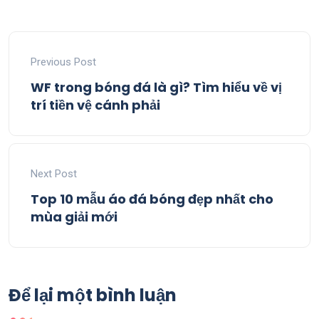
Previous Post
WF trong bóng đá là gì? Tìm hiểu về vị
trí tiền vệ cánh phải
Next Post
Top 10 mẫu áo đá bóng đẹp nhất cho
mùa giải mới
Để lại một bình luận