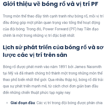
Giới thiệu về bóng rổ và vị trí PF
Trong môn thể thao đầy tính cạnh tranh như bóng rổ, mỗi vị trí
đều đóng góp một phần quan trọng vào tổng thể hoạt động
của đội bóng. Trong đó, Power Forward (PF) hay Tiền đạo
chính là một trong những vị trí đặc biệt nhất.
Lịch sử phát triển của bóng rổ và sơ
lược các vị trí trên sân
Bóng rổ được phát minh vào năm 1891 bởi James Naismith
tại Mỹ và đã nhanh chóng trở thành một trong những môn thể
thao phổ biến nhất thế giới. Qua nhiều thập kỷ, bóng rổ đã trải
qua sự phát triển mạnh mẽ, từ cách chơi đơn giản ban đầu
đến những chiến thuật phức tạp ngày nay.
Giai đoạn đầu
: Các vị trí trong đội bóng được phân chia