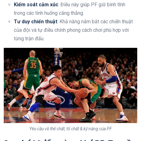
Kiểm soát cảm xúc
: Điều này giúp PF giữ bình tĩnh
trong các tình huống căng thẳng.
Tư duy chiến thuật
: Khả năng nắm bắt các chiến thuật
của đội và tự điều chỉnh phong cách chơi phù hợp với
từng trận đấu.
Yêu cầu về thể chất, tố chất & kỹ năng của PF