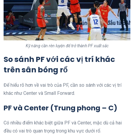
Kỹ năng cần rèn luyện để trở thành PF xuất sắc
So sánh PF với các vị trí khác
trên sân bóng rổ
Để hiểu rõ hơn về vai trò của PF, cần so sánh với các vị trí
khác như Center và Small Forward.
PF và Center (Trung phong – C)
Có nhiều điểm khác biệt giữa PF và Center, mặc dù cả hai
đều có vai trò quan trọng trong khu vực dưới rổ.