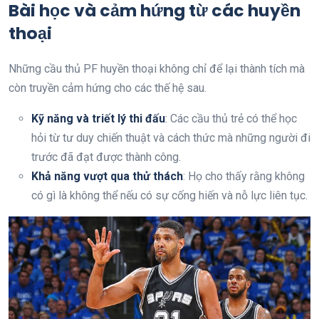
Bài học và cảm hứng từ các huyền
thoại
Những cầu thủ PF huyền thoại không chỉ để lại thành tích mà
còn truyền cảm hứng cho các thế hệ sau.
Kỹ năng và triết lý thi đấu
: Các cầu thủ trẻ có thể học
hỏi từ tư duy chiến thuật và cách thức mà những người đi
trước đã đạt được thành công.
Khả năng vượt qua thử thách
: Họ cho thấy rằng không
có gì là không thể nếu có sự cống hiến và nỗ lực liên tục.