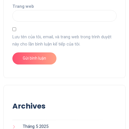
Trang web
Lưu tên của tôi, email, và trang web trong trình duyệt
này cho lần bình luận kế tiếp của tôi.
Archives
Tháng 5 2025