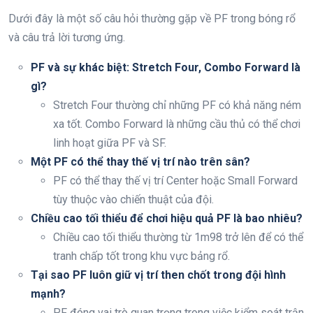
Dưới đây là một số câu hỏi thường gặp về PF trong bóng rổ
và câu trả lời tương ứng.
PF và sự khác biệt: Stretch Four, Combo Forward là
gì?
Stretch Four thường chỉ những PF có khả năng ném
xa tốt. Combo Forward là những cầu thủ có thể chơi
linh hoạt giữa PF và SF.
Một PF có thể thay thế vị trí nào trên sân?
PF có thể thay thế vị trí Center hoặc Small Forward
tùy thuộc vào chiến thuật của đội.
Chiều cao tối thiểu để chơi hiệu quả PF là bao nhiêu?
Chiều cao tối thiểu thường từ 1m98 trở lên để có thể
tranh chấp tốt trong khu vực bảng rổ.
Tại sao PF luôn giữ vị trí then chốt trong đội hình
mạnh?
PF đóng vai trò quan trọng trong việc kiểm soát trận