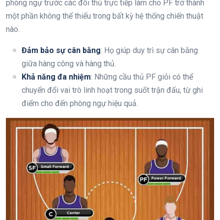
phòng ngự trước các đối thủ trực tiếp làm cho PF trở thành
một phần không thể thiếu trong bất kỳ hệ thống chiến thuật
nào.
Đảm bảo sự cân bằng
: Họ giúp duy trì sự cân bằng
giữa hàng công và hàng thủ.
Khả năng đa nhiệm
: Những cầu thủ PF giỏi có thể
chuyển đổi vai trò linh hoạt trong suốt trận đấu, từ ghi
điểm cho đến phòng ngự hiệu quả.