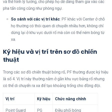
và thể hình lý tưởng, cho phép họ dễ dàng tham gia vào các
pha tấn công cũng như phòng ngự.
So sánh với các vị trí khác
: PF khác với Center ở chỗ
họ thường có thói quen di chuyển nhiều hơn, không chỉ
dừng lại ở khu vực dưới rổ mà còn có thể ném bóng từ
xa.
Ký hiệu và vị trí trên sơ đồ chiến
thuật
Trong các sơ đồ chiến thuật bóng rổ, PF thường được ký hiệu
là số 4. Vị trí này thường nằm ở gần khu vực bảng rổ nhưng
có thể di chuyển ra xa để tạo khoảng trống cho đồng đội.
Vị trí
Ký hiệu
Chức năng chính
Point Guard
PG
Điều phối bóng