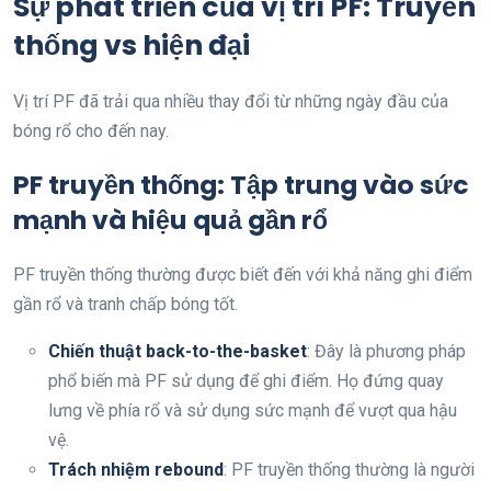
Sự phát triển của vị trí PF: Truyền
thống vs hiện đại
Vị trí PF đã trải qua nhiều thay đổi từ những ngày đầu của
bóng rổ cho đến nay.
PF truyền thống: Tập trung vào sức
mạnh và hiệu quả gần rổ
PF truyền thống thường được biết đến với khả năng ghi điểm
gần rổ và tranh chấp bóng tốt.
Chiến thuật back-to-the-basket
: Đây là phương pháp
phổ biến mà PF sử dụng để ghi điểm. Họ đứng quay
lưng về phía rổ và sử dụng sức mạnh để vượt qua hậu
vệ.
Trách nhiệm rebound
: PF truyền thống thường là người