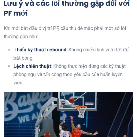
Lưu ý và các lỗi thường gặp đối với
PF mới
Khi mới bắt đầu ở vị trí PF, cầu thủ dễ mắc phải một số lỗi
thường gặp như:
Thiếu kỹ thuật rebound
: Không chiếm lĩnh vị trí tốt để
bắt bóng.
Lệch chiến thuật
: Không thực hiện đúng các kỹ thuật
phòng ngự và tấn công theo yêu cầu của huấn luyện
viên.