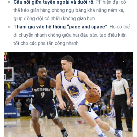
Cầu nối giữa tuyến ngoài và dưới rổ
: PF hiện đại có
thể kéo giãn hàng phòng ngự bằng khả năng ném xa,
giúp đồng đội có nhiều không gian hơn.
Tham gia vào hệ thống “pace and space”
: Họ có thể
di chuyển nhanh chóng giữa hai đầu sân, tạo điều kiện
tốt cho các pha tấn công nhanh.