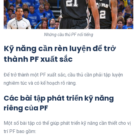
Những cầu thủ PF nổi tiếng
Kỹ năng cần rèn luyện để trở
thành PF xuất sắc
Để trở thành một PF xuất sắc, cầu thủ cần phải tập luyện
nghiêm túc và có kế hoạch rõ ràng.
Các bài tập phát triển kỹ năng
riêng của PF
Một số bài tập có thể giúp phát triển kỹ năng cần thiết cho vị
trí PF bao gồm: