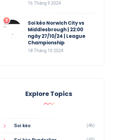
16 Tháng 9 2024
Soi kèo Norwich City vs
Middlesbrough | 22:00
ngày 27/10/24 | League
Championship
18 Tháng 10 2024
Explore Topics
(46)
Soi kèo
(45)