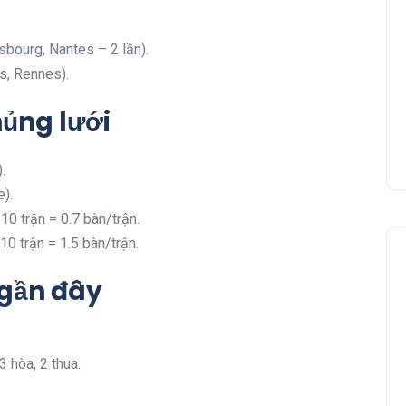
asbourg, Nantes – 2 lần).
ns, Rennes).
hủng lưới
.
e).
 10 trận = 0.7 bàn/trận.
 10 trận = 1.5 bàn/trận.
 gần đây
 3 hòa, 2 thua.