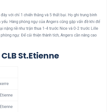
ây với chỉ 1 chiến thắng và 5 thất bại. Họ ghi trung bình
há yếu. Hàng phòng ngự của Angers cũng gặp vấn đề khi để
bại nặng nề như trận thua 1-4 trước Nice và 0-2 trước Lille
phòng ngự. Để cải thiện thành tích, Angers cần nâng cao
CLB St.Etienne
xerre
.Etienne
.Etienne