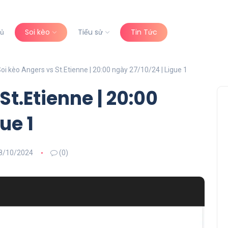
ủ
Soi kèo
Tiểu sử
Tin Tức
oi kèo Angers vs St.Etienne | 20:00 ngày 27/10/24 | Ligue 1
St.Etienne | 20:00
ue 1
8/10/2024
(0)