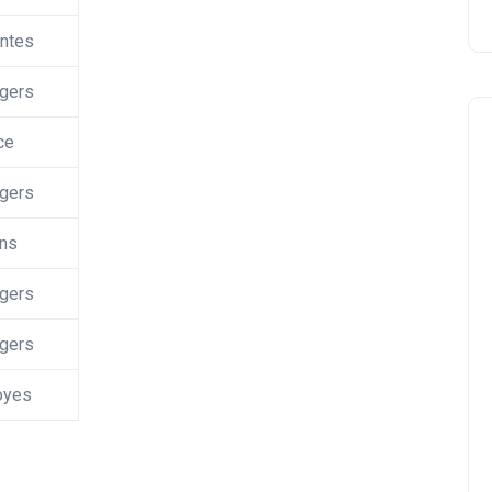
ntes
gers
ce
gers
ns
gers
gers
oyes