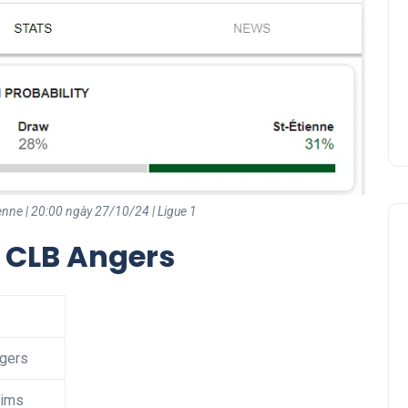
enne | 20:00 ngày 27/10/24 | Ligue 1
 CLB Angers
gers
ims