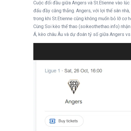
Cuộc đối đầu giữa Angers và St.Etienne vào lúc
đấu đầy căng thẳng. Angers, với lợi thế sân nhà, 
trong khi St.Etienne cũng không muốn bỏ lỡ cơ h
Cùng Soi kèo thể thao (soikeothethao.info) nhận
Á, kèo châu Âu và dự đoán tỷ số giữa Angers vs S