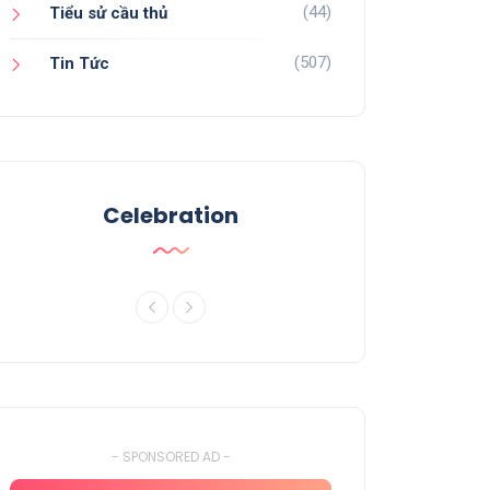
(44)
Tiểu sử cầu thủ
(507)
Tin Tức
Celebration
- SPONSORED AD -