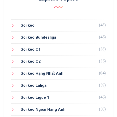
(46)
Soi kèo
(45)
Soi kèo Bundesliga
(36)
Soi kèo C1
(35)
Soi kèo C2
(84)
Soi kèo Hạng Nhất Anh
(59)
Soi kèo Laliga
(45)
Soi kèo Ligue 1
(50)
Soi kèo Ngoại Hạng Anh