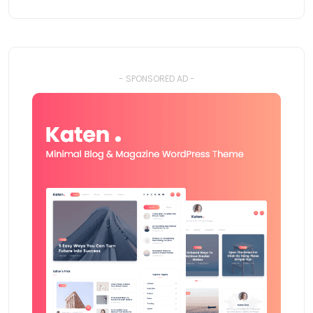
- SPONSORED AD -