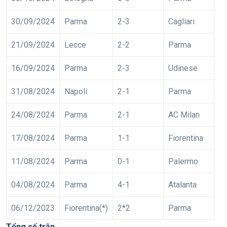
30/09/2024
Parma
2-3
Cagliari
21/09/2024
Lecce
2-2
Parma
16/09/2024
Parma
2-3
Udinese
31/08/2024
Napoli
2-1
Parma
24/08/2024
Parma
2-1
AC Milan
17/08/2024
Parma
1-1
Fiorentina
11/08/2024
Parma
0-1
Palermo
04/08/2024
Parma
4-1
Atalanta
06/12/2023
Fiorentina(*)
2*2
Parma
Tổng số trận