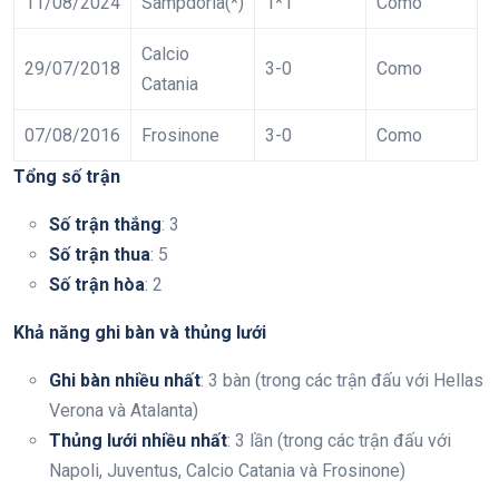
11/08/2024
Sampdoria(*)
1*1
Como
Calcio
29/07/2018
3-0
Como
Catania
07/08/2016
Frosinone
3-0
Como
Tổng số trận
Số trận thắng
: 3
Số trận thua
: 5
Số trận hòa
: 2
Khả năng ghi bàn và thủng lưới
Ghi bàn nhiều nhất
: 3 bàn (trong các trận đấu với Hellas
Verona và Atalanta)
Thủng lưới nhiều nhất
: 3 lần (trong các trận đấu với
Napoli, Juventus, Calcio Catania và Frosinone)