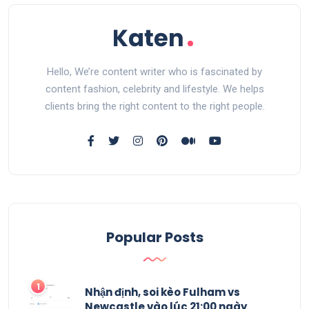
Hello, We’re content writer who is fascinated by
content fashion, celebrity and lifestyle. We helps
clients bring the right content to the right people.
Popular Posts
Nhận định, soi kèo Fulham vs
Newcastle vào lúc 21:00 ngày