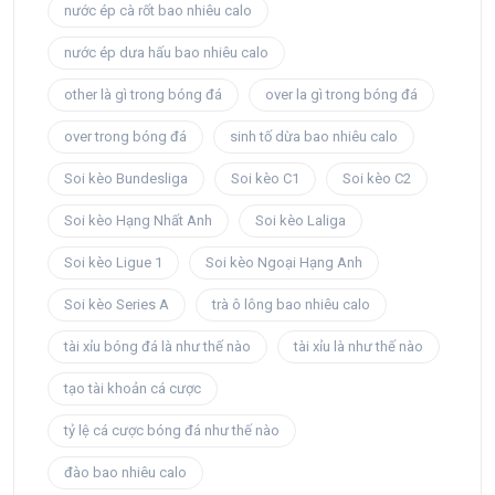
nước ép cà rốt bao nhiêu calo
nước ép dưa hấu bao nhiêu calo
other là gì trong bóng đá
over la gì trong bóng đá
over trong bóng đá
sinh tố dừa bao nhiêu calo
Soi kèo Bundesliga
Soi kèo C1
Soi kèo C2
Soi kèo Hạng Nhất Anh
Soi kèo Laliga
Soi kèo Ligue 1
Soi kèo Ngoại Hạng Anh
Soi kèo Series A
trà ô lông bao nhiêu calo
tài xỉu bóng đá là như thế nào
tài xỉu là như thế nào
tạo tài khoản cá cược
tỷ lệ cá cược bóng đá như thế nào​
đào bao nhiêu calo