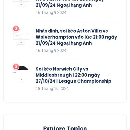
21/09/24 Ngoại hạng Anh
16 Tháng 9 2024
Nhận định, soi kèo Aston Villa vs
Wolverhampton vào lúc 21:00 ngày
21/09/24 Ngoại hạng Anh
16 Tháng 9 2024
Soi kèo Norwich City vs
Middlesbrough | 22:00 ngày
27/10/24 | League Championship
18 Tháng 10 2024
Explore Topics