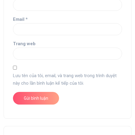
Email
*
Trang web
Lưu tên của tôi, email, và trang web trong trình duyệt
này cho lần bình luận kế tiếp của tôi.