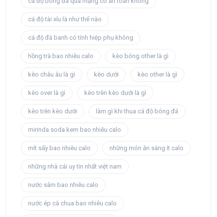
cá độ bóng đá qua mạng có an toàn không
cá độ tài xỉu là như thế nào
cá độ đá banh có tính hiệp phụ không​
hồng trà bao nhiêu calo
kèo bóng other là gì
kèo châu âu là gì
kèo dưới​
kèo other là gì
kèo over là gì
kèo trên kèo dưới là gì
kèo trên kèo dưới​
làm gì khi thua cá độ bóng đá
mirinda soda kem bao nhiêu calo
mít sấy bao nhiêu calo
những món ăn sáng ít calo
những nhà cái uy tín nhất việt nam
nước sâm bao nhiêu calo
nước ép cà chua bao nhiêu calo