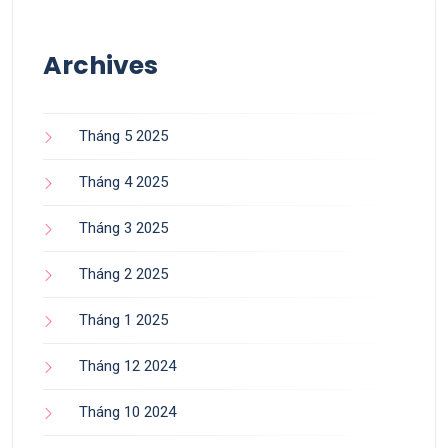
Archives
Tháng 5 2025
Tháng 4 2025
Tháng 3 2025
Tháng 2 2025
Tháng 1 2025
Tháng 12 2024
Tháng 10 2024