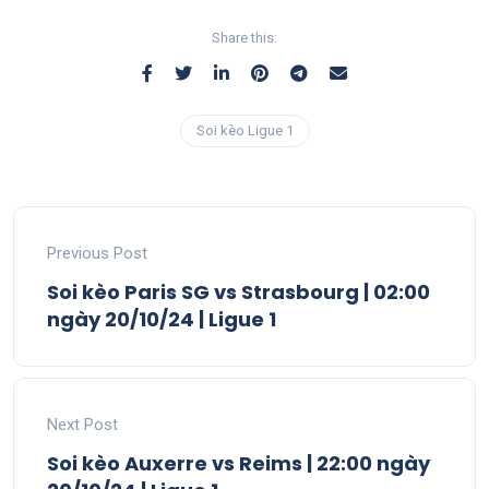
Share this:
Soi kèo Ligue 1
Previous Post
Soi kèo Paris SG vs Strasbourg | 02:00
ngày 20/10/24 | Ligue 1
Next Post
Soi kèo Auxerre vs Reims | 22:00 ngày