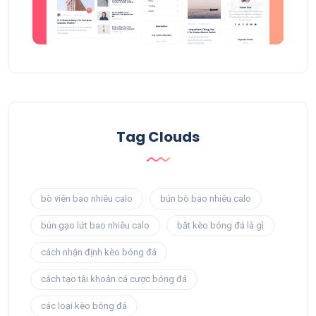
Tag Clouds
bò viên bao nhiêu calo
bún bò bao nhiêu calo
bún gạo lứt bao nhiêu calo
bắt kèo bóng đá là gì
cách nhận định kèo bóng đá
cách tạo tài khoản cá cược bóng đá
các loại kèo bóng đá