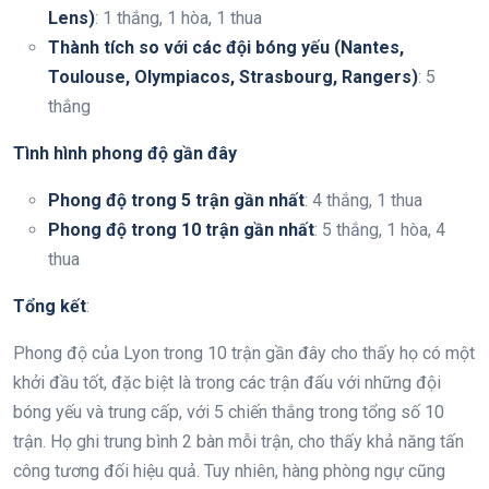
Lens)
: 1 thắng, 1 hòa, 1 thua
Thành tích so với các đội bóng yếu (Nantes,
Toulouse, Olympiacos, Strasbourg, Rangers)
: 5
thắng
Tình hình phong độ gần đây
Phong độ trong 5 trận gần nhất
: 4 thắng, 1 thua
Phong độ trong 10 trận gần nhất
: 5 thắng, 1 hòa, 4
thua
Tổng kết
:
Phong độ của Lyon trong 10 trận gần đây cho thấy họ có một
khởi đầu tốt, đặc biệt là trong các trận đấu với những đội
bóng yếu và trung cấp, với 5 chiến thắng trong tổng số 10
trận. Họ ghi trung bình 2 bàn mỗi trận, cho thấy khả năng tấn
công tương đối hiệu quả. Tuy nhiên, hàng phòng ngự cũng