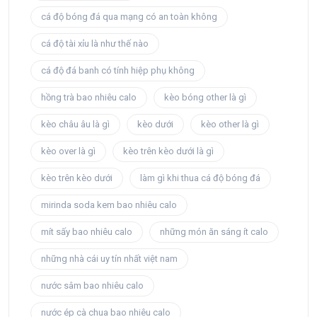
cá độ bóng đá qua mạng có an toàn không
cá độ tài xỉu là như thế nào
cá độ đá banh có tính hiệp phụ không​
hồng trà bao nhiêu calo
kèo bóng other là gì
kèo châu âu là gì
kèo dưới​
kèo other là gì
kèo over là gì
kèo trên kèo dưới là gì
kèo trên kèo dưới​
làm gì khi thua cá độ bóng đá
mirinda soda kem bao nhiêu calo
mít sấy bao nhiêu calo
những món ăn sáng ít calo
những nhà cái uy tín nhất việt nam
nước sâm bao nhiêu calo
nước ép cà chua bao nhiêu calo