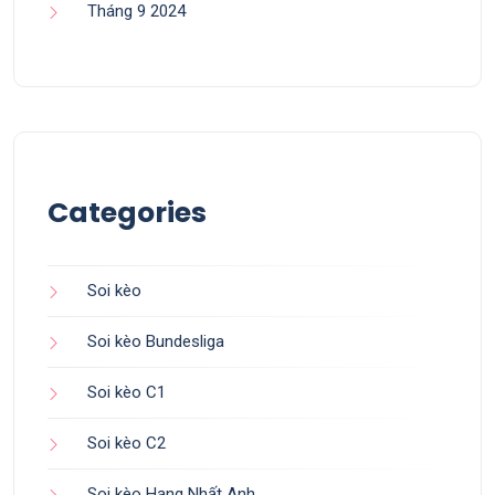
Tháng 9 2024
Categories
Soi kèo
Soi kèo Bundesliga
Soi kèo C1
Soi kèo C2
Soi kèo Hạng Nhất Anh