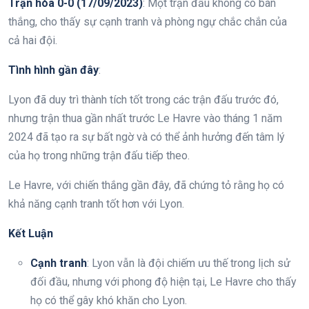
Trận hòa 0-0 (17/09/2023)
: Một trận đấu không có bàn
thắng, cho thấy sự cạnh tranh và phòng ngự chắc chắn của
cả hai đội.
Tình hình gần đây
:
Lyon đã duy trì thành tích tốt trong các trận đấu trước đó,
nhưng trận thua gần nhất trước Le Havre vào tháng 1 năm
2024 đã tạo ra sự bất ngờ và có thể ảnh hưởng đến tâm lý
của họ trong những trận đấu tiếp theo.
Le Havre, với chiến thắng gần đây, đã chứng tỏ rằng họ có
khả năng cạnh tranh tốt hơn với Lyon.
Kết Luận
Cạnh tranh
: Lyon vẫn là đội chiếm ưu thế trong lịch sử
đối đầu, nhưng với phong độ hiện tại, Le Havre cho thấy
họ có thể gây khó khăn cho Lyon.