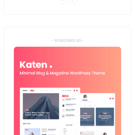
- SPONSORED AD -