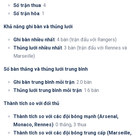
Số trận thua
: 4
Số trận hòa
: 1
Khả năng ghi bàn và thủng lưới
Ghi bàn nhiều nhất
: 4 bàn (trận đấu với Rangers)
Thủng lưới nhiều nhất
: 3 bàn (trận đấu với Rennes và
Marseille)
Số bàn thắng và thủng lưới trung bình
Ghi bàn trung bình mỗi trận
: 2.0 bàn
Thủng lưới trung bình mỗi trận
: 1.6 bàn
Thành tích so với đối thủ
Thành tích so với các đội bóng mạnh (Arsenal,
Monaco, Rennes)
: 0 thắng, 3 thua
Thành tích so với các đội bóng trung cấp (Marseille,