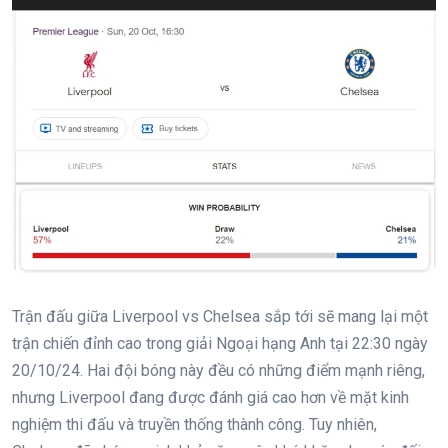
Trận đấu giữa Liverpool vs Chelsea sắp tới sẽ mang lại một
trận chiến đỉnh cao trong giải Ngoại hạng Anh tại 22:30 ngày
20/10/24. Hai đội bóng này đều có những điểm mạnh riêng,
nhưng Liverpool đang được đánh giá cao hơn về mặt kinh
nghiệm thi đấu và truyền thống thành công. Tuy nhiên,