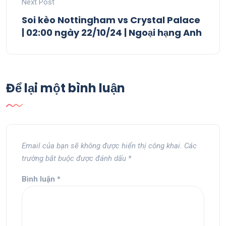
Next Post
Soi kèo Nottingham vs Crystal Palace
| 02:00 ngày 22/10/24 | Ngoại hạng Anh
Để lại một bình luận
Email của bạn sẽ không được hiển thị công khai.
Các
trường bắt buộc được đánh dấu
*
Bình luận
*