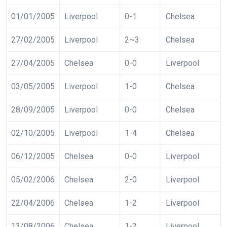
01/01/2005
Liverpool
0-1
Chelsea
27/02/2005
Liverpool
2~3
Chelsea
27/04/2005
Chelsea
0-0
Liverpool
03/05/2005
Liverpool
1-0
Chelsea
28/09/2005
Liverpool
0-0
Chelsea
02/10/2005
Liverpool
1-4
Chelsea
06/12/2005
Chelsea
0-0
Liverpool
05/02/2006
Chelsea
2-0
Liverpool
22/04/2006
Chelsea
1-2
Liverpool
13/08/2006
Chelsea
1-2
Liverpool