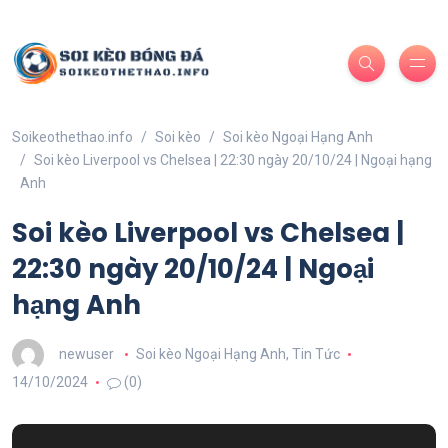
Soikeothethao.info
Soi kèo
Soi kèo Ngoại Hạng Anh
Soi kèo Liverpool vs Chelsea | 22:30 ngày 20/10/24 | Ngoại hạng
Anh
Soi kèo Liverpool vs Chelsea |
22:30 ngày 20/10/24 | Ngoại
hạng Anh
newuser
Soi kèo Ngoại Hạng Anh
,
Tin Tức
14/10/2024
(0)