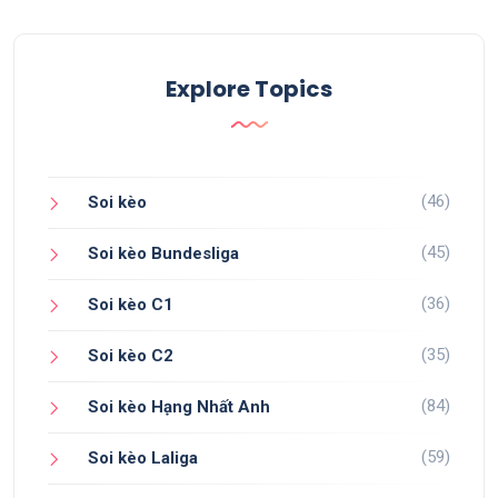
Explore Topics
(46)
Soi kèo
(45)
Soi kèo Bundesliga
(36)
Soi kèo C1
(35)
Soi kèo C2
(84)
Soi kèo Hạng Nhất Anh
(59)
Soi kèo Laliga