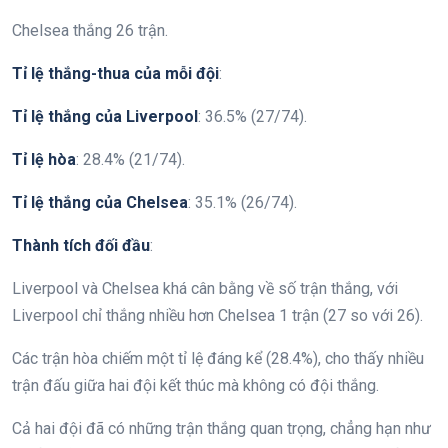
Chelsea thắng 26 trận.
Tỉ lệ thắng-thua của mỗi đội
:
Tỉ lệ thắng của Liverpool
: 36.5% (27/74).
Tỉ lệ hòa
: 28.4% (21/74).
Tỉ lệ thắng của Chelsea
: 35.1% (26/74).
Thành tích đối đầu
:
Liverpool và Chelsea khá cân bằng về số trận thắng, với
Liverpool chỉ thắng nhiều hơn Chelsea 1 trận (27 so với 26).
Các trận hòa chiếm một tỉ lệ đáng kể (28.4%), cho thấy nhiều
trận đấu giữa hai đội kết thúc mà không có đội thắng.
Cả hai đội đã có những trận thắng quan trọng, chẳng hạn như