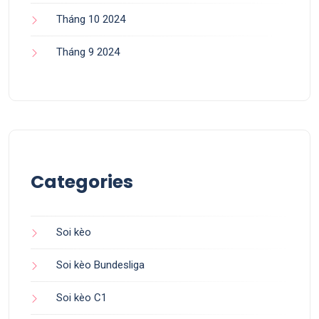
Tháng 10 2024
Tháng 9 2024
Categories
Soi kèo
Soi kèo Bundesliga
Soi kèo C1