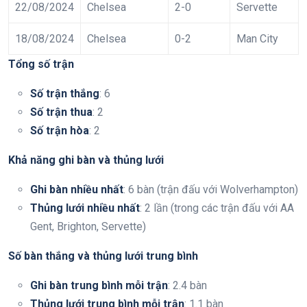
22/08/2024
Chelsea
2-0
Servette
18/08/2024
Chelsea
0-2
Man City
Tổng số trận
Số trận thắng
: 6
Số trận thua
: 2
Số trận hòa
: 2
Khả năng ghi bàn và thủng lưới
Ghi bàn nhiều nhất
: 6 bàn (trận đấu với Wolverhampton)
Thủng lưới nhiều nhất
: 2 lần (trong các trận đấu với AA
Gent, Brighton, Servette)
Số bàn thắng và thủng lưới trung bình
Ghi bàn trung bình mỗi trận
: 2.4 bàn
Thủng lưới trung bình mỗi trận
: 1.1 bàn