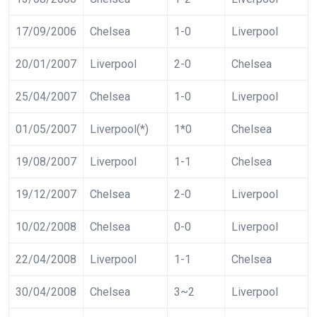
17/09/2006
Chelsea
1-0
Liverpool
20/01/2007
Liverpool
2-0
Chelsea
25/04/2007
Chelsea
1-0
Liverpool
01/05/2007
Liverpool(*)
1*0
Chelsea
19/08/2007
Liverpool
1-1
Chelsea
19/12/2007
Chelsea
2-0
Liverpool
10/02/2008
Chelsea
0-0
Liverpool
22/04/2008
Liverpool
1-1
Chelsea
30/04/2008
Chelsea
3~2
Liverpool