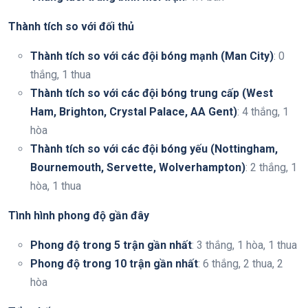
Thành tích so với đối thủ
Thành tích so với các đội bóng mạnh (Man City)
: 0
thắng, 1 thua
Thành tích so với các đội bóng trung cấp (West
Ham, Brighton, Crystal Palace, AA Gent)
: 4 thắng, 1
hòa
Thành tích so với các đội bóng yếu (Nottingham,
Bournemouth, Servette, Wolverhampton)
: 2 thắng, 1
hòa, 1 thua
Tình hình phong độ gần đây
Phong độ trong 5 trận gần nhất
: 3 thắng, 1 hòa, 1 thua
Phong độ trong 10 trận gần nhất
: 6 thắng, 2 thua, 2
hòa