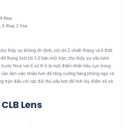
 4 thua
, 6 thua, 2 hòa
ho thấy sự không ổn định, với chỉ 2 chiến thắng và 6 thất
i để thủng lưới tới 3.0 bàn mỗi trận, cho thấy sự yếu kém
 trước Nice với tỉ số 8-0 là một điểm nhấn tiêu cực trong
nne cần làm việc nhiều hơn để tăng cường hàng phòng ngự và
g trận đấu với các đối thủ yếu hơn để tích lũy điểm số và
 CLB Lens