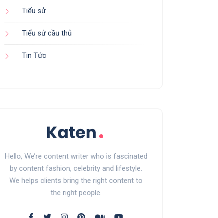
Tiểu sử
Tiểu sử cầu thủ
Tin Tức
Hello, We’re content writer who is fascinated
by content fashion, celebrity and lifestyle.
We helps clients bring the right content to
the right people.