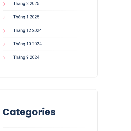
Tháng 2 2025
Tháng 1 2025
Tháng 12 2024
Tháng 10 2024
Tháng 9 2024
Categories