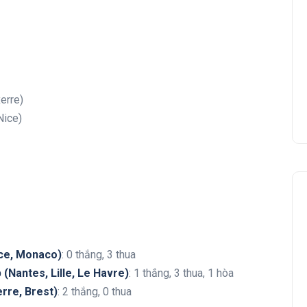
xerre)
Nice)
ice, Monaco)
: 0 thắng, 3 thua
 (Nantes, Lille, Le Havre)
: 1 thắng, 3 thua, 1 hòa
erre, Brest)
: 2 thắng, 0 thua