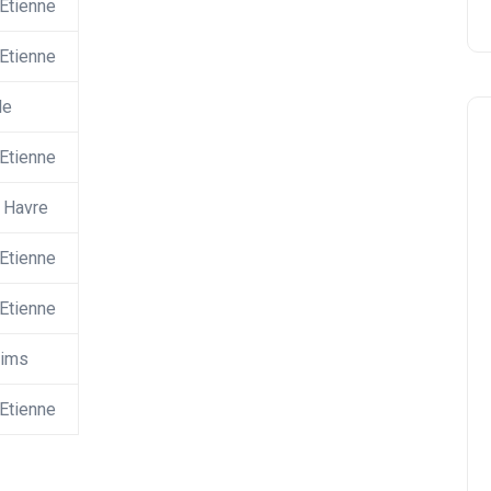
.Etienne
.Etienne
le
.Etienne
 Havre
.Etienne
.Etienne
ims
.Etienne