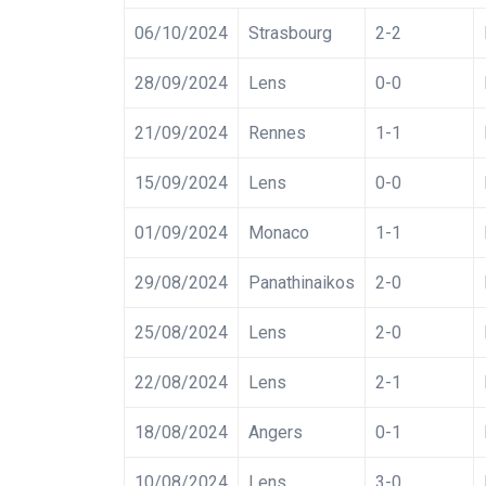
06/10/2024
Strasbourg
2-2
28/09/2024
Lens
0-0
21/09/2024
Rennes
1-1
15/09/2024
Lens
0-0
01/09/2024
Monaco
1-1
29/08/2024
Panathinaikos
2-0
25/08/2024
Lens
2-0
22/08/2024
Lens
2-1
18/08/2024
Angers
0-1
10/08/2024
Lens
3-0