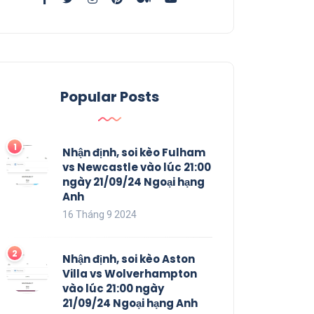
Popular Posts
Nhận định, soi kèo Fulham
vs Newcastle vào lúc 21:00
ngày 21/09/24 Ngoại hạng
Anh
16 Tháng 9 2024
Nhận định, soi kèo Aston
Villa vs Wolverhampton
vào lúc 21:00 ngày
21/09/24 Ngoại hạng Anh