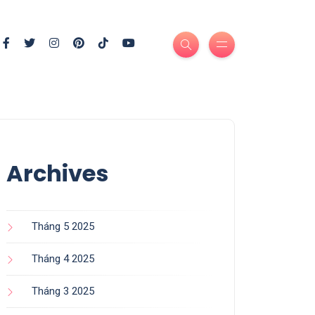
Archives
Tháng 5 2025
Tháng 4 2025
Tháng 3 2025