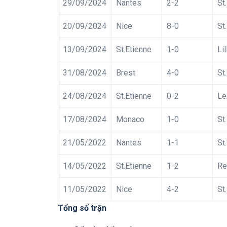
29/09/2024
Nantes
2-2
St
20/09/2024
Nice
8-0
St
13/09/2024
St.Etienne
1-0
Lil
31/08/2024
Brest
4-0
St
24/08/2024
St.Etienne
0-2
Le
17/08/2024
Monaco
1-0
St
21/05/2022
Nantes
1-1
St
14/05/2022
St.Etienne
1-2
Re
11/05/2022
Nice
4-2
St
Tổng số trận