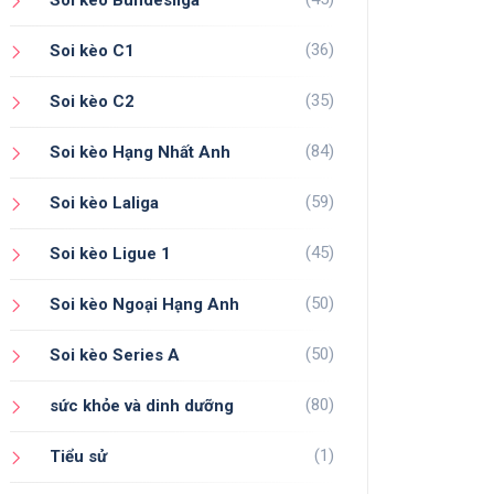
Soi kèo Bundesliga
(36)
Soi kèo C1
(35)
Soi kèo C2
(84)
Soi kèo Hạng Nhất Anh
(59)
Soi kèo Laliga
(45)
Soi kèo Ligue 1
(50)
Soi kèo Ngoại Hạng Anh
(50)
Soi kèo Series A
(80)
sức khỏe và dinh dưỡng
(1)
Tiểu sử