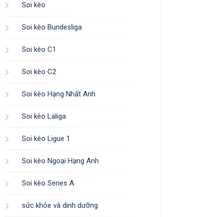
Soi kèo
Soi kèo Bundesliga
Soi kèo C1
Soi kèo C2
Soi kèo Hạng Nhất Anh
Soi kèo Laliga
Soi kèo Ligue 1
Soi kèo Ngoại Hạng Anh
Soi kèo Series A
sức khỏe và dinh dưỡng