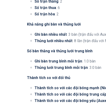
Số trận thắng
: 2
Số trận thua
: 6
Số trận hòa
: 2
Khả năng ghi bàn và thủng lưới
Ghi bàn nhiều nhất
: 3 bàn (trận đấu với Au
Thủng lưới nhiều nhất
: 8 lần (trận đấu với 
Số bàn thắng và thủng lưới trung bình
Ghi bàn trung bình mỗi trận
: 1.0 bàn
Thủng lưới trung bình mỗi trận
: 3.0 bàn
Thành tích so với đối thủ
Thành tích so với các đội bóng mạnh (N
Thành tích so với các đội bóng trung cấp
Thành tích so với các đội bóng yếu (Aux