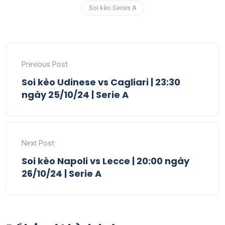
Soi kèo Series A
Previous Post
Soi kèo Udinese vs Cagliari | 23:30
ngày 25/10/24 | Serie A
Next Post
Soi kèo Napoli vs Lecce | 20:00 ngày
26/10/24 | Serie A