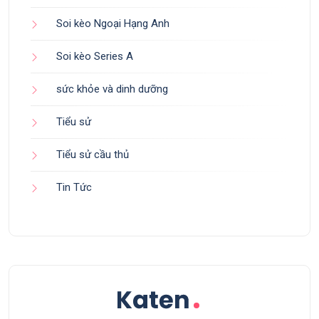
Soi kèo Ngoại Hạng Anh
Soi kèo Series A
sức khỏe và dinh dưỡng
Tiểu sử
Tiểu sử cầu thủ
Tin Tức