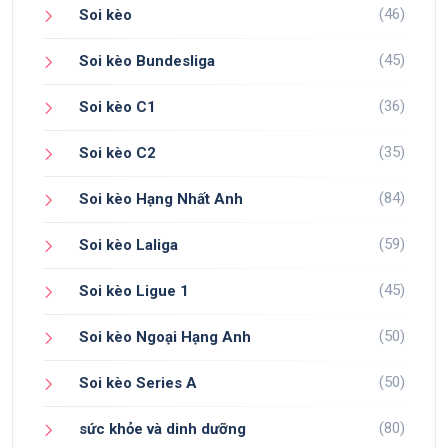
(46)
Soi kèo
(45)
Soi kèo Bundesliga
(36)
Soi kèo C1
(35)
Soi kèo C2
(84)
Soi kèo Hạng Nhất Anh
(59)
Soi kèo Laliga
(45)
Soi kèo Ligue 1
(50)
Soi kèo Ngoại Hạng Anh
(50)
Soi kèo Series A
(80)
sức khỏe và dinh dưỡng