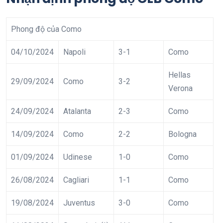
Phong độ của Como
04/10/2024
Napoli
3-1
Como
Hellas
29/09/2024
Como
3-2
Verona
24/09/2024
Atalanta
2-3
Como
14/09/2024
Como
2-2
Bologna
01/09/2024
Udinese
1-0
Como
26/08/2024
Cagliari
1-1
Como
19/08/2024
Juventus
3-0
Como