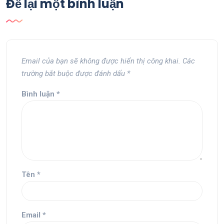
Để lại một bình luận
Email của bạn sẽ không được hiển thị công khai.
Các
trường bắt buộc được đánh dấu
*
Bình luận
*
Tên
*
Email
*