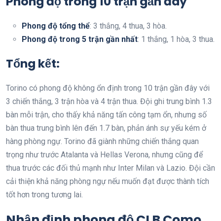
Phong độ trong 10 trận gần đây
Phong độ tổng thể
: 3 thắng, 4 thua, 3 hòa.
Phong độ trong 5 trận gần nhất
: 1 thắng, 1 hòa, 3 thua.
Tổng kết:
Torino có phong độ không ổn định trong 10 trận gần đây với
3 chiến thắng, 3 trận hòa và 4 trận thua. Đội ghi trung bình 1.3
bàn mỗi trận, cho thấy khả năng tấn công tạm ổn, nhưng số
bàn thua trung bình lên đến 1.7 bàn, phản ánh sự yếu kém ở
hàng phòng ngự. Torino đã giành những chiến thắng quan
trọng như trước Atalanta và Hellas Verona, nhưng cũng để
thua trước các đối thủ mạnh như Inter Milan và Lazio. Đội cần
cải thiện khả năng phòng ngự nếu muốn đạt được thành tích
tốt hơn trong tương lai.
Nhận định phong độ CLB Como