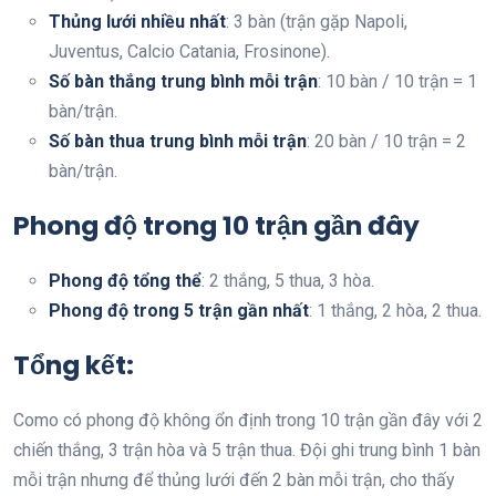
Thủng lưới nhiều nhất
: 3 bàn (trận gặp Napoli,
Juventus, Calcio Catania, Frosinone).
Số bàn thắng trung bình mỗi trận
: 10 bàn / 10 trận = 1
bàn/trận.
Số bàn thua trung bình mỗi trận
: 20 bàn / 10 trận = 2
bàn/trận.
Phong độ trong 10 trận gần đây
Phong độ tổng thể
: 2 thắng, 5 thua, 3 hòa.
Phong độ trong 5 trận gần nhất
: 1 thắng, 2 hòa, 2 thua.
Tổng kết:
Como có phong độ không ổn định trong 10 trận gần đây với 2
chiến thắng, 3 trận hòa và 5 trận thua. Đội ghi trung bình 1 bàn
mỗi trận nhưng để thủng lưới đến 2 bàn mỗi trận, cho thấy