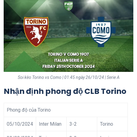
Soi kèo Torino vs Como | 01:45 ngày 26/10/24 | Serie A
Nhận định phong độ CLB Torino
Phong độ của Torino
05/10/2024
Inter Milan
3-2
Torino