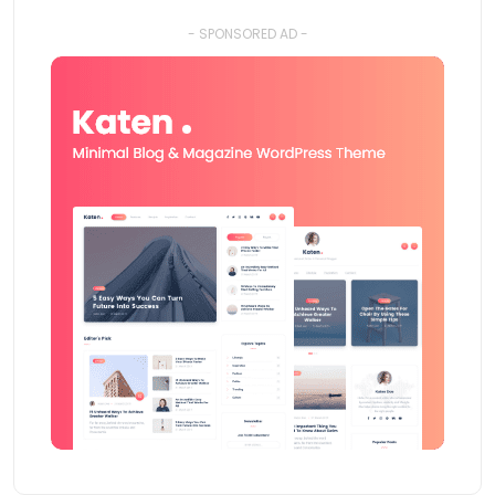
- SPONSORED AD -