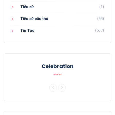
(1)
Tiểu sử
(44)
Tiểu sử cầu thủ
(507)
Tin Tức
Celebration