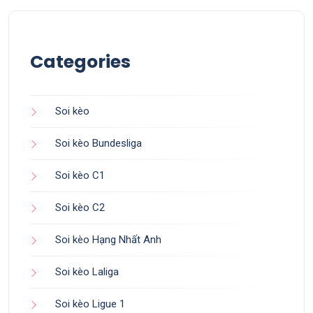
Categories
Soi kèo
Soi kèo Bundesliga
Soi kèo C1
Soi kèo C2
Soi kèo Hạng Nhất Anh
Soi kèo Laliga
Soi kèo Ligue 1