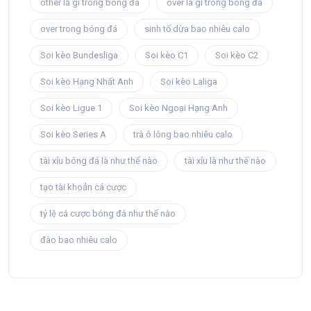
other là gì trong bóng đá
over la gì trong bóng đá
over trong bóng đá
sinh tố dừa bao nhiêu calo
Soi kèo Bundesliga
Soi kèo C1
Soi kèo C2
Soi kèo Hạng Nhất Anh
Soi kèo Laliga
Soi kèo Ligue 1
Soi kèo Ngoại Hạng Anh
Soi kèo Series A
trà ô lông bao nhiêu calo
tài xỉu bóng đá là như thế nào
tài xỉu là như thế nào
tạo tài khoản cá cược
tỷ lệ cá cược bóng đá như thế nào​
đào bao nhiêu calo