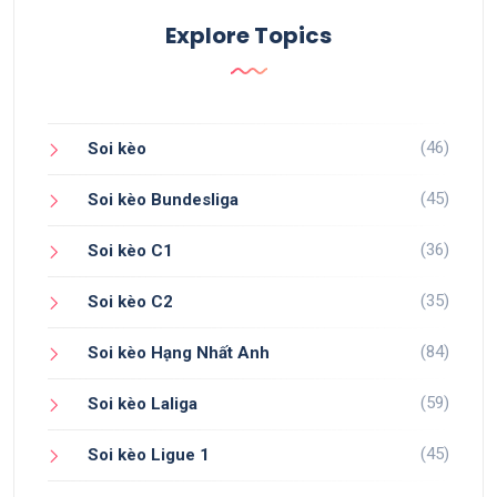
Explore Topics
(46)
Soi kèo
(45)
Soi kèo Bundesliga
(36)
Soi kèo C1
(35)
Soi kèo C2
(84)
Soi kèo Hạng Nhất Anh
(59)
Soi kèo Laliga
(45)
Soi kèo Ligue 1