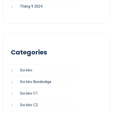
Tháng 9 2024
Categories
Soi kèo
Soi kèo Bundesliga
Soi kèo C1
Soi kèo C2