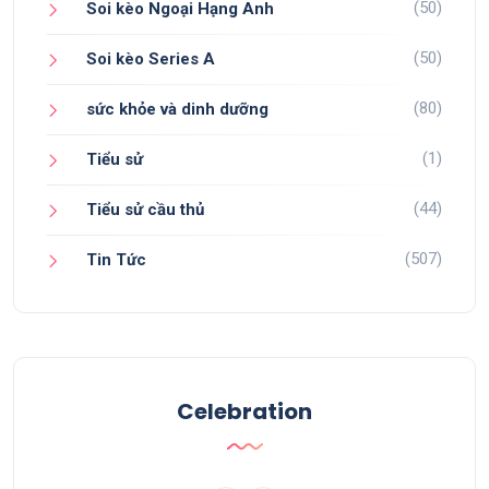
(50)
Soi kèo Ngoại Hạng Anh
(50)
Soi kèo Series A
(80)
sức khỏe và dinh dưỡng
(1)
Tiểu sử
(44)
Tiểu sử cầu thủ
(507)
Tin Tức
Celebration