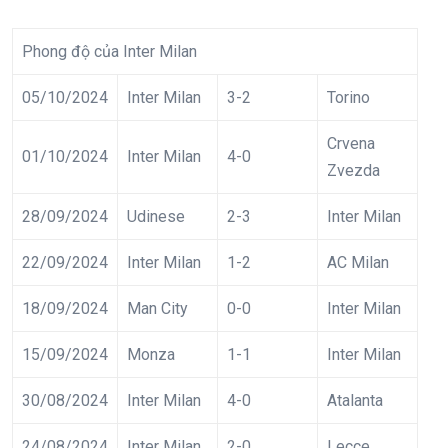
Phong độ của Inter Milan
05/10/2024
Inter Milan
3-2
Torino
Crvena
01/10/2024
Inter Milan
4-0
Zvezda
28/09/2024
Udinese
2-3
Inter Milan
22/09/2024
Inter Milan
1-2
AC Milan
18/09/2024
Man City
0-0
Inter Milan
15/09/2024
Monza
1-1
Inter Milan
30/08/2024
Inter Milan
4-0
Atalanta
24/08/2024
Inter Milan
2-0
Lecce