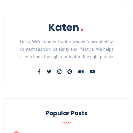
Hello, We’re content writer who is fascinated by
content fashion, celebrity and lifestyle. We helps
clients bring the right content to the right people.
Popular Posts