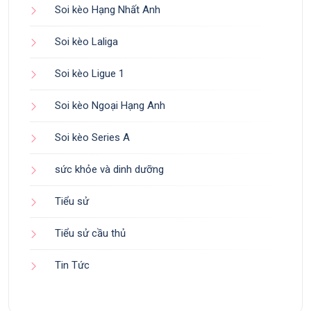
Soi kèo Hạng Nhất Anh
Soi kèo Laliga
Soi kèo Ligue 1
Soi kèo Ngoại Hạng Anh
Soi kèo Series A
sức khỏe và dinh dưỡng
Tiểu sử
Tiểu sử cầu thủ
Tin Tức