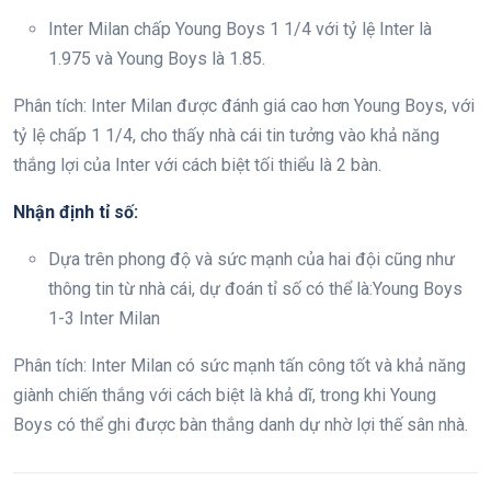
Inter Milan chấp Young Boys 1 1/4 với tỷ lệ Inter là
1.975 và Young Boys là 1.85.
Phân tích: Inter Milan được đánh giá cao hơn Young Boys, với
tỷ lệ chấp 1 1/4, cho thấy nhà cái tin tưởng vào khả năng
thắng lợi của Inter với cách biệt tối thiểu là 2 bàn.
Nhận định tỉ số:
Dựa trên phong độ và sức mạnh của hai đội cũng như
thông tin từ nhà cái, dự đoán tỉ số có thể là:Young Boys
1-3 Inter Milan
Phân tích: Inter Milan có sức mạnh tấn công tốt và khả năng
giành chiến thắng với cách biệt là khả dĩ, trong khi Young
Boys có thể ghi được bàn thắng danh dự nhờ lợi thế sân nhà.