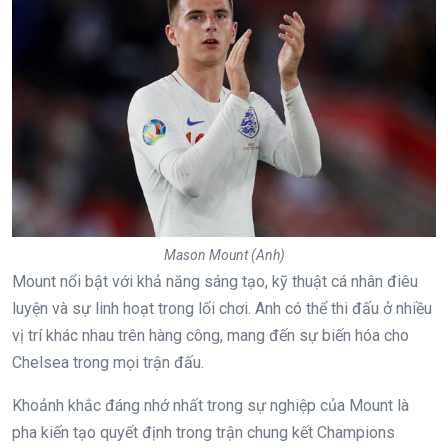
Mason Mount (Anh)
Mount nổi bật với khả năng sáng tạo, kỹ thuật cá nhân điêu
luyện và sự linh hoạt trong lối chơi. Anh có thể thi đấu ở nhiều
vị trí khác nhau trên hàng công, mang đến sự biến hóa cho
Chelsea trong mọi trận đấu.
Khoảnh khắc đáng nhớ nhất trong sự nghiệp của Mount là
pha kiến tạo quyết định trong trận chung kết Champions