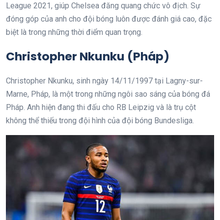
League 2021, giúp Chelsea đăng quang chức vô địch. Sự
đóng góp của anh cho đội bóng luôn được đánh giá cao, đặc
biệt là trong những thời điểm quan trọng.
Christopher Nkunku (Pháp)
Christopher Nkunku, sinh ngày 14/11/1997 tại Lagny-sur-
Marne, Pháp, là một trong những ngôi sao sáng của bóng đá
Pháp. Anh hiện đang thi đấu cho RB Leipzig và là trụ cột
không thể thiếu trong đội hình của đội bóng Bundesliga.