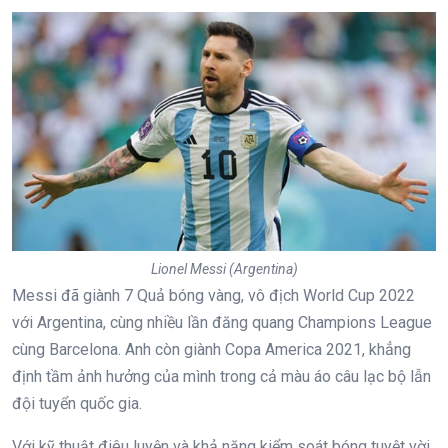
Lionel Messi (Argentina)
Messi đã giành 7 Quả bóng vàng, vô địch World Cup 2022
với Argentina, cùng nhiều lần đăng quang Champions League
cùng Barcelona. Anh còn giành Copa America 2021, khẳng
định tầm ảnh hưởng của mình trong cả màu áo câu lạc bộ lẫn
đội tuyển quốc gia.
Với kỹ thuật điêu luyện và khả năng kiểm soát bóng tuyệt vời,