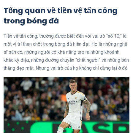
Tổng quan về tiền vệ tấn công
trong bóng đá
Tiền vệ tấn công, thường được biết đến với vai trò “số 10,” là
một vị trí then chốt trong bóng đá hiện đại. Họ là những nghệ
sĩ sân cỏ, những người có khả năng tạo ra những khoảnh
khắc kỳ diệu, những đường chuyền “chết người” và những bàn
thắng đẹp mắt. Nhưng vai trò của họ không chỉ dừng lại ở đó.