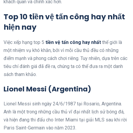
khách quan và chính xác hơn.
Top 10 tiền vệ tấn công hay nhất
hiện nay
Việc xếp hạng top 5
tiền vệ tấn công hay nhất
thế giới là
một nhiệm vụ khó khăn, bởi vì mỗi cầu thủ đều có những
điểm mạnh và phong cách chơi riêng. Tuy nhiên, dựa trên các
tiêu chí đánh giá đã đề ra, chúng ta có thể đưa ra một danh
sách tham khảo.
Lionel Messi (Argentina)
Lionel Messi sinh ngày 24/6/1987 tại Rosario, Argentina.
Anh là một trong những cầu thủ vĩ đại nhất lịch sử bóng đá,
và hiện đang thi đấu cho Inter Miami tại giải MLS sau khi rời
Paris Saint-Germain vào năm 2023.