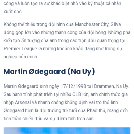
công và luôn tạo ra sự khác biệt nhờ vào kỹ thuật cá nhân
xuất sắc.
Không thể thiếu trong đội hình của Manchester City, Silva
đóng góp lớn vào những thành công của đội bóng. Những pha
kiến tạo ấn tượng của anh trong các trận đấu quan trọng tại
Premier League là những khoảnh khắc đáng nhớ trong sự
nghiệp của mình.
Martin Ødegaard (Na Uy)
Martin Ødegaard sinh ngày 17/12/1998 tại Drammen, Na Uy.
Sau hành trình phát triển tại nhiều CLB lớn, anh chính thức gia
nhập Arsenal và nhanh chóng khẳng định vai trò thủ lĩnh.
Ødegaard hiện là đội trưởng trẻ tuổi của Pháo thủ, mang đến
tinh thần chiến đấu và sự điềm tĩnh trên sân.