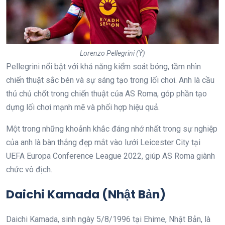
Lorenzo Pellegrini (Ý)
Pellegrini nổi bật với khả năng kiểm soát bóng, tầm nhìn
chiến thuật sắc bén và sự sáng tạo trong lối chơi. Anh là cầu
thủ chủ chốt trong chiến thuật của AS Roma, góp phần tạo
dựng lối chơi mạnh mẽ và phối hợp hiệu quả.
Một trong những khoảnh khắc đáng nhớ nhất trong sự nghiệp
của anh là bàn thắng đẹp mắt vào lưới Leicester City tại
UEFA Europa Conference League 2022, giúp AS Roma giành
chức vô địch.
Daichi Kamada (Nhật Bản)
Daichi Kamada, sinh ngày 5/8/1996 tại Ehime, Nhật Bản, là