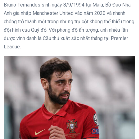
Bruno Fernandes sinh ngày 8/9/1994 tại Maia, Bồ Đào Nha.
Anh gia nhập Manchester United vào năm 2020 và nhanh
chóng trở thành một trong những trụ cột không thể thiếu trong
đội hình của Quỷ đỏ. Với phong độ ấn tượng, anh nhiều lần
được vinh danh là Cầu thủ xuất sắc nhất tháng tại Premier
League.