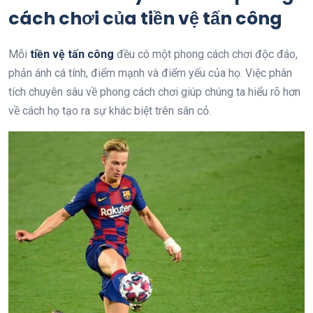
cách chơi của tiền vệ tấn công
Mỗi
tiền vệ tấn công
đều có một phong cách chơi độc đáo,
phản ánh cá tính, điểm mạnh và điểm yếu của họ. Việc phân
tích chuyên sâu về phong cách chơi giúp chúng ta hiểu rõ hơn
về cách họ tạo ra sự khác biệt trên sân cỏ.