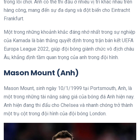
trong lối chơi. Anh có thể thi đấu ở nhiều vị trí khác nhau trên
hàng công, mang đến sự đa dạng và đột biến cho Eintracht
Frankfurt.
Một trong những khoảnh khắc đáng nhớ nhất trong sự nghiệp
của Kamada là bàn thắng quyết định trong trận bán kết UEFA
Europa League 2022, giúp đội bóng giành chức vô địch châu
Âu, khẳng định tầm quan trọng của anh trong đội hình.
Mason Mount (Anh)
Mason Mount, sinh ngày 10/1/1999 tại Portsmouth, Anh, là
một trong những tài năng sáng giá của bóng đá Anh hiện nay.
Anh hiện đang thi đấu cho Chelsea và nhanh chóng trở thành
một trụ cột trong đội hình của đội bóng London.