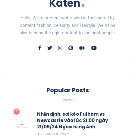
Hello, We’re content writer who is fascinated by
content fashion, celebrity and lifestyle. We helps
clients bring the right content to the right people.
Popular Posts
Nhận định, soi kèo Fulham vs
Newcastle vào lúc 21:00 ngày
21/09/24 Ngoại hạng Anh
16 Tháng 9 2024