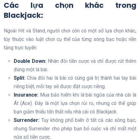
Các lựa chọn khác trong
Blackjack:
Ngoài Hit và Stand, người chơi còn có một số lựa chọn khác,
tùy thuộc vào luật chơi cụ thể của từng sòng bạc hoặc nền
tảng trực tuyến:
Double Down:
Nhân đôi tiền cược và chỉ được rút thêm
đúng một lá bài.
Split:
Chia đôi hai lá bài có cùng giá trị thành hai tay bài
riêng biệt, mỗi tay sẽ được đặt cược riêng.
Insurance:
Mua bảo hiểm khi lá bài ngửa của nhà cái là
Át (Ace). Đây là một lựa chọn rủi ro, nhưng có thể giúp
bạn giảm thiểu tổn thất nếu nhà cái có Blackjack.
Surrender:
Tuy không phổ biến ở tất cả các sòng bạc,
nhưng Surrender cho phép bạn bỏ cuộc và chỉ mất một
nửa số tiền cược.