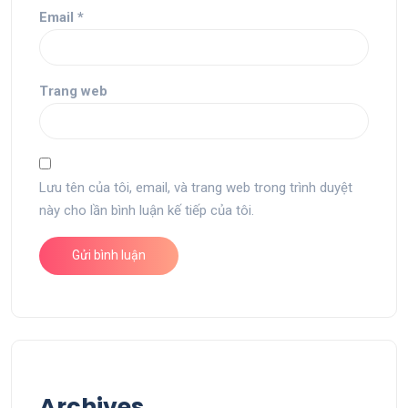
Email
*
Trang web
Lưu tên của tôi, email, và trang web trong trình duyệt
này cho lần bình luận kế tiếp của tôi.
Archives