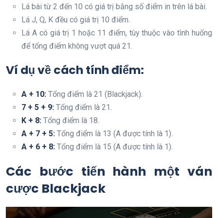
Lá bài từ 2 đến 10 có giá trị bằng số điểm in trên lá bài.
Lá J, Q, K đều có giá trị 10 điểm.
Lá A có giá trị 1 hoặc 11 điểm, tùy thuộc vào tình huống
để tổng điểm không vượt quá 21.
Ví dụ về cách tính điểm:
A + 10:
Tổng điểm là 21 (Blackjack).
7 + 5 + 9:
Tổng điểm là 21.
K + 8:
Tổng điểm là 18.
A + 7 + 5:
Tổng điểm là 13 (A được tính là 1).
A + 6 + 8:
Tổng điểm là 15 (A được tính là 1).
Các bước tiến hành một ván
cược Blackjack