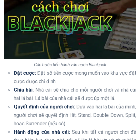
Các bước tiến hành ván cược Blackjack
Đặt cược:
Đặt số tiền cược mong muốn vào khu vực đặt
cược được chỉ định.
Chia bài:
Nhà cái sẽ chia cho mỗi người chơi và nhà cái
hai lá bài. Lá bài của nhà cái sẽ được úp một lá.
Quyết định của người chơi:
Dựa vào hai lá bài của mình,
người chơi sẽ quyết định Hit, Stand, Double Down, Split,
hoặc Surrender (nếu có).
Hành động của nhà cái:
Sau khi tất cả người chơi đã