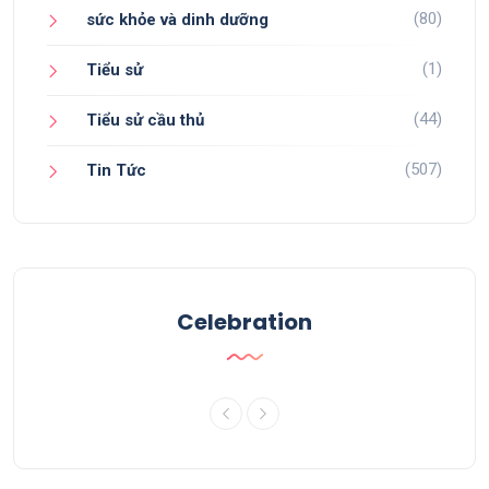
(80)
sức khỏe và dinh dưỡng
(1)
Tiểu sử
(44)
Tiểu sử cầu thủ
(507)
Tin Tức
Celebration