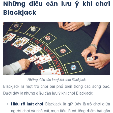
Những điều cần lưu ý khi chơi
Blackjack
Những điều cần lưu ý khi chơi Blackjack
Blackjack là một trò chơi bài phổ biến trong các sòng bạc.
Dưới đây là những điều cần lưu ý khi chơi Blackjack:
Hiểu rõ luật chơi
: Blackjack là gì? Đây là trò chơi giữa
người chơi và nhà cái, mục tiêu là có tổng điểm bài gần