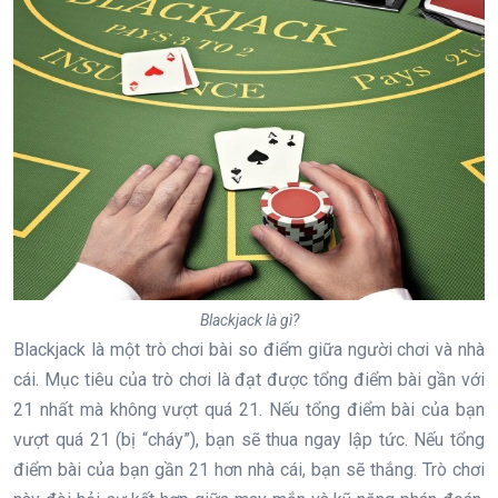
Blackjack là gì?
Blackjack là một trò chơi bài so điểm giữa người chơi và nhà
cái. Mục tiêu của trò chơi là đạt được tổng điểm bài gần với
21 nhất mà không vượt quá 21. Nếu tổng điểm bài của bạn
vượt quá 21 (bị “cháy”), bạn sẽ thua ngay lập tức. Nếu tổng
điểm bài của bạn gần 21 hơn nhà cái, bạn sẽ thắng. Trò chơi