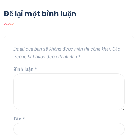
Để lại một bình luận
Email của bạn sẽ không được hiển thị công khai.
Các
trường bắt buộc được đánh dấu
*
Bình luận
*
Tên
*