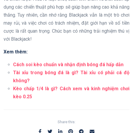
dụng các chiến thuật phù hợp sẽ giúp bạn nâng cao khả năng
thắng. Tuy nhiên, cần nhớ rằng Blackjack vẫn là một trò chơi
may rủi, và việc chơi có trách nhiệm, đặt giới hạn về số tiền
cược là rất quan trọng. Chúc bạn có những trải nghiệm thú vị
với Blackjack!
Xem thêm:
Cách soi kèo chuẩn và nhận định bóng đá hấp dẫn
Tài xỉu trong bóng đá là gì? Tài xỉu có phải cá độ
không?
Kèo chấp 1/4 là gì? Cách xem và kinh nghiệm chơi
kèo 0.25
Share this: