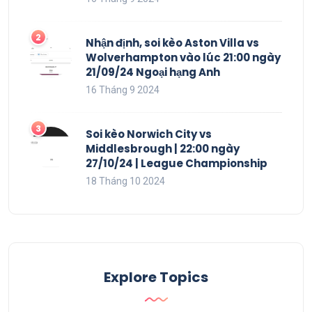
Nhận định, soi kèo Aston Villa vs
Wolverhampton vào lúc 21:00 ngày
21/09/24 Ngoại hạng Anh
16 Tháng 9 2024
Soi kèo Norwich City vs
Middlesbrough | 22:00 ngày
27/10/24 | League Championship
18 Tháng 10 2024
Explore Topics