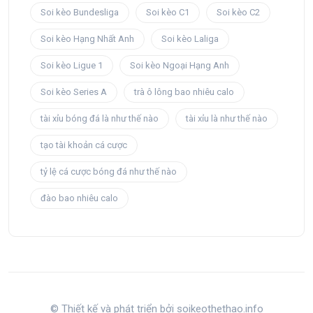
Soi kèo Bundesliga
Soi kèo C1
Soi kèo C2
Soi kèo Hạng Nhất Anh
Soi kèo Laliga
Soi kèo Ligue 1
Soi kèo Ngoại Hạng Anh
Soi kèo Series A
trà ô lông bao nhiêu calo
tài xỉu bóng đá là như thế nào
tài xỉu là như thế nào
tạo tài khoản cá cược
tỷ lệ cá cược bóng đá như thế nào​
đào bao nhiêu calo
© Thiết kế và phát triển bởi soikeothethao.info