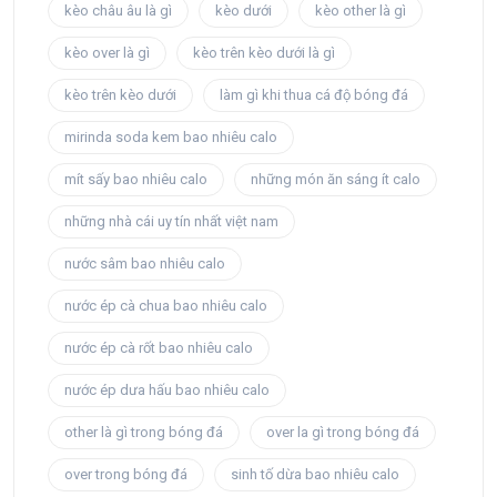
kèo châu âu là gì
kèo dưới​
kèo other là gì
kèo over là gì
kèo trên kèo dưới là gì
kèo trên kèo dưới​
làm gì khi thua cá độ bóng đá
mirinda soda kem bao nhiêu calo
mít sấy bao nhiêu calo
những món ăn sáng ít calo
những nhà cái uy tín nhất việt nam
nước sâm bao nhiêu calo
nước ép cà chua bao nhiêu calo
nước ép cà rốt bao nhiêu calo
nước ép dưa hấu bao nhiêu calo
other là gì trong bóng đá
over la gì trong bóng đá
over trong bóng đá
sinh tố dừa bao nhiêu calo