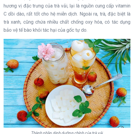
hương vị đặc trưng của trà vải, lại là nguồn cung cấp vitamin
C dồi dào, rất tốt cho hệ miễn dịch. Ngoài ra, trà, đặc biệt là
trà xanh, cũng chứa nhiều chất chống oxy hóa, có tác dụng
bảo vệ tế bào khỏi tác hại của gốc tự do.
Thành phần dinh dưỡng chính của trà vải