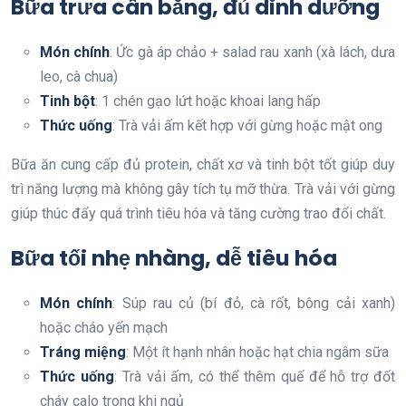
Bữa trưa cân bằng, đủ dinh dưỡng
Món chính
: Ức gà áp chảo + salad rau xanh (xà lách, dưa
leo, cà chua)
Tinh bột
: 1 chén gạo lứt hoặc khoai lang hấp
Thức uống
: Trà vải ấm kết hợp với gừng hoặc mật ong
Bữa ăn cung cấp đủ protein, chất xơ và tinh bột tốt giúp duy
trì năng lượng mà không gây tích tụ mỡ thừa. Trà vải với gừng
giúp thúc đẩy quá trình tiêu hóa và tăng cường trao đổi chất.
Bữa tối nhẹ nhàng, dễ tiêu hóa
Món chính
: Súp rau củ (bí đỏ, cà rốt, bông cải xanh)
hoặc cháo yến mạch
Tráng miệng
: Một ít hạnh nhân hoặc hạt chia ngâm sữa
Thức uống
: Trà vải ấm, có thể thêm quế để hỗ trợ đốt
cháy calo trong khi ngủ